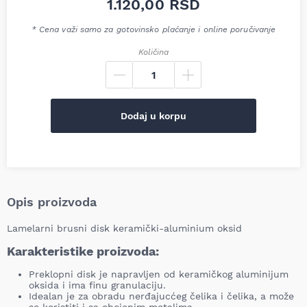
1.120,00
RSD
* Cena važi samo za gotovinsko plaćanje i online poručivanje
Količina
Dodaj u korpu
Opis proizvoda
Lamelarni brusni disk keramički-aluminium oksid
Karakteristike proizvoda:
Preklopni disk je napravljen od keramičkog aluminijum
oksida i ima finu granulaciju.
Idealan je za obradu nerđajucćeg čelika i čelika, a može