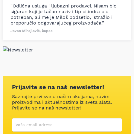
“Odlična usluga i ljubazni prodavci. Nisam bio
siguran koji je tačan naziv i tip cilindra bio
potreban, ali me je Miloš podsetio, istražio i
preporučio odgovarajućeg proizvođača.”
Jovan Mihajlović, kupac
Prijavite se na naš newsletter!
Saznajte prvi sve o našim akcijama, novim
proizvodima i aktuelnostima iz sveta alata.
Prijavite se na naš newsletter!
Korisničko ime
Vaša email adresa