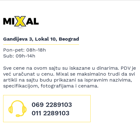
Gandijeva 3, Lokal 10, Beograd
Pon-pet: 08h-18h
Sub: 09h-14h
Sve cene na ovom sajtu su iskazane u dinarima. PDV je
već uračunat u cenu. Mixal se maksimalno trudi da svi
artikli na sajtu budu prikazani sa ispravnim nazivima,
specifikacijom, fotografijama i cenama.
069 2289103
011 2289103