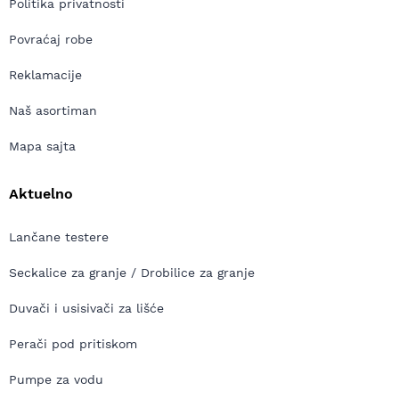
Politika privatnosti
Povraćaj robe
Reklamacije
Naš asortiman
Mapa sajta
Aktuelno
Lančane testere
Seckalice za granje / Drobilice za granje
Duvači i usisivači za lišće
Perači pod pritiskom
Pumpe za vodu