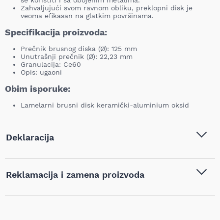
se koristiti i sa obojenim metalima.
Zahvaljujući svom ravnom obliku, preklopni disk je
veoma efikasan na glatkim površinama.
Specifikacija proizvoda:
Prečnik brusnog diska (Ø): 125 mm
Unutrašnji prečnik (Ø): 22,23 mm
Granulacija: Ce60
Opis: ugaoni
Obim isporuke:
Lamelarni brusni disk keramički-aluminium oksid
Deklaracija
Tip i model:
Makita - Lamelarni brusni
Reklamacija i zamena proizvoda
disk keramički-aluminium
oksid Ø125mm g60 - D-28341
Ukoliko niste zadovoljni proizvodom kupljenim na sajtu
Naziv i vrsta robe:
Lamelni diskovi
,
Pribor za
najpovoljnijialati.rs, iz bilo kog razloga, u roku od 14 dana od
alat
,
Pribor za brusilice
dana prijema robe možete vratiti proizvod. Proizvod koji se