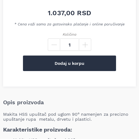
1.037,00
RSD
* Cena važi samo za gotovinsko plaćanje i online poručivanje
Količina
Dodaj u korpu
Opis proizvoda
Makita HSS upuštač pod uglom 90° namenjen za precizno
upuštanje rupa metalu, drvetu i plastici.
Karakteristike proizvoda: