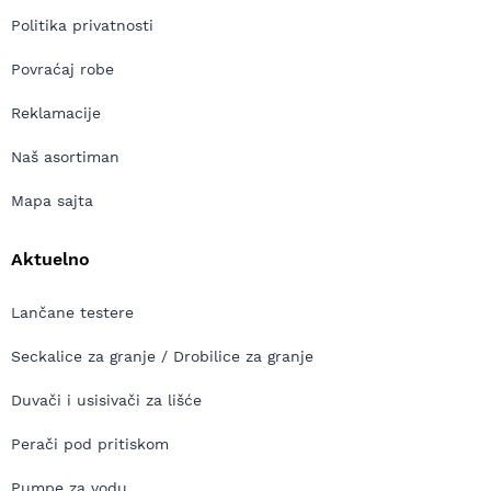
Politika privatnosti
Povraćaj robe
Reklamacije
Naš asortiman
Mapa sajta
Aktuelno
Lančane testere
Seckalice za granje / Drobilice za granje
Duvači i usisivači za lišće
Perači pod pritiskom
Pumpe za vodu