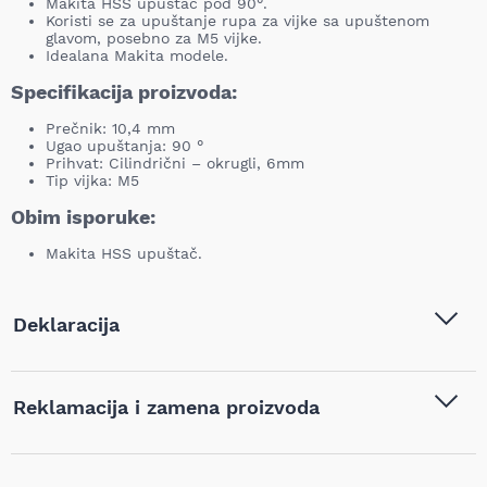
Makita HSS upuštač pod 90°.
Koristi se za upuštanje rupa za vijke sa upuštenom
glavom, posebno za M5 vijke.
Idealana Makita modele.
Specifikacija proizvoda:
Prečnik: 10,4 mm
Ugao upuštanja: 90 °
Prihvat: Cilindrični – okrugli, 6mm
Tip vijka: M5
Obim isporuke:
Makita HSS upuštač.
Deklaracija
Tip i model:
MAKITA - HSS, upuštač pod
Reklamacija i zamena proizvoda
90°, 10.4 mm - P-73564
Naziv i vrsta robe:
Glodala, upuštači i graničnici
,
Ukoliko niste zadovoljni proizvodom kupljenim na sajtu
Pribor za alat
,
Upuštači za
najpovoljnijialati.rs, iz bilo kog razloga, u roku od 14 dana od
metal i drvo