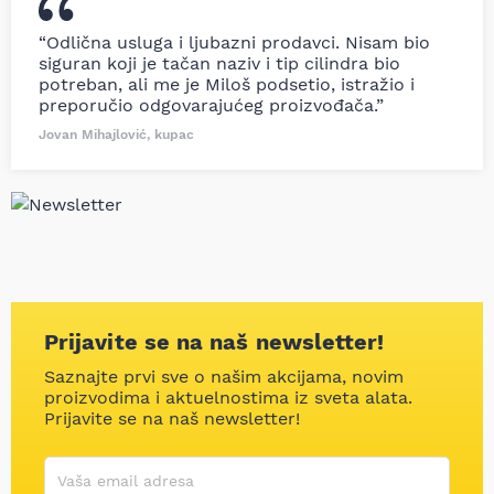
“Odlična usluga i ljubazni prodavci. Nisam bio
siguran koji je tačan naziv i tip cilindra bio
potreban, ali me je Miloš podsetio, istražio i
preporučio odgovarajućeg proizvođača.”
Jovan Mihajlović, kupac
Prijavite se na naš newsletter!
Saznajte prvi sve o našim akcijama, novim
proizvodima i aktuelnostima iz sveta alata.
Prijavite se na naš newsletter!
Korisničko ime
Vaša email adresa