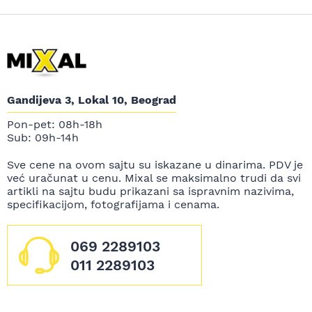
Gandijeva 3, Lokal 10, Beograd
Pon-pet: 08h-18h
Sub: 09h-14h
Sve cene na ovom sajtu su iskazane u dinarima. PDV je
već uračunat u cenu. Mixal se maksimalno trudi da svi
artikli na sajtu budu prikazani sa ispravnim nazivima,
specifikacijom, fotografijama i cenama.
069 2289103
011 2289103