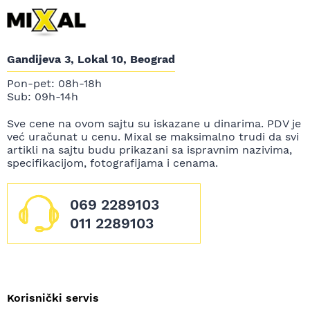
Gandijeva 3, Lokal 10, Beograd
Pon-pet: 08h-18h
Sub: 09h-14h
Sve cene na ovom sajtu su iskazane u dinarima. PDV je
već uračunat u cenu. Mixal se maksimalno trudi da svi
artikli na sajtu budu prikazani sa ispravnim nazivima,
specifikacijom, fotografijama i cenama.
069 2289103
011 2289103
Korisnički servis