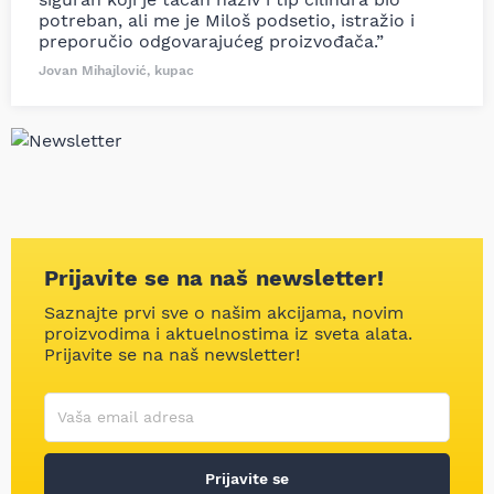
potreban, ali me je Miloš podsetio, istražio i
preporučio odgovarajućeg proizvođača.”
Jovan Mihajlović, kupac
Prijavite se na naš newsletter!
Saznajte prvi sve o našim akcijama, novim
proizvodima i aktuelnostima iz sveta alata.
Prijavite se na naš newsletter!
Korisničko ime
Vaša email adresa
Prijavite se