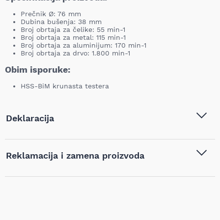
Prečnik Ø: 76 mm
Dubina bušenja: 38 mm
Broj obrtaja za čelike: 55 min-1
Broj obrtaja za metal: 115 min-1
Broj obrtaja za aluminijum: 170 min-1
Broj obrtaja za drvo: 1.800 min-1
Obim isporuke:
HSS-BiM krunasta testera
Deklaracija
Tip i model:
Makita - HSS-BiM krunasta
Reklamacija i zamena proizvoda
testera Ø 76 mm - D-17114
Naziv i vrsta robe:
Burgije
,
Krune za bušenje i
Ukoliko niste zadovoljni proizvodom kupljenim na sajtu
adapteri
,
Krune za bušenje
najpovoljnijialati.rs, iz bilo kog razloga, u roku od 14 dana od
metala
dana prijema robe možete vratiti proizvod. Proizvod koji se
vraća mora biti u istom stanju kao i kada je nabavljen i mora
Barkod:
88381194921
sadržati svu tehničku dokumentaciju (uputstvo, garanciju,
pakovanje itd). Proizvod mora biti bez bilo kakvih fizičkih