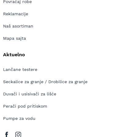
Povraćaj robe
Reklamacije
Naš asortiman
Mapa sajta
Aktuelno
Lančane testere
Seckalice za granje / Drobilice za granje
Duvači i usisivači za lišće
Perači pod pritiskom
Pumpe za vodu