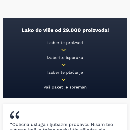
Lako do više od 29.000 proizvoda!
Izaberite proizvod
Izaberite isporuku
Izaberite plaćanje
Vaš paket je spreman
“Odlična usluga i ljubazni prodavci. Nisam bio
siguran koji je tačan naziv i tip cilindra bio