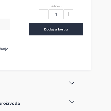
Količina
Dodaj u korpu
ćanje
Makita Čekić za rušenje SDS-max
proizvoda
72.8J 2000W, HM1812+GA5030