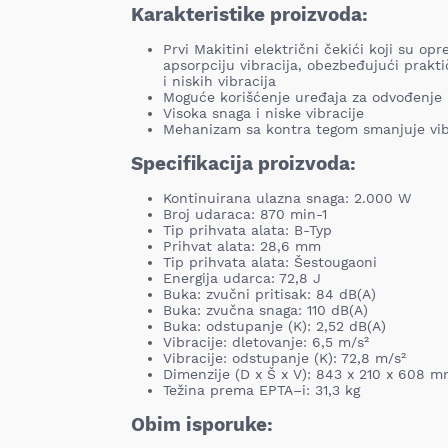
Karakteristike proizvoda:
Prvi Makitini električni čekići koji su op
apsorpciju vibracija, obezbeđujući prakt
i niskih vibracija
Moguće korišćenje uređaja za odvođenje 
Visoka snaga i niske vibracije
Mehanizam sa kontra tegom smanjuje vib
Specifikacija proizvoda:
Kontinuirana ulazna snaga: 2.000 W
Broj udaraca: 870 min-1
Tip prihvata alata: B-Typ
Prihvat alata: 28,6 mm
Tip prihvata alata: Šestougaoni
Energija udarca: 72,8 J
Buka: zvučni pritisak: 84 dB(A)
Buka: zvučna snaga: 110 dB(A)
Buka: odstupanje (K): 2,52 dB(A)
Vibracije: dletovanje: 6,5 m/s²
Vibracije: odstupanje (K): 72,8 m/s²
Dimenzije (D x Š x V): 843 x 210 x 608 
Težina prema EPTA–i: 31,3 kg
Obim isporuke: