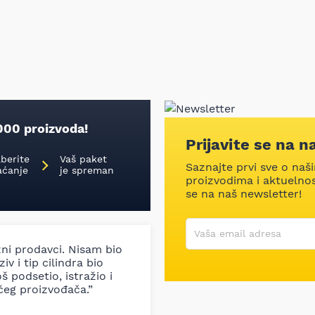
000 proizvoda!
Prijavite se na n
aberite
Vaš paket
Saznajte prvi sve o naš
aćanje
je spreman
proizvodima i aktuelnost
se na naš newsletter!
Korisničko ime
Vaša email adresa
zni prodavci. Nisam bio
iv i tip cilindra bio
š podsetio, istražio i
ćeg proizvođača.”