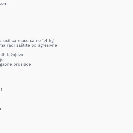
atom
rusilica mase samo 1,4 kg
ema radi zaštite od agresivne
nih ležajeva
je
gaone brusilice
-1
m