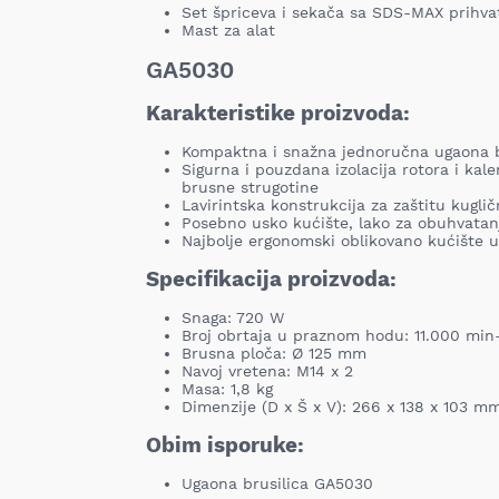
Set špriceva i sekača sa SDS-MAX prihv
Mast za alat
GA5030
Karakteristike proizvoda:
Kompaktna i snažna jednoručna ugaona b
Sigurna i pouzdana izolacija rotora i kal
brusne strugotine
Lavirintska konstrukcija za zaštitu kuglič
Posebno usko kućište, lako za obuhvatan
Najbolje ergonomski oblikovano kućište u
Specifikacija proizvoda:
Snaga: 720 W
Broj obrtaja u praznom hodu: 11.000 min
Brusna ploča: Ø 125 mm
Navoj vretena: M14 x 2
Masa: 1,8 kg
Dimenzije (D x Š x V): 266 x 138 x 103 m
Obim isporuke:
Ugaona brusilica GA5030