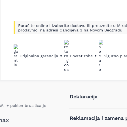
Poručite online i izaberite dostavu ili preuzmite u Mixal
prodavnici na adresi Gandijeva 3 na Novom Beogradu
Originalna garancija
Povrat robe
Sigurno pla
Deklaracija
, + poklon brusilica je
Tip i model:
Reklamacija i zamena 
max