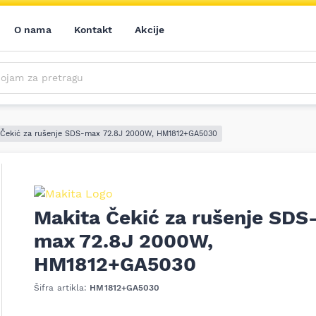
O nama
Kontakt
Akcije
m za pretragu
Saznajte prvi sve o našim akcijama, novim proizvodima i aktuelnostima iz sveta alata. Prijavite se na naš newsletter!
Prijavite se na naš newsletter!
 Čekić za rušenje SDS-max 72.8J 2000W, HM1812+GA5030
Makita Čekić za rušenje SDS
max 72.8J 2000W,
ledeći
HM1812+GA5030
Šifra artikla:
HM1812+GA5030