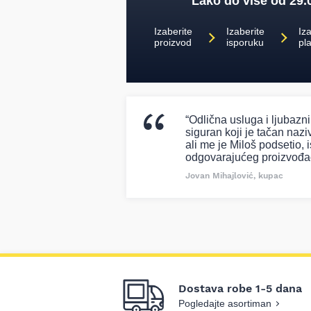
Lako do više od 29.
Izaberite
Izaberite
Iza
proizvod
isporuku
pl
“Odlična usluga i ljubazn
siguran koji je tačan naziv
ali me je Miloš podsetio, i
odgovarajućeg proizvođa
Jovan Mihajlović, kupac
Dostava robe 1-5 dana
Pogledajte asortiman