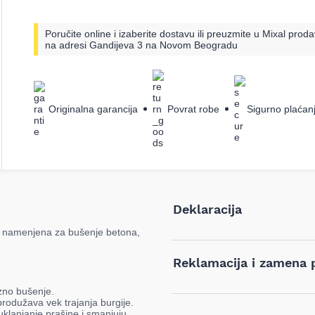
Poručite online i izaberite dostavu ili preuzmite u Mixal proda
na adresi Gandijeva 3 na Novom Beogradu
Originalna garancija
Povrat robe
Sigurno plaćan
Deklaracija
ja namenjena za bušenje betona,
Tip i model:
Reklamacija i zamena 
Naziv i vrsta robe:
zno bušenje.
Ukoliko niste zadovoljni proizvodo
produžava vek trajanja burgije.
kog razloga, u roku od 14 dana 
uklanjanje prašine i smanjuju