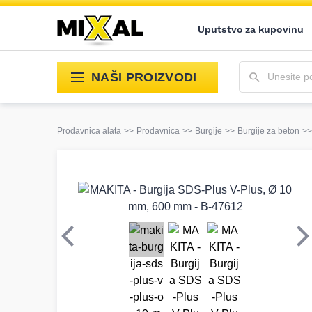
Uputstvo za kupovinu
Unesite pojam 
NAŠI PROIZVODI
Prodavnica alata
>>
Prodavnica
>>
Burgije
>>
Burgije za beton
>>
Prethodni
S