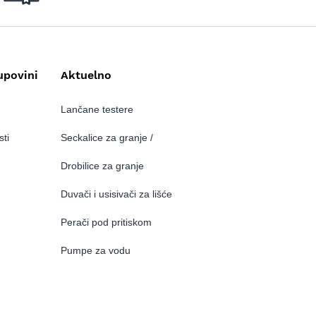
upovini
Aktuelno
Lančane testere
sti
Seckalice za granje /
Drobilice za granje
Duvači i usisivači za lišće
Perači pod pritiskom
Pumpe za vodu