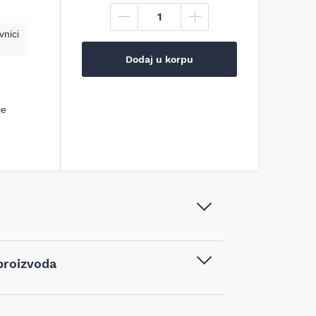
vnici
Dodaj u korpu
je
MAKITA - Burgija SDS-Plus V-Plus, Ø
proizvoda
10 mm, 600 mm - B-47612
Burgije
,
Burgije za beton
,
Burgije za
m kupljenim na sajtu najpovoljnijialati.rs, iz bilo
beton sa SDS+ prihvatom
od dana prijema robe možete vratiti proizvod.