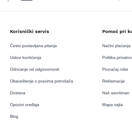
Korisnički servis
Pomoć pri k
Često postavljana pitanja
Načini plaćanja
Uslovi korišćenja
Politika privatno
Odricanje od odgovornosti
Povraćaj robe
Obaveštenje o pravima potrošača
Reklamacije
Dostava
Naš asortiman
Opozivi uređaja
Mapa sajta
Blog