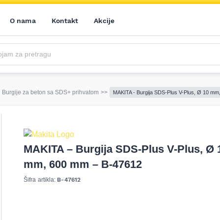
O nama
Kontakt
Akcije
za pretragu
Saznajte prvi sve o našim akcijama, novim proizvodima i aktuelnostima iz sveta alata. Prijavite se na naš newsletter!
Prijavite se na naš newsletter!
Burgije za beton sa SDS+ prihvatom
>>
MAKITA - Burgija SDS-Plus V-Plus, Ø 10 mm
MAKITA – Burgija SDS-Plus V-Plus, Ø 
mm, 600 mm – B-47612
ledeći
Šifra artikla:
B-47612