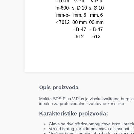
Opis proizvoda
Makita SDS-Plus V-Plus je visokokvalitetna burgi
idealna za profesionalne i zahtevne korisnike.
Karakteristike proizvoda:
Glava sa dve oštrice omogućava brzo i preci
Vrh od tvrdog karbida povećava efikasnost i 
Ojačani žlebovi burgije obezbeđuju efikasno 