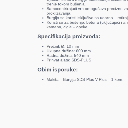
trenje tokom bušenja.
Samocentrirajući vrh omogućava precizno za
proklizavanja.
Burgija se koristi isključivo sa udarno – rotir
Koristi se za bušenje. betona (uključujući i a
kamena, cigle – opeke,
Specifikacija proizvoda:
Prečnik Ø: 10 mm
Ukupna dužina: 600 mm
Radna dužina: 540 mm
Prihvat alata: SDS-PLUS
Obim isporuke:
Makita – Burgija SDS-Plus V-Plus – 1 kom.