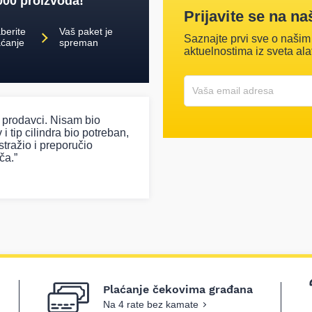
000 proizvoda!
Prijavite se na na
berite
Vaš paket je
Saznajte prvi sve o našim
aćanje
spreman
aktuelnostima iz sveta ala
Korisničko ime
Vaša email adresa
i prodavci. Nisam bio
 i tip cilindra bio potreban,
stražio i preporučio
ča.”
Plaćanje čekovima građana
Na 4 rate bez kamate