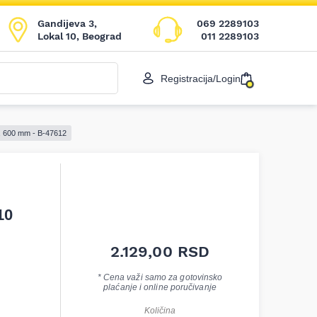
Gandijeva 3,
069 2289103
Lokal 10, Beograd
011 2289103
Registracija/Login
, 600 mm - B-47612
10
2.129,00
RSD
* Cena važi samo za gotovinsko
plaćanje i online poručivanje
Količina