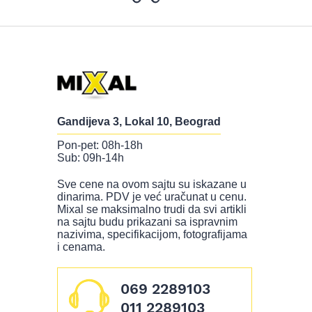
Gandijeva 3, Lokal 10, Beograd
Pon-pet: 08h-18h
Sub: 09h-14h
Sve cene na ovom sajtu su iskazane u
dinarima. PDV je već uračunat u cenu.
Mixal se maksimalno trudi da svi artikli
na sajtu budu prikazani sa ispravnim
nazivima, specifikacijom, fotografijama
i cenama.
069 2289103
011 2289103