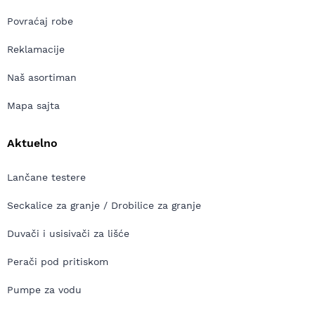
Povraćaj robe
Reklamacije
Naš asortiman
Mapa sajta
Aktuelno
Lančane testere
Seckalice za granje / Drobilice za granje
Duvači i usisivači za lišće
Perači pod pritiskom
Pumpe za vodu