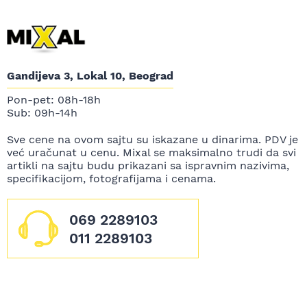
Gandijeva 3, Lokal 10, Beograd
Pon-pet: 08h-18h
Sub: 09h-14h
Sve cene na ovom sajtu su iskazane u dinarima. PDV je
već uračunat u cenu. Mixal se maksimalno trudi da svi
artikli na sajtu budu prikazani sa ispravnim nazivima,
specifikacijom, fotografijama i cenama.
069 2289103
011 2289103