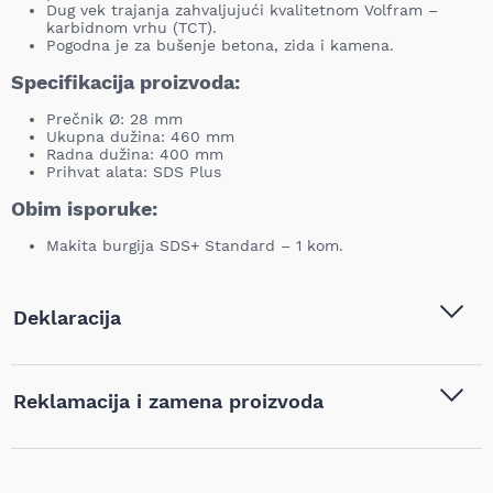
Dug vek trajanja zahvaljujući kvalitetnom Volfram –
karbidnom vrhu (TCT).
Pogodna je za bušenje betona, zida i kamena.
Specifikacija proizvoda:
Prečnik Ø: 28 mm
Ukupna dužina: 460 mm
Radna dužina: 400 mm
Prihvat alata: SDS Plus
Obim isporuke:
Makita burgija SDS+ Standard – 1 kom.
Deklaracija
Tip i model:
MAKITA - Burgija SDS-Plus,
Reklamacija i zamena proizvoda
Standard, Ø 28 mm, 460mm -
D-16318
Ukoliko niste zadovoljni proizvodom kupljenim na sajtu
Naziv i vrsta robe:
Burgije
,
Burgije za beton
,
najpovoljnijialati.rs, iz bilo kog razloga, u roku od 14 dana od
Burgije za beton sa SDS+
dana prijema robe možete vratiti proizvod. Proizvod koji se