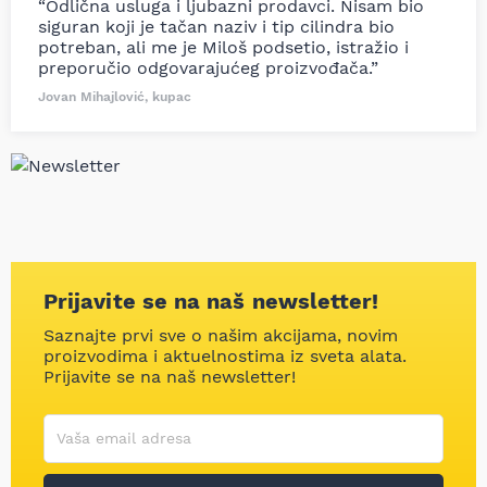
“Odlična usluga i ljubazni prodavci. Nisam bio
siguran koji je tačan naziv i tip cilindra bio
potreban, ali me je Miloš podsetio, istražio i
preporučio odgovarajućeg proizvođača.”
Jovan Mihajlović, kupac
Prijavite se na naš newsletter!
Saznajte prvi sve o našim akcijama, novim
proizvodima i aktuelnostima iz sveta alata.
Prijavite se na naš newsletter!
Korisničko ime
Vaša email adresa