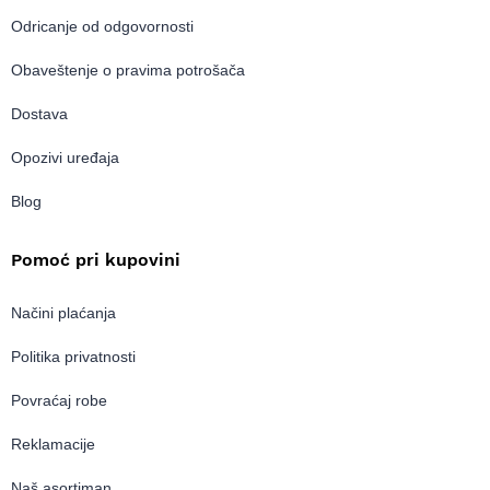
Odricanje od odgovornosti
Obaveštenje o pravima potrošača
Dostava
Opozivi uređaja
Blog
Pomoć pri kupovini
Načini plaćanja
Politika privatnosti
Povraćaj robe
Reklamacije
Naš asortiman