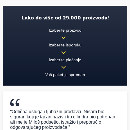
Lako do više od 29.000 proizvoda!
Izaberite proizvod
Izaberite isporuku
Izaberite plaćanje
Vaš paket je spreman
“Odlična usluga i ljubazni prodavci. Nisam bio
siguran koji je tačan naziv i tip cilindra bio potreban,
ali me je Miloš podsetio, istražio i preporučio
odgovarajućeg proizvođača.”