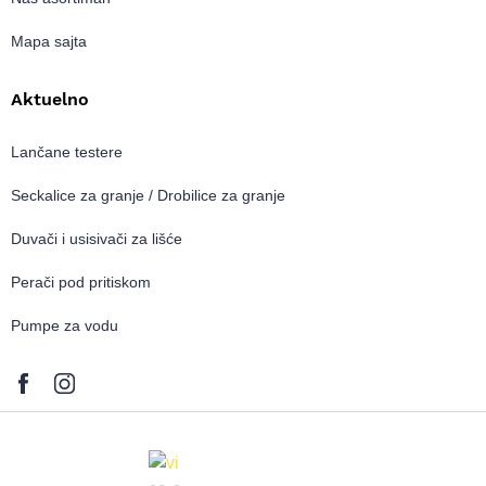
Mapa sajta
Aktuelno
Lančane testere
Seckalice za granje / Drobilice za granje
Duvači i usisivači za lišće
Perači pod pritiskom
Pumpe za vodu