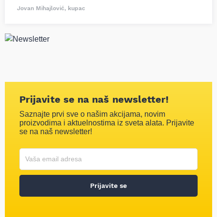
Jovan Mihajlović, kupac
Prijavite se na naš newsletter!
Saznajte prvi sve o našim akcijama, novim
proizvodima i aktuelnostima iz sveta alata. Prijavite
se na naš newsletter!
Korisničko ime
Vaša email adresa
Prijavite se