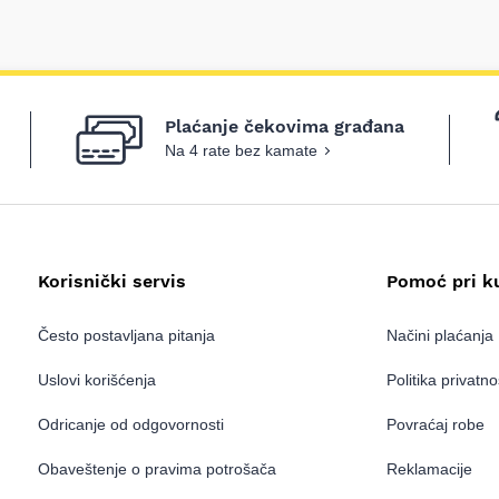
Plaćanje čekovima građana
Na 4 rate bez kamate
Korisnički servis
Pomoć pri k
Često postavljana pitanja
Načini plaćanja
Uslovi korišćenja
Politika privatno
Odricanje od odgovornosti
Povraćaj robe
Obaveštenje o pravima potrošača
Reklamacije