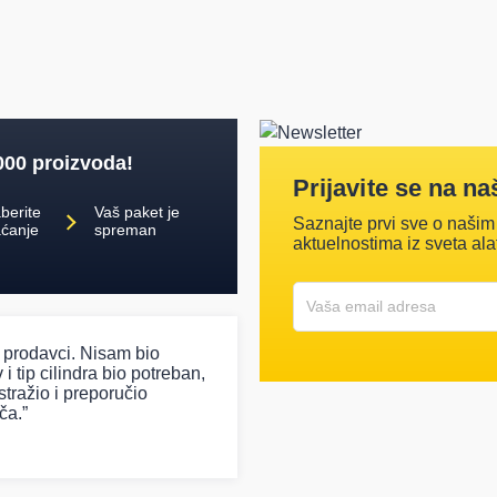
000 proizvoda!
Prijavite se na na
berite
Vaš paket je
Saznajte prvi sve o našim
aćanje
spreman
aktuelnostima iz sveta ala
Korisničko ime
Vaša email adresa
i prodavci. Nisam bio
 i tip cilindra bio potreban,
stražio i preporučio
ča.”