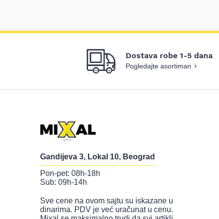
Dostava robe 1-5 dana
Pogledajte asortiman
Gandijeva 3, Lokal 10, Beograd
Pon-pet: 08h-18h
Sub: 09h-14h
Sve cene na ovom sajtu su iskazane u
dinarima. PDV je već uračunat u cenu.
Mixal se maksimalno trudi da svi artikli