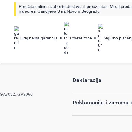
Poručite online i izaberite dostavu ili preuzmite u Mixal proda
na adresi Gandijeva 3 na Novom Beogradu
Originalna garancija
Povrat robe
Sigurno plaćan
Deklaracija
 GA7082, GA9060
Tip i model:
Reklamacija i zamena 
Naziv i vrsta robe:
Ukoliko niste zadovoljni proizvodo
kog razloga, u roku od 14 dana 
Proizvod koji se vraća mora biti 
Zemlja porekla:
sadržati svu tehničku dokumentac