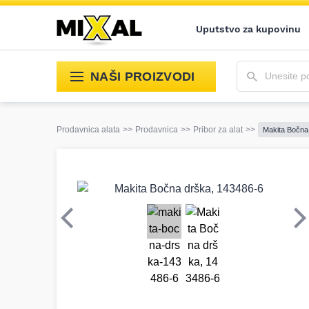
Uputstvo za kupovinu
Unesite pojam 
NAŠI PROIZVODI
Prodavnica alata
>>
Prodavnica
>>
Pribor za alat
>>
Makita Bočna
Prethodni
S