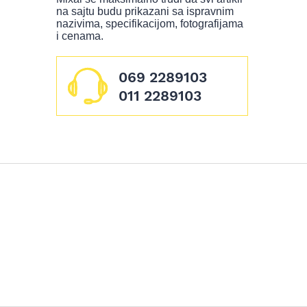
na sajtu budu prikazani sa ispravnim
nazivima, specifikacijom, fotografijama
i cenama.
069 2289103
011 2289103