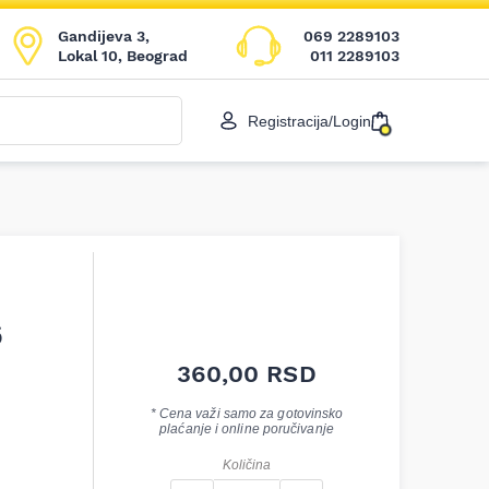
Gandijeva 3,
069 2289103
Lokal 10, Beograd
011 2289103
Registracija/Login
6
360,00
RSD
* Cena važi samo za gotovinsko
plaćanje i online poručivanje
Količina