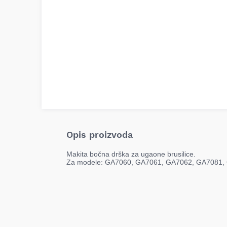
Opis proizvoda
Makita bočna drška za ugaone brusilice.
Za modele: GA7060, GA7061, GA7062, GA7081,