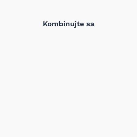
mora biti bez bilo kakvih fizičkih
odgovoran za umanjenu vrednost
robom na način koji nije adekva
bi se ustanovili priroda, karakte
Kombinujte sa
elektronski obaveštava prodavc
Obrasca za odustanak koji se do
vraćanju robe snosi kupac. Pos
obavezan da vrati novac ili zamen
prava i obaveze potrošača.