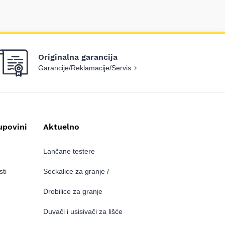
Originalna garancija
Garancije/Reklamacije/Servis
upovini
Aktuelno
Lančane testere
sti
Seckalice za granje /
Drobilice za granje
Duvači i usisivači za lišće