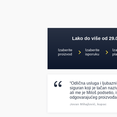
Lako do više od 29.
Izaberite
Izaberite
Iza
proizvod
isporuku
pl
“Odlična usluga i ljubazn
siguran koji je tačan naziv
ali me je Miloš podsetio, i
odgovarajućeg proizvođa
Jovan Mihajlović, kupac