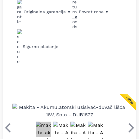
Originalna garancija
Povrat robe
Sigurno plaćanje
−10%
Prethodni
Sle