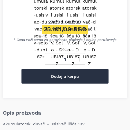
27.990,00
RSD
Originalna cena je bila: 27.9
25.191,00
RSD
Trenutna cena je: 25.191,00 R
* Cena važi samo za gotovinsko plaćanje i online poručivanje
Količina
Dodaj u korpu
Opis proizvoda
Akumulatorski duvač – usisivač lišća 18V