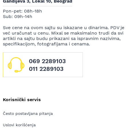
Gandijeva 3, Lokal 10, Beograd
Pon-pet: 08h-18h
Sub: 09h-14h
Sve cene na ovom sajtu su iskazane u dinarima. PDV je
već uračunat u cenu. Mixal se maksimalno trudi da svi
artikli na sajtu budu prikazani sa ispravnim nazivima,
specifikacijom, fotografijama i cenama.
069 2289103
011 2289103
Korisnički servis
Često postavljana pitanja
Uslovi korišćenja