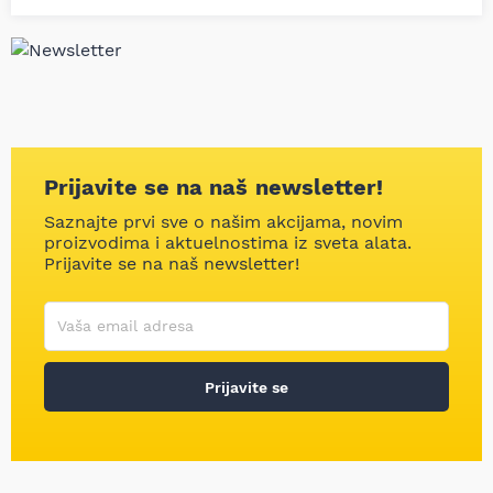
Prijavite se na naš newsletter!
Saznajte prvi sve o našim akcijama, novim
proizvodima i aktuelnostima iz sveta alata.
Prijavite se na naš newsletter!
Korisničko ime
Vaša email adresa
Prijavite se