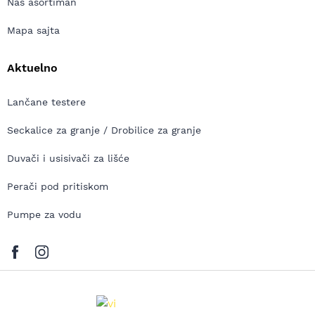
Naš asortiman
Mapa sajta
Aktuelno
Lančane testere
Seckalice za granje / Drobilice za granje
Duvači i usisivači za lišće
Perači pod pritiskom
Pumpe za vodu