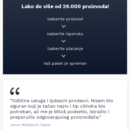
Lako do više od 29.000 proizvoda!
Izaberite proizvod
Izaberite isporuku
Izaberite plaćanje
Vaš paket je spreman
“Odlična usluga i ljubazni prodavci. Nisam bio
siguran koji je tačan naziv i tip cilindra bio
potreban, ali me je Miloš podsetio, istražio i
preporučio odgovarajućeg proizvođača.”
Jovan Mihajlović, kupac