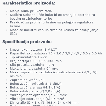
Karakteristike proizvoda:
Manja buka prilikom rada
Mulčira usisano lišće kako bi se smanjila potreba za
čestim pražnjenjem torbe
Prekidač za promenu brzine sa polugom regulatora
brzine
Može se koristiti kao usisivač sa kesom za sakupljanje
lišća
Specifikacija proizvoda:
Napon akumulatora 18 V LXT
Kapacitet akumulatora 1,5 / 2,0 / 3,0 / 4,0 / 5,0 / 6,0 Ah
Tip akumulatora Li-ion
Broj obrtaja 9.000 – 13.500 min
Sila protoka vazduha 4,2 N
Maks. brzina vazduha 64 m/s
Maks. zapremina vazduha (duvalica/usisivač) 4,2 / 6,1
m³/min
Zapremina vreće 25 l
Buka: zvučni pritisak 81,8 dB(A)
Buka: zvučna snaga 94,3 dB(A)
Buka: odstupanje (K) 3,0 dB(A)
Vibracije: bez opterećenja 2,5 m/s²
Vibracije: odstupanje (K) 1,5 m/s²
Dimenzije (D x Š x V) 1.168 x 164 x 416 mm