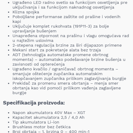
Ugrađeno LED radno svetlo sa funkcijom osvetljenja pre
uključivanja i sa funkcijom naknadnog osvetljenja
Klizna spojka
Poboljšane performanse zaštite od prašine i vodenih
kapi
Uključuje komplet rukohvata (191P11-3) za bolje
upravljanje bušenjem
Unapređena otpornost na prašinu i vlagu omogućava rad
u najtežim uslovima
2-stepena regulacija brzine za širi dijapazon primene
Mekani start za pokretanje alata bez trzaja
ADT (tehnologija automatske promene obrtnog
momenta) – automatsko podešavanje brzine bušenja u
zavisnosti od opterećenja
Ugrađeno kvačilo / ograničavač obrtnog momenta –
smanjuje oštećenje zupčanika automatskim
iskopčavanjem zupčanika prilikom zaglavljivanja burgije
Prekidač za promenu smera obrtanja – menja smer
obrtanja kao vid pomoći prilikom vađenja zaglavljene
burgije
Specifikacija proizvoda:
Napon akumulatora 40V Max – XGT
Kapacitet akumulatora 2,5 / 4,0 Ah
Tip akumulatora Li-ion
Brushless motor bez četkica
Broj obrtaja – 1. brzina 0 – 400 min-1