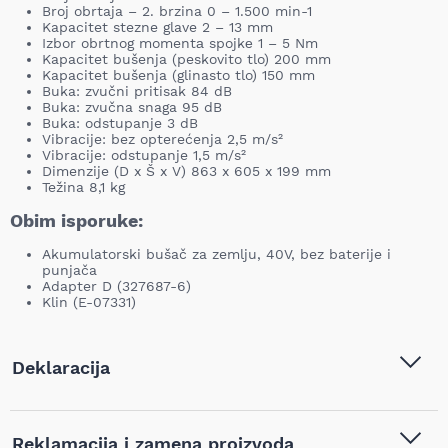
Broj obrtaja – 2. brzina 0 – 1.500 min-1
Kapacitet stezne glave 2 – 13 mm
Izbor obrtnog momentа spojkе 1 – 5 Nm
Kapacitet bušenja (peskovito tlo) 200 mm
Kapacitet bušenja (glinasto tlo) 150 mm
Buka: zvučni pritisak 84 dB
Buka: zvučna snaga 95 dB
Buka: odstupanje 3 dB
Vibracije: bez opterećenja 2,5 m/s²
Vibracije: odstupanje 1,5 m/s²
Dimenzije (D x Š x V) 863 x 605 x 199 mm
Težina 8,1 kg
Obim isporuke:
Akumulatorski bušač za zemlju, 40V, bez baterije i
punjača
Adapter D (327687-6)
Klin (E-07331)
Deklaracija
Tip i model:
Makita - Akumulatorski
Reklamacija i zamena proizvoda
bušač za zemlju, 40V, bez