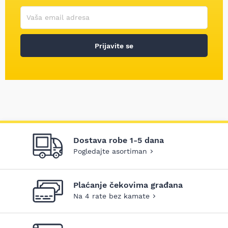
Korisničko ime
Vaša email adresa
Prijavite se
Dostava robe 1-5 dana
Pogledajte asortiman
Plaćanje čekovima građana
Na 4 rate bez kamate