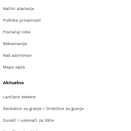
Načini plaćanja
Politika privatnosti
Povraćaj robe
Reklamacije
Naš asortiman
Mapa sajta
Aktuelno
Lančane testere
Seckalice za granje / Drobilice za granje
Duvači i usisivači za lišće