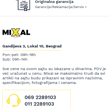
Originalna garancija
Garancije/Reklamacije/Servis
Gandijeva 3, Lokal 10, Beograd
Pon-pet: 08h-18h
Sub: 09h-14h
Sve cene na ovom sajtu su iskazane u dinarima. PDV je
već uračunat u cenu. Mixal se maksimalno trudi da svi
artikli na sajtu budu prikazani sa ispravnim nazivima,
specifikacijom, fotografijama i cenama.
069 2289103
011 2289103