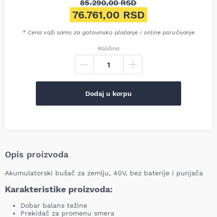
85.290,00
RSD
Originalna cena je bila: 85.2
76.761,00
RSD
Trenutna cena je: 76.761,00 
* Cena važi samo za gotovinsko plaćanje i online poručivanje
Količina
Dodaj u korpu
Opis proizvoda
Akumulatorski bušač za zemlju, 40V, bez baterije i punjača
Karakteristike proizvoda:
Dobar balans težine
Prekidač za promenu smera