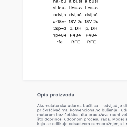
Opis proizvoda
Akumulatorska udarna bušilica – odvijač je di
pričvršćivačima, konvencionalno bušenje i u
motorom bez četkica, što produžava radni ve
što doprinosi udobnom procesu rada. Model s
koja se odlikuje odsustvom samopražnjenja i 