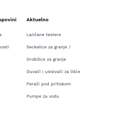
upovini
Aktuelno
a
Lančane testere
nosti
Seckalice za granje /
Drobilice za granje
Duvači i usisivači za lišće
Perači pod pritiskom
Pumpe za vodu