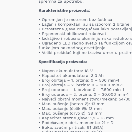
spremna za upotrebu.
Karakteristike proizvoda:
• Opremljen je motorom bez četkica
• Lagan i kompaktan, ali sa izborom 2 brzine
• Brzostezna glava omogućava lako postavljan
• Ergonomski oblikovani rukohvat
• Izdržljivo i robusno aluminijumsko reduktor
• Ugrađeno LED radno svetlo sa funkcijom osve
funkcijom naknadnog osvetljenja
• Veliki prekidač koji ne izaziva umor u prsti
Specifikacija proizvoda:
• Napon akumulatora: 18 V
• Kapacitet akumulatora: 3,0 Ah
• Broj obrtaja – 1. brzina: 0 – 500 min-1
• Broj obrtaja – 2. brzina: 0 – 2000 min-1
• Broj udaraca – 1. brzina: 0 – 7.500 min-1
• Broj udaraca – 2. brzina: 0 – 30.000 min-1
• Najveći obrtni moment (tvrd/mekan): 54/3
• Max. bušenje (beton Ø): 13 mm
• Max. bušenje (čelik Ø): 13 mm
• Max. bušenje (drvo Ø): 38 mm
• Kapacitet stezne glave: 1,5 – 13 mm
• Podešavanje obrt. momenta: 21 + D
• Buka: zvučni pritisak: 91 dB(A)