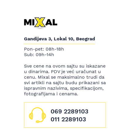
Gandijeva 3, Lokal 10, Beograd
Pon-pet: 08h-18h
Sub: 09h-14h
Sve cene na ovom sajtu su iskazane
u dinarima. PDV je već uračunat u
cenu. Mixal se maksimalno trudi da
svi artikli na sajtu budu prikazani sa
ispravnim nazivima, specifikacijom,
fotografijama i cenama.
069 2289103
011 2289103