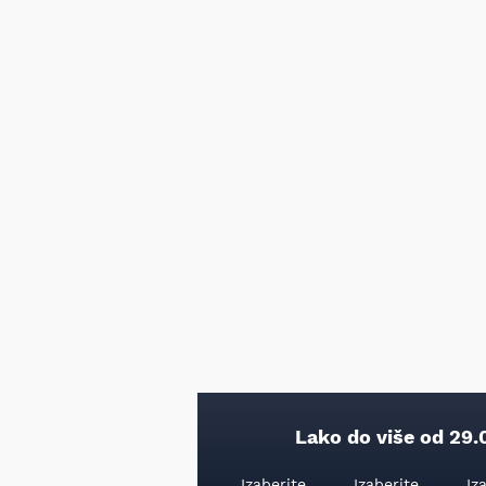
Lako do više od 29.
Izaberite
Izaberite
Iz