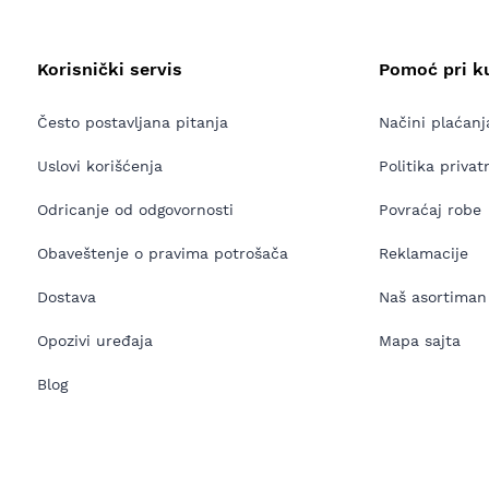
Korisnički servis
Pomoć pri k
Često postavljana pitanja
Načini plaćanj
Uslovi korišćenja
Politika privat
Odricanje od odgovornosti
Povraćaj robe
Obaveštenje o pravima potrošača
Reklamacije
Dostava
Naš asortiman
Opozivi uređaja
Mapa sajta
Blog