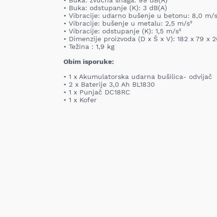
• Buka: zvučna snaga: 99 dB(A)
• Buka: odstupanje (K): 3 dB(A)
• Vibracije: udarno bušenje u betonu: 8,0 m/s
• Vibracije: bušenje u metalu: 2,5 m/s²
• Vibracije: odstupanje (K): 1,5 m/s²
• Dimenzije proizvoda (D x Š x V): 182 x 79 x
• Težina : 1,9 kg
Obim isporuke:
• 1 x Akumulatorska udarna bušilica- odvijač
• 2 x Baterije 3,0 Ah BL1830
• 1 x Punjač DC18RC
• 1 x Kofer