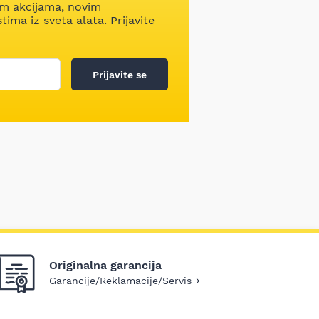
im akcijama, novim
ima iz sveta alata. Prijavite
Prijavite se
Originalna garancija
Garancije/Reklamacije/Servis