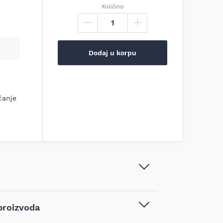
Količina
Dodaj u korpu
ćanje
Makita Akumulatorska udarna
proizvoda
bušilica-odvijač 18V 2sp,
DHP484RFE