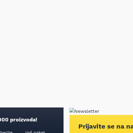
000 proizvoda!
Prijavite se na n
aberite
Vaš paket