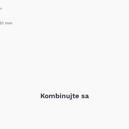
²
 261 mm
Kombinujte sa