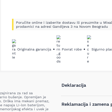
Poručite online i izaberite dostavu ili preuzmite u Mixal
prodavnici na adresi Gandijeva 3 na Novom Beogradu
Originalna garancija
Povrat robe
Sigurno pla
Deklaracija
zajnirana za rad sa
darno bušenje. Opremljen je
Tip i model:
k. Drška ima mekani premaz,
Reklamacija i zamena 
e napaja LI-lon baterijom,
memorijskog efekta i uvek je