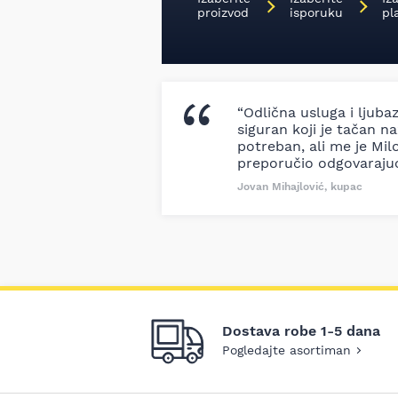
proizvod
isporuku
pl
“Odlična usluga i ljuba
siguran koji je tačan naz
potreban, ali me je Milo
preporučio odgovaraju
Jovan Mihajlović, kupac
Dostava robe 1-5 dana
Pogledajte asortiman