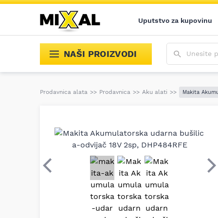
Uputstvo za kupovinu
Unesite poja
NAŠI PROIZVODI
Prodavnica alata
>>
Prodavnica
>>
Aku alati
>>
Makita Akumu
Prethodni
S