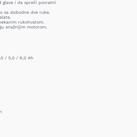
iz bilo kog razloga, u roku o
 glave i da spreči povratni
proizvod. Proizvod koji se vra
Barkod:
nabavljen i mora sadržati sv
o sa slobodne dve ruke.
garanciju, pakovanje itd). Pro
alata.
oštećenja i tragova korišćenj
mekanim rukohvatom.
vrednost robe koja nastane k
gu snažnijim motorom.
nije adekvatan, odnosno prev
ustanovili priroda, karakteris
elektronski obaveštava proda
pomoću Obrasca za odustanak
Troškove transporta pri vrać
prijema MIXAL DOO nije obave
,0 / 5,0 / 6,0 Ah
detaljnije informacije kliknit
m