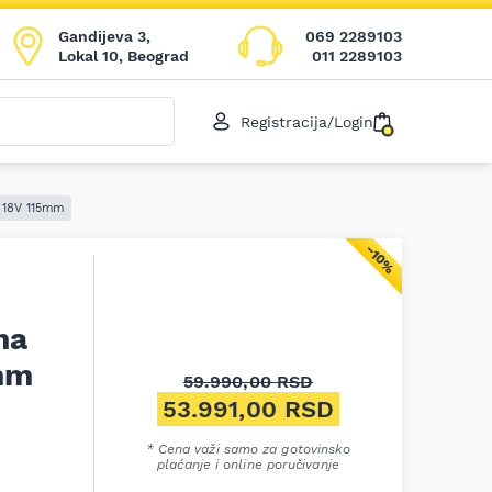
Gandijeva 3,
069 2289103
Lokal 10, Beograd
011 2289103
Registracija/Login
 18V 115mm
−10%
na
mm
59.990,00
RSD
Originalna cena je bila: 59.
53.991,00
RSD
Trenutna cena je: 53.991,00 
* Cena važi samo za gotovinsko
plaćanje i online poručivanje