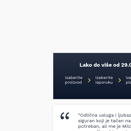
Lako do više od 29.
Izaberite
Izaberite
Iz
proizvod
isporuku
pl
“Odlična usluga i ljuba
siguran koji je tačan naz
potreban, ali me je Milo