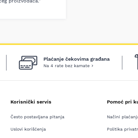
ćeg proizvođača.”
Plaćanje čekovima građana
Na 4 rate bez kamate
Korisnički servis
Pomoć pri k
Često postavljana pitanja
Načini plaćanj
Uslovi korišćenja
Politika privat