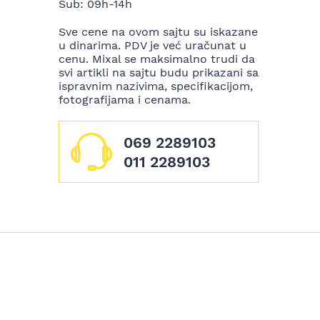
Sub: 09h-14h
Sve cene na ovom sajtu su iskazane
u dinarima. PDV je već uračunat u
cenu. Mixal se maksimalno trudi da
svi artikli na sajtu budu prikazani sa
ispravnim nazivima, specifikacijom,
fotografijama i cenama.
069 2289103
011 2289103