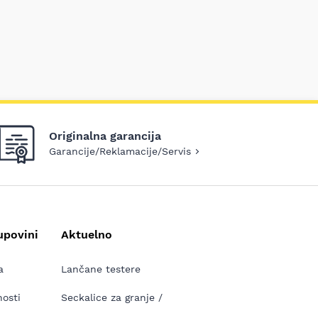
Originalna garancija
Garancije/Reklamacije/Servis
upovini
Aktuelno
a
Lančane testere
nosti
Seckalice za granje /