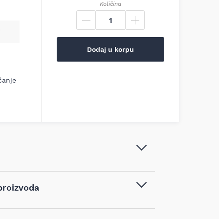
Količina
Dodaj u korpu
ćanje
Makita Akumulatorska lančana
proizvoda
testera DUC122RFE, 18V 115mm
Aku testere
,
Baštenski alati
,
vodom kupljenim na sajtu najpovoljnijialati.rs,
Lančane testere