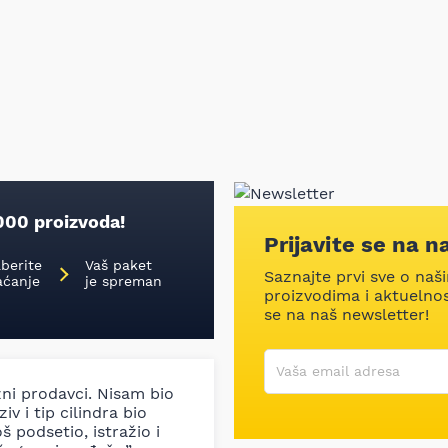
000 proizvoda!
Prijavite se na n
aberite
Vaš paket
Saznajte prvi sve o naš
aćanje
je spreman
proizvodima i aktuelnost
se na naš newsletter!
Korisničko ime
Vaša email adresa
zni prodavci. Nisam bio
iv i tip cilindra bio
š podsetio, istražio i