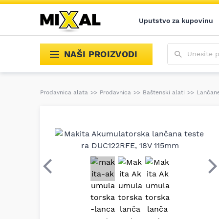
Uputstvo za kupovinu
Unesite poja
NAŠI PROIZVODI
Prodavnica alata
>>
Prodavnica
>>
Baštenski alati
>>
Lančane
Prethodni
S