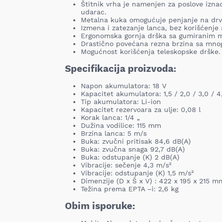
Štitnik vrha je namenjen za poslove iznad
udarac.
Metalna kuka omogućuje penjanje na drv
Izmena i zatezanje lanca, bez korišćenje 
Ergonomska gornja drška sa gumiranim 
Drastično povećana rezna brzina sa mno
Mogućnost korišćenja teleskopske drške.
Specifikacija proizvoda:
Napon akumulatora: 18 V
Kapacitet akumulatora: 1,5 / 2,0 / 3,0 / 4
Tip akumulatora: Li-ion
Kapacitet rezervoara za ulje: 0,08 l
Korak lanca: 1/4 „
Dužina vodilice: 115 mm
Brzina lanca: 5 m/s
Buka: zvučni pritisak 84,6 dB(A)
Buka: zvučna snaga 92,7 dB(A)
Buka: odstupanje (K) 2 dB(A)
Vibracije: sečenje 4,3 m/s²
Vibracije: odstupanje (K) 1,5 m/s²
Dimenzije (D x Š x V) : 422 x 195 x 215 m
Težina prema EPTA –i: 2,6 kg
Obim isporuke: