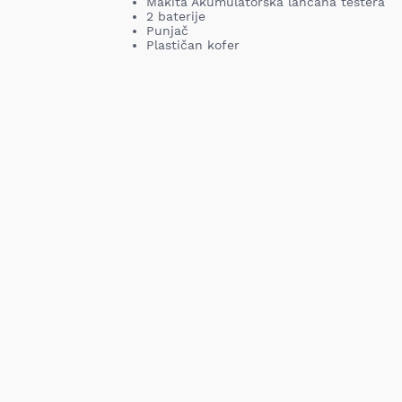
Makita Akumulatorska lančana testera
2 baterije
Punjač
Plastičan kofer