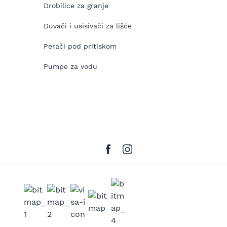
Drobilice za granje
Duvači i usisivači za lišće
Perači pod pritiskom
Pumpe za vodu