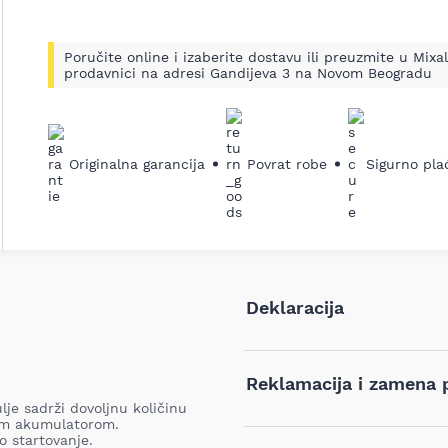
Poručite online i izaberite dostavu ili preuzmite u Mixal
prodavnici na adresi Gandijeva 3 na Novom Beogradu
Originalna garancija
Povrat robe
Sigurno pla
Deklaracija
Tip i model:
Reklamacija i zamena 
je sadrži dovoljnu količinu
Naziv i vrsta robe:
im akumulatorom.
Ukoliko niste zadovoljni proiz
o startovanje.