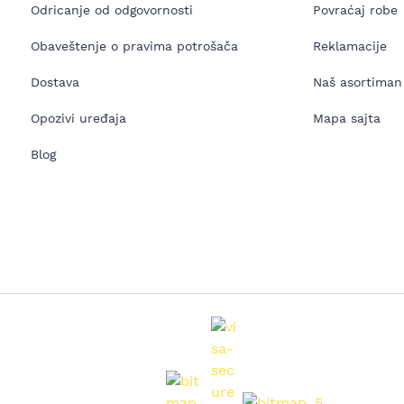
Odricanje od odgovornosti
Povraćaj robe
Obaveštenje o pravima potrošača
Reklamacije
Dostava
Naš asortiman
Opozivi uređaja
Mapa sajta
Blog