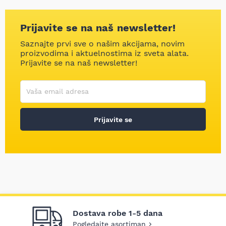
Prijavite se na naš newsletter!
Saznajte prvi sve o našim akcijama, novim
proizvodima i aktuelnostima iz sveta alata.
Prijavite se na naš newsletter!
Korisničko ime
Vaša email adresa
Prijavite se
Dostava robe 1-5 dana
Pogledajte asortiman