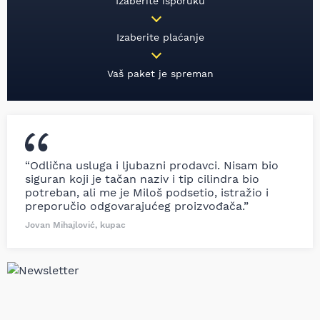
Izaberite isporuku
Izaberite plaćanje
Vaš paket je spreman
“Odlična usluga i ljubazni prodavci. Nisam bio
siguran koji je tačan naziv i tip cilindra bio
potreban, ali me je Miloš podsetio, istražio i
preporučio odgovarajućeg proizvođača.”
Jovan Mihajlović, kupac