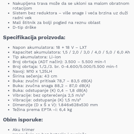
Nakupljena trava može da se ukloni sa malom obratnom
rotacijom
Sistem bez reduktora – više snage i veća brzina uz duži
radni vek
Mali štitnik za bolji pogled na reznu oblast
D-tip drške
Specifikacija proizvoda:
Napon akumulatora: 18 + 18 V – LXT
Kapacitet akumulatora: 1,5 / 2,0 / 3,0 / 4,0 / 5,0 / 6,0 Ah
Tip akumulatora: Li-ion
Broj obrtaja (ADT način): 3.500 – 5.500 min-1
Broj obrtaja: 1./2./3. br. 0-4.600/5.000/5.500 min-1
Navoj: M10 x 1,25LH
Širina sečenja: 43 cm
Buka: zvučni pritisak 78,7 – 83,5 dB(A)
Buka: zvučna snaga 88,2 – 87,0 dB(A)
Buka: odstupanje (K) 0,4 – 1,8 dB(A)
Vibracije: bez opterećenja 2,5 m/s²
Vibracije: odstupanje (K) 1,5 m/s²
Dimenzije (D x Š x V): 1.846x628x530 mm
Težina prema EPTA –i: 6,4 kg
Obim isporuke:
Aku trimer