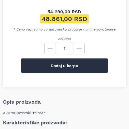
54.290,00
RSD
Originalna cena je bila: 54.2
48.861,00
RSD
Trenutna cena je: 48.861,00 
* Cena važi samo za gotovinsko plaćanje i online poručivanje
Količina
Dodaj u korpu
Opis proizvoda
Akumulatorski trimer
Karakteristike proizvoda: