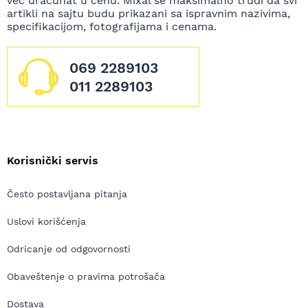
već uračunat u cenu. Mixal se maksimalno trudi da svi
artikli na sajtu budu prikazani sa ispravnim nazivima,
specifikacijom, fotografijama i cenama.
069 2289103
011 2289103
Korisnički servis
Često postavljana pitanja
Uslovi korišćenja
Odricanje od odgovornosti
Obaveštenje o pravima potrošača
Dostava