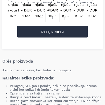
* Cena važi samo za gotovinsko plaćanje i online poručivanje
Količina
Dodaj u korpu
Opis proizvoda
Aku trimer za travu, bez baterije i punjača
Karakteristike proizvoda:
Prilagodljivi ugao i položaj drške se podešavaju prema
visini korisnika i držanja tokom posla
Opremljena sa kajšem za rame
Bump & feed (udari i nastavi) sistem za izvlačenje konca
Rezna glava dozvoljava korisniku okretanje u 5-položaja,
omogućavajući rad u tesnim mestima