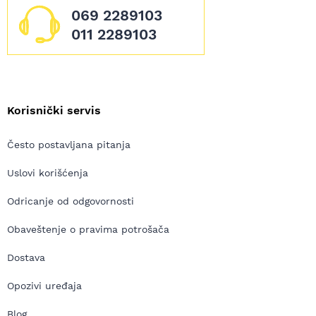
069 2289103
011 2289103
Korisnički servis
Često postavljana pitanja
Uslovi korišćenja
Odricanje od odgovornosti
Obaveštenje o pravima potrošača
Dostava
Opozivi uređaja
Blog