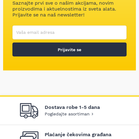
Saznajte prvi sve o našim akcijama, novim
proizvodima i aktuelnostima iz sveta alata.
Prijavite se na naš newsletter!
Korisničko ime
Vaša email adresa
Prijavite se
Dostava robe 1-5 dana
Pogledajte asortiman
Plaćanje čekovima građana