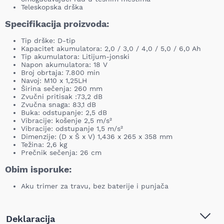
Teleskopska drška
Specifikacija proizvoda:
Tip drške: D-tip
Kapacitet akumulatora: 2,0 / 3,0 / 4,0 / 5,0 / 6,0 Ah
Tip akumulatora: Litijum-jonski
Napon akumulatora: 18 V
Broj obrtaja: 7.800 min
Navoj: M10 x 1,25LH
Širina sečenja: 260 mm
Zvučni pritisak :73,2 dB
Zvučna snaga: 83,1 dB
Buka: odstupanje: 2,5 dB
Vibracije: košenje 2,5 m/s²
Vibracije: odstupanje 1,5 m/s²
Dimenzije: (D x Š x V) 1,436 x 265 x 358 mm
Težina: 2,6 kg
Prečnik sečenja: 26 cm
Obim isporuke:
Aku trimer za travu, bez baterije i punjača
Deklaracija