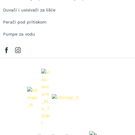
Duvači i usisivači za lišće
Perači pod pritiskom
Pumpe za vodu