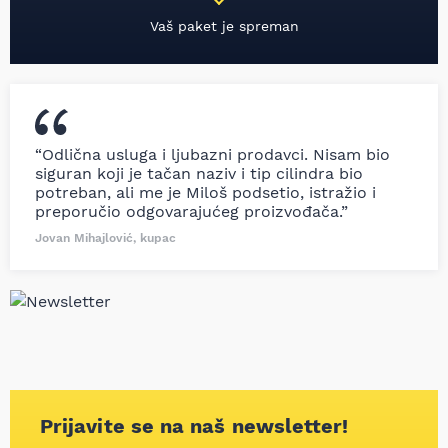
Vaš paket je spreman
“Odlična usluga i ljubazni prodavci. Nisam bio
siguran koji je tačan naziv i tip cilindra bio
potreban, ali me je Miloš podsetio, istražio i
preporučio odgovarajućeg proizvođača.”
Jovan Mihajlović, kupac
Prijavite se na naš newsletter!