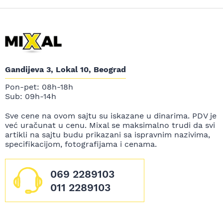
Gandijeva 3, Lokal 10, Beograd
Pon-pet: 08h-18h
Sub: 09h-14h
Sve cene na ovom sajtu su iskazane u dinarima. PDV je
već uračunat u cenu. Mixal se maksimalno trudi da svi
artikli na sajtu budu prikazani sa ispravnim nazivima,
specifikacijom, fotografijama i cenama.
069 2289103
011 2289103