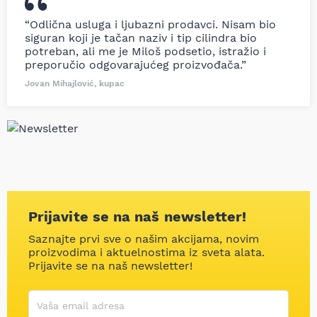
“Odlična usluga i ljubazni prodavci. Nisam bio
siguran koji je tačan naziv i tip cilindra bio
potreban, ali me je Miloš podsetio, istražio i
preporučio odgovarajućeg proizvođača.”
Jovan Mihajlović, kupac
Prijavite se na naš newsletter!
Saznajte prvi sve o našim akcijama, novim
proizvodima i aktuelnostima iz sveta alata.
Prijavite se na naš newsletter!
Korisničko ime
Vaša email adresa