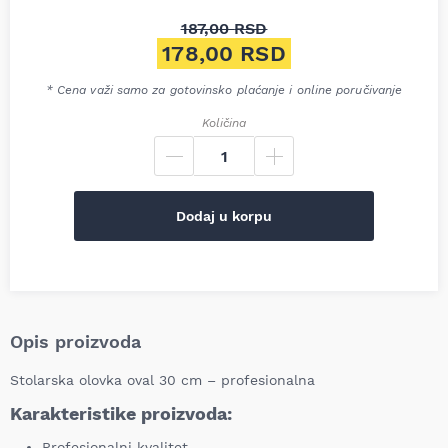
187,00
RSD
Originalna cena je bila: 187,0
178,00
RSD
Trenutna cena je: 178,00 RSD
* Cena važi samo za gotovinsko plaćanje i online poručivanje
Količina
Dodaj u korpu
Opis proizvoda
Stolarska olovka oval 30 cm – profesionalna
Karakteristike proizvoda:
Profesionalni kvalitet