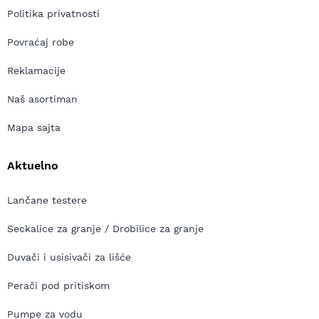
Politika privatnosti
Povraćaj robe
Reklamacije
Naš asortiman
Mapa sajta
Aktuelno
Lančane testere
Seckalice za granje / Drobilice za granje
Duvači i usisivači za lišće
Perači pod pritiskom
Pumpe za vodu