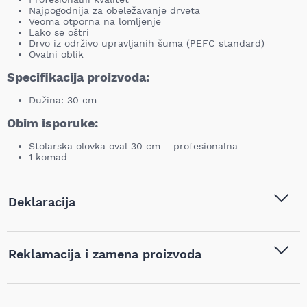
Najpogodnija za obeležavanje drveta
Veoma otporna na lomljenje
Lako se oštri
Drvo iz održivo upravljanih šuma (PEFC standard)
Ovalni oblik
Specifikacija proizvoda:
Dužina: 30 cm
Obim isporuke:
Stolarska olovka oval 30 cm – profesionalna
1 komad
Deklaracija
Tip i model:
LYRA - Stolarska olovka oval
Reklamacija i zamena proizvoda
30 cm – profesionalna, 1
komad - L4333103-1
Ukoliko niste zadovoljni proizvodom kupljenim na sajtu
Naziv i vrsta robe:
Olovke i markeri
,
Ručni alat
najpovoljnijialati.rs, iz bilo kog razloga, u roku od 14 dana od