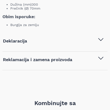
Dužina (mm)300
Prečnik (Ø) 70mm
Obim isporuke:
Burgija za zemlju
Deklaracija
Tip i model:
KWB - Burgija za zemlju 7x22
Reklamacija i zamena proizvoda
cm (Card pak.) - 49761417
Naziv i vrsta robe:
Burgije
,
Burgije za zemlju
Ukoliko niste zadovoljni proizvodom kupljenim na sajtu
najpovoljnijialati.rs, iz bilo kog razloga, u roku od 14 dana od
dana prijema robe možete vratiti proizvod. Proizvod koji se
vraća mora biti u istom stanju kao i kada je nabavljen i mora
sadržati svu tehničku dokumentaciju (uputstvo, garanciju,
pakovanje itd). Proizvod mora biti bez bilo kakvih fizičkih
oštećenja i tragova korišćenja. Kupac je isključivo odgovoran
za umanjenu vrednost robe koja nastane kao posledica
Kombinujte sa
rukovanja robom na način koji nije adekvatan, odnosno
prevazilazi ono što je neophodno da bi se ustanovili priroda,