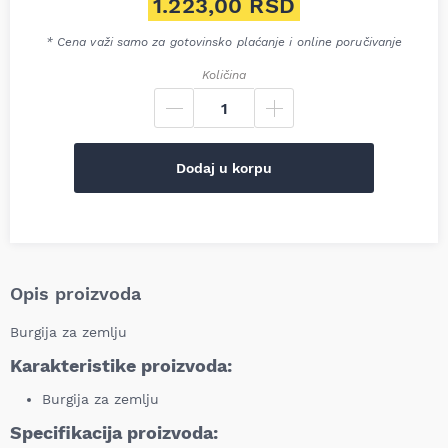
Originalna cena je bila: 1.59
1.223,00
RSD
Trenutna cena je: 1.223,00 R
* Cena važi samo za gotovinsko plaćanje i online poručivanje
Količina
Dodaj u korpu
Opis proizvoda
Burgija za zemlju
Karakteristike proizvoda:
Burgija za zemlju
Specifikacija proizvoda: