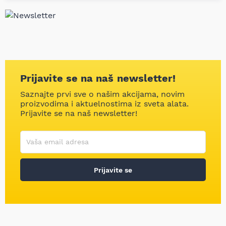
Prijavite se na naš newsletter!
Saznajte prvi sve o našim akcijama, novim
proizvodima i aktuelnostima iz sveta alata.
Prijavite se na naš newsletter!
Korisničko ime
Vaša email adresa
Prijavite se