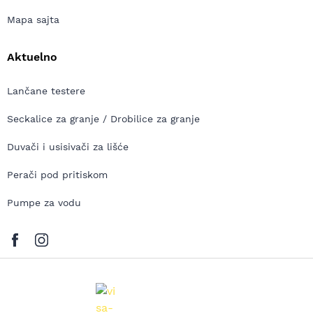
Mapa sajta
Aktuelno
Lančane testere
Seckalice za granje / Drobilice za granje
Duvači i usisivači za lišće
Perači pod pritiskom
Pumpe za vodu