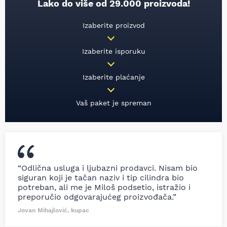
Lako do više od 29.000 proizvoda!
Izaberite proizvod
Izaberite isporuku
Izaberite plaćanje
Vaš paket je spreman
“Odlična usluga i ljubazni prodavci. Nisam bio
siguran koji je tačan naziv i tip cilindra bio
potreban, ali me je Miloš podsetio, istražio i
preporučio odgovarajućeg proizvođača.”
Jovan Mihajlović, kupac