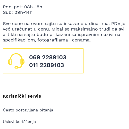
Pon-pet: 08h-18h
Sub: 09h-14h
Sve cene na ovom sajtu su iskazane u dinarima. PDV je
već uračunat u cenu. Mixal se maksimalno trudi da svi
artikli na sajtu budu prikazani sa ispravnim nazivima,
specifikacijom, fotografijama i cenama.
069 2289103
011 2289103
Korisnički servis
Često postavljana pitanja
Uslovi korišćenja