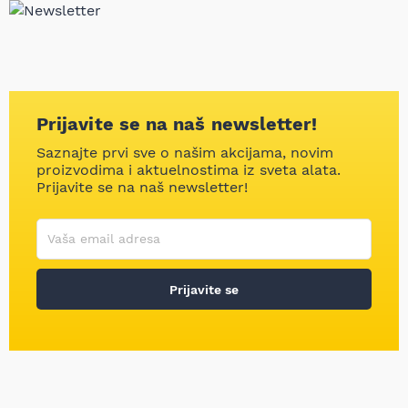
Prijavite se na naš newsletter!
Saznajte prvi sve o našim akcijama, novim
proizvodima i aktuelnostima iz sveta alata.
Prijavite se na naš newsletter!
Korisničko ime
Vaša email adresa
Prijavite se