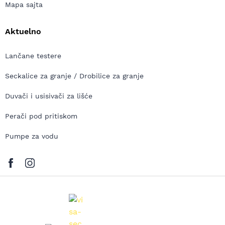
Mapa sajta
Aktuelno
Lančane testere
Seckalice za granje / Drobilice za granje
Duvači i usisivači za lišće
Perači pod pritiskom
Pumpe za vodu