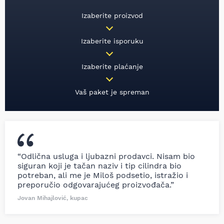
Izaberite proizvod
Izaberite isporuku
Izaberite plaćanje
Vaš paket je spreman
“Odlična usluga i ljubazni prodavci. Nisam bio
siguran koji je tačan naziv i tip cilindra bio
potreban, ali me je Miloš podsetio, istražio i
preporučio odgovarajućeg proizvođača.”
Jovan Mihajlović, kupac