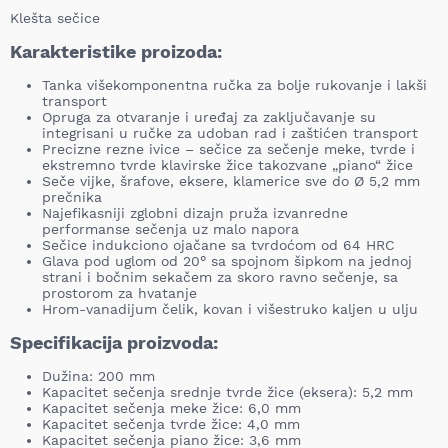
Klešta sečice
Karakteristike proizoda:
Tanka višekomponentna ručka za bolje rukovanje i lakši
transport
Opruga za otvaranje i uređaj za zaključavanje su
integrisani u ručke za udoban rad i zaštićen transport
Precizne rezne ivice – sečice za sečenje meke, tvrde i
ekstremno tvrde klavirske žice takozvane „piano“ žice
Seče vijke, šrafove, eksere, klamerice sve do Ø 5,2 mm
prečnika
Najefikasniji zglobni dizajn pruža izvanredne
performanse sečenja uz malo napora
Sečice indukciono ojačane sa tvrdoćom od 64 HRC
Glava pod uglom od 20° sa spojnom šipkom na jednoj
strani i bočnim sekačem za skoro ravno sečenje, sa
prostorom za hvatanje
Hrom-vanadijum čelik, kovan i višestruko kaljen u ulju
Specifikacija proizvoda:
Dužina: 200 mm
Kapacitet sečenja srednje tvrde žice (eksera): 5,2 mm
Kapacitet sečenja meke žice: 6,0 mm
Kapacitet sečenja tvrde žice: 4,0 mm
Kapacitet sečenja piano žice: 3,6 mm