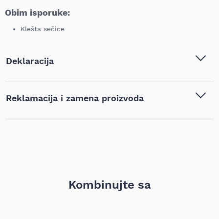
Obim isporuke:
Klešta sečice
Deklaracija
Tip i model:
Knipex - Sečice CoBolt®
Reklamacija i zamena proizvoda
savijene 200mm - 71 22 200
Naziv i vrsta robe:
Klešta
,
Klešta sečice
,
Ručni
Ukoliko niste zadovoljni proizvodom kupljenim na sajtu
alat
najpovoljnijialati.rs, iz bilo kog razloga, u roku od 14 dana od
dana prijema robe možete vratiti proizvod. Proizvod koji se
Barkod:
4003773066873
vraća mora biti u istom stanju kao i kada je nabavljen i mora
sadržati svu tehničku dokumentaciju (uputstvo, garanciju,
pakovanje itd). Proizvod mora biti bez bilo kakvih fizičkih
oštećenja i tragova korišćenja. Kupac je isključivo odgovoran
za umanjenu vrednost robe koja nastane kao posledica
Kombinujte sa
rukovanja robom na način koji nije adekvatan, odnosno
prevazilazi ono što je neophodno da bi se ustanovili priroda,
karakteristike i funkcionalnost robe. Kupac pismeno ili
elektronski obaveštava prodavca u roku od 14 dana da vraća
proizvod, pomoću Obrasca za odustanak koji se dobija