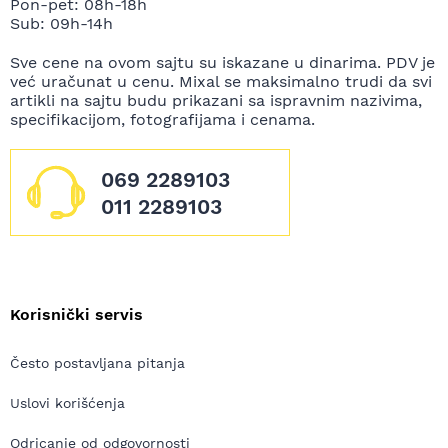
Pon-pet: 08h-18h
Sub: 09h-14h
Sve cene na ovom sajtu su iskazane u dinarima. PDV je
već uračunat u cenu. Mixal se maksimalno trudi da svi
artikli na sajtu budu prikazani sa ispravnim nazivima,
specifikacijom, fotografijama i cenama.
069 2289103
011 2289103
Korisnički servis
Često postavljana pitanja
Uslovi korišćenja
Odricanje od odgovornosti