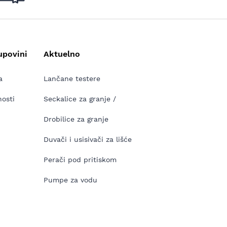
upovini
Aktuelno
a
Lančane testere
nosti
Seckalice za granje /
Drobilice za granje
Duvači i usisivači za lišće
Perači pod pritiskom
Pumpe za vodu