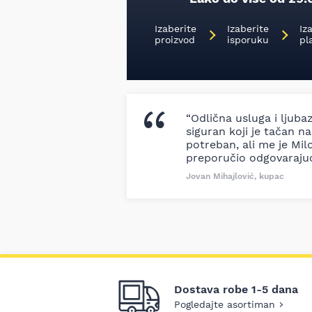
Izaberite
Izaberite
Iz
proizvod
isporuku
pl
“Odlična usluga i ljuba
siguran koji je tačan naz
potreban, ali me je Milo
preporučio odgovaraju
Jovan Mihajlović, kupac
Dostava robe 1-5 dana
Pogledajte asortiman