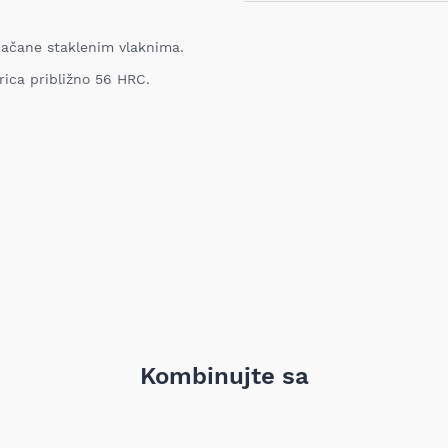
Ukoliko niste zadovoljni proiz
iz bilo kog razloga, u roku o
proizvod. Proizvod koji se vra
ačane staklenim vlaknima.
Barkod:
nabavljen i mora sadržati sv
garanciju, pakovanje itd). Pro
rica približno 56 HRC.
oštećenja i tragova korišćenj
.
vrednost robe koja nastane k
nije adekvatan, odnosno prev
ustanovili priroda, karakteris
elektronski obaveštava proda
pomoću Obrasca za odustanak
Troškove transporta pri vrać
prijema MIXAL DOO nije obave
detaljnije informacije kliknit
Kombinujte sa