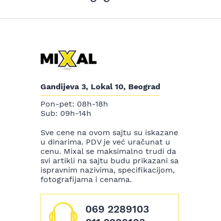
Gandijeva 3, Lokal 10, Beograd
Pon-pet: 08h-18h
Sub: 09h-14h
Sve cene na ovom sajtu su iskazane
u dinarima. PDV je već uračunat u
cenu. Mixal se maksimalno trudi da
svi artikli na sajtu budu prikazani sa
ispravnim nazivima, specifikacijom,
fotografijama i cenama.
069 2289103