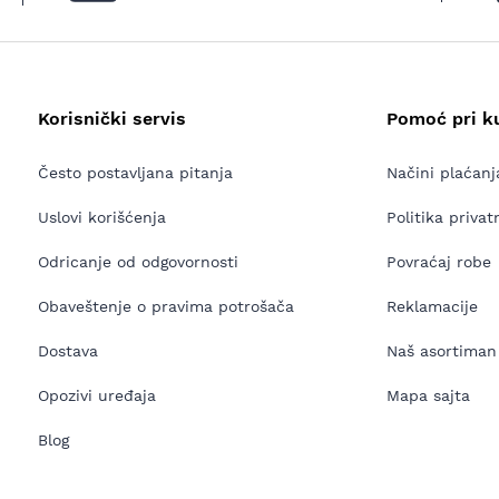
Korisnički servis
Pomoć pri k
Često postavljana pitanja
Načini plaćanj
Uslovi korišćenja
Politika privat
Odricanje od odgovornosti
Povraćaj robe
Obaveštenje o pravima potrošača
Reklamacije
Dostava
Naš asortiman
Opozivi uređaja
Mapa sajta
Blog