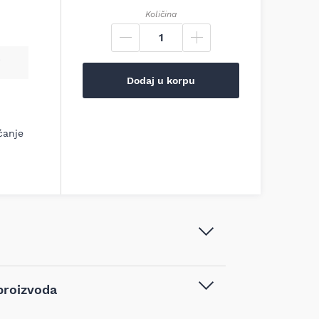
Količina
Dodaj u korpu
ćanje
Knipex - Makaze za električare,
proizvoda
160mm - 95 05 10 SB
Makaze za kablove
,
Ručni alat