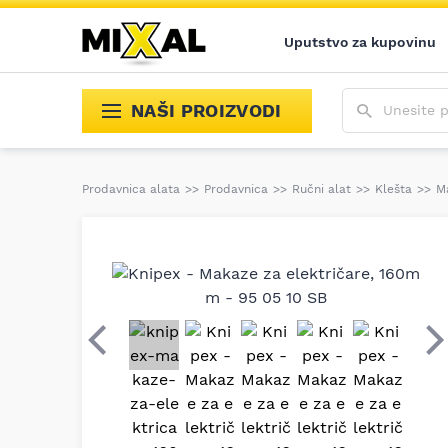
Uputstvo za kupovinu
Unesite poja
NAŠI PROIZVODI
Prodavnica alata
>>
Prodavnica
>>
Ručni alat
>>
Klešta
>>
M
Prethodni
S