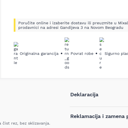
Poručite online i izaberite dostavu ili preuzmite u Mixal
prodavnici na adresi Gandijeva 3 na Novom Beogradu
Originalna garancija
Povrat robe
Sigurno pla
Deklaracija
Tip i model:
Reklamacija i zamena 
čist rez, bez sklizavanja.
Naziv i vrsta robe:
.