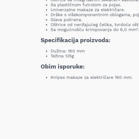
Sa plastičnom futrolom za pojas.
Univerzalne makaze za električare.
Drške s višekomponentnim oblogama, poj
Glava polirana.
Oštrice od nerđajućeg čelika, tvrdoća ošt
Sa mogućnošću krimpovanja do 6,0 mm²
Specifikacija proizvoda:
Dužina: 160 mm
Težina 135g
Obim isporuke:
Knipex makaze za električare 160 mm.