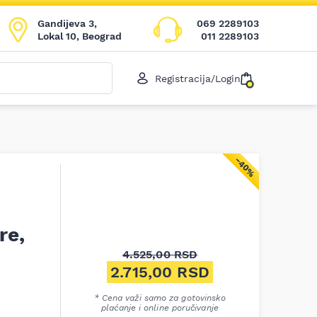
Gandijeva 3,
069 2289103
Lokal 10, Beograd
011 2289103
Registracija/Login
−40%
re,
4.525,00
RSD
Originalna cena je bila: 4.52
2.715,00
RSD
Trenutna cena je: 2.715,00 R
* Cena važi samo za gotovinsko
plaćanje i online poručivanje