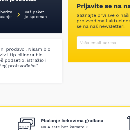
Prijavite se na n
aberite
Vaš paket
Saznajte prvi sve o naš
aćanje
je spreman
proizvodima i aktuelnost
se na naš newsletter!
Korisničko ime
Vaša email adresa
zni prodavci. Nisam bio
iv i tip cilindra bio
š podsetio, istražio i
ćeg proizvođača.”
Plaćanje čekovima građana
Na 4 rate bez kamate