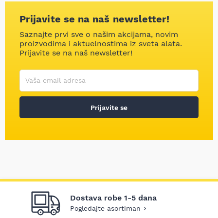
Prijavite se na naš newsletter!
Saznajte prvi sve o našim akcijama, novim
proizvodima i aktuelnostima iz sveta alata.
Prijavite se na naš newsletter!
Korisničko ime
Vaša email adresa
Prijavite se
Dostava robe 1-5 dana
Pogledajte asortiman