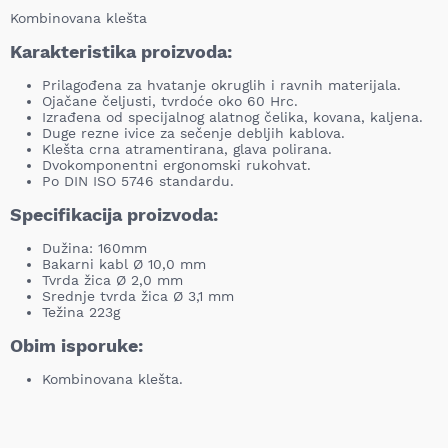
Kombinovana klešta
Karakteristika proizvoda:
Prilagođena za hvatanje okruglih i ravnih materijala.
Ojačane čeljusti, tvrdoće oko 60 Hrc.
Izrađena od specijalnog alatnog čelika, kovana, kaljena.
Duge rezne ivice za sečenje debljih kablova.
Klešta crna atramentirana, glava polirana.
Dvokomponentni ergonomski rukohvat.
Po DIN ISO 5746 standardu.
Specifikacija proizvoda:
Dužina: 160mm
Bakarni kabl Ø 10,0 mm
Tvrda žica Ø 2,0 mm
Srednje tvrda žica Ø 3,1 mm
Težina 223g
Obim isporuke:
Kombinovana klešta.