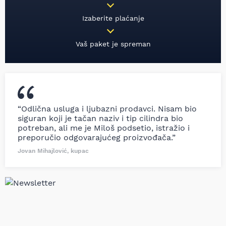
Izaberite plaćanje
Vaš paket je spreman
“Odlična usluga i ljubazni prodavci. Nisam bio
siguran koji je tačan naziv i tip cilindra bio
potreban, ali me je Miloš podsetio, istražio i
preporučio odgovarajućeg proizvođača.”
Jovan Mihajlović, kupac