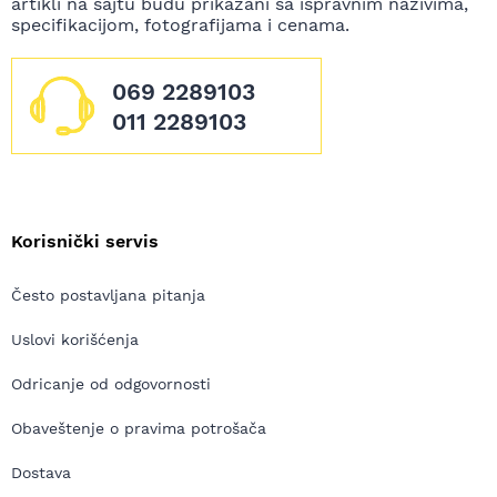
artikli na sajtu budu prikazani sa ispravnim nazivima,
specifikacijom, fotografijama i cenama.
069 2289103
011 2289103
Korisnički servis
Često postavljana pitanja
Uslovi korišćenja
Odricanje od odgovornosti
Obaveštenje o pravima potrošača
Dostava