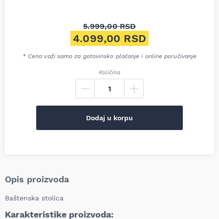
5.999,00
RSD
Originalna cena je bila: 5.99
4.099,00
RSD
Trenutna cena je: 4.099,00 
* Cena važi samo za gotovinsko plaćanje i online poručivanje
Količina
Dodaj u korpu
Opis proizvoda
Baštenska stolica
Karakteristike proizvoda: