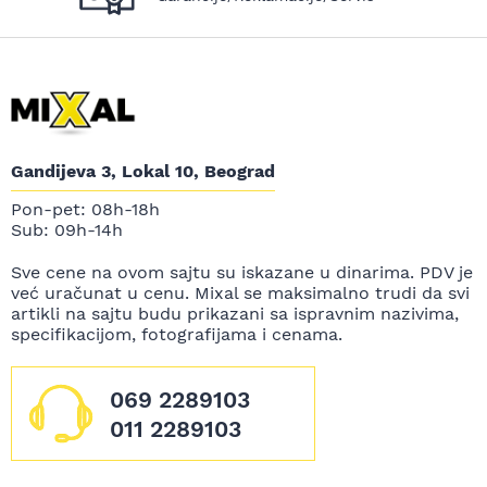
Gandijeva 3, Lokal 10, Beograd
Pon-pet: 08h-18h
Sub: 09h-14h
Sve cene na ovom sajtu su iskazane u dinarima. PDV je
već uračunat u cenu. Mixal se maksimalno trudi da svi
artikli na sajtu budu prikazani sa ispravnim nazivima,
specifikacijom, fotografijama i cenama.
069 2289103
011 2289103