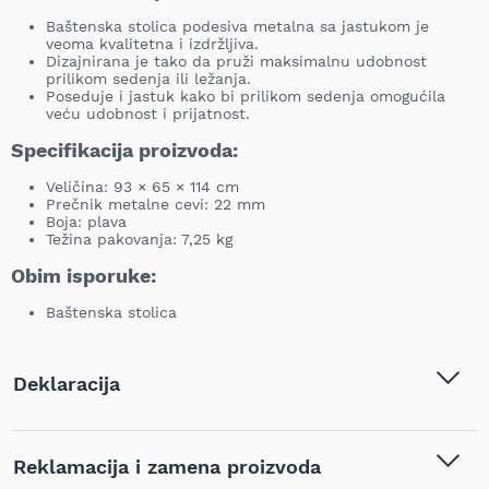
Baštenska stolica podesiva metalna sa jastukom je
veoma kvalitetna i izdržljiva.
Dizajnirana je tako da pruži maksimalnu udobnost
prilikom sedenja ili ležanja.
Poseduje i jastuk kako bi prilikom sedenja omogućila
veću udobnost i prijatnost.
Specifikacija proizvoda:
Veličina: 93 × 65 × 114 cm
Prečnik metalne cevi: 22 mm
Boja: plava
Težina pakovanja: 7,25 kg
Obim isporuke:
Baštenska stolica
Deklaracija
Tip i model:
Green bay - Messina
Reklamacija i zamena proizvoda
baštenska stolica podesiva sa
jastukom metalna – plava -