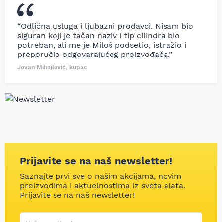
“Odlična usluga i ljubazni prodavci. Nisam bio
siguran koji je tačan naziv i tip cilindra bio
potreban, ali me je Miloš podsetio, istražio i
preporučio odgovarajućeg proizvođača.”
Jovan Mihajlović, kupac
Prijavite se na naš newsletter!
Saznajte prvi sve o našim akcijama, novim
proizvodima i aktuelnostima iz sveta alata.
Prijavite se na naš newsletter!
Korisničko ime
Vaša email adresa