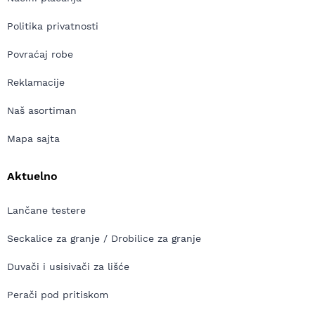
Politika privatnosti
Povraćaj robe
Reklamacije
Naš asortiman
Mapa sajta
Aktuelno
Lančane testere
Seckalice za granje / Drobilice za granje
Duvači i usisivači za lišće
Perači pod pritiskom