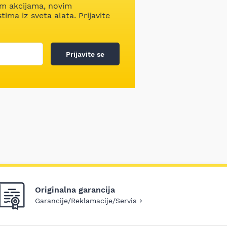
im akcijama, novim
ima iz sveta alata. Prijavite
Prijavite se
Originalna garancija
Garancije/Reklamacije/Servis