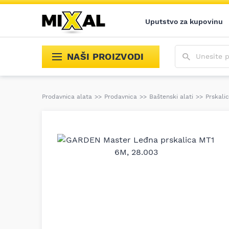
Uputstvo za kupovinu
Unesite poja
NAŠI PROIZVODI
Prodavnica alata
>>
Prodavnica
>>
Baštenski alati
>>
Prskali