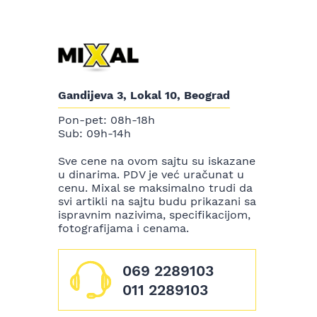
Gandijeva 3, Lokal 10, Beograd
Pon-pet: 08h-18h
Sub: 09h-14h
Sve cene na ovom sajtu su iskazane
u dinarima. PDV je već uračunat u
cenu. Mixal se maksimalno trudi da
svi artikli na sajtu budu prikazani sa
ispravnim nazivima, specifikacijom,
fotografijama i cenama.
069 2289103
011 2289103