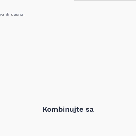
Ukoliko niste zadovoljni proiz
iz bilo kog razloga, u roku o
proizvod. Proizvod koji se vra
a ili desna.
nabavljen i mora sadržati sv
garanciju, pakovanje itd). Pro
oštećenja i tragova korišćenj
vrednost robe koja nastane k
nije adekvatan, odnosno prev
ustanovili priroda, karakteris
elektronski obaveštava proda
pomoću Obrasca za odustanak
Troškove transporta pri vrać
prijema MIXAL DOO nije obave
detaljnije informacije kliknit
Kombinujte sa