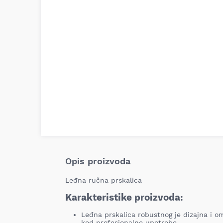
Opis proizvoda
Leđna ručna prskalica
Karakteristike proizvoda:
Leđna prskalica robustnog je dizajna i o
kod profesionalne upotrebe.