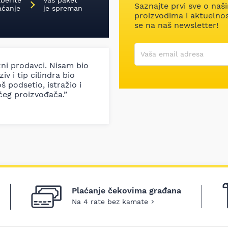
aberite
Vaš paket
Saznajte prvi sve o naš
aćanje
je spreman
proizvodima i aktuelnost
se na naš newsletter!
Korisničko ime
Vaša email adresa
zni prodavci. Nisam bio
iv i tip cilindra bio
š podsetio, istražio i
ćeg proizvođača.”
Plaćanje čekovima građana
Na 4 rate bez kamate