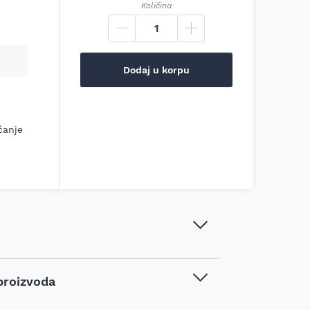
Količina
Dodaj u korpu
ćanje
GARDEN Master Leđna prskalica
proizvoda
MT16M, 28.003
Baštenski alati
,
Prskalice za voće
,