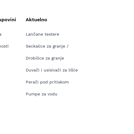
upovini
Aktuelno
a
Lančane testere
nosti
Seckalice za granje /
Drobilice za granje
Duvači i usisivači za lišće
Perači pod pritiskom
Pumpe za vodu