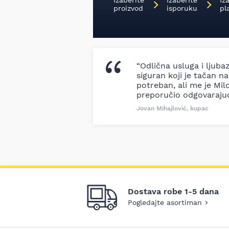
Izaberite
Izaberite
Iz
proizvod
isporuku
pl
“Odlična usluga i ljuba
siguran koji je tačan naz
potreban, ali me je Milo
preporučio odgovaraju
Jovan Mihajlović, kupac
Dostava robe 1-5 dana
Pogledajte asortiman