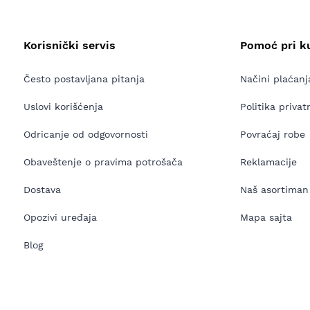
Korisnički servis
Pomoć pri k
Često postavljana pitanja
Načini plaćanj
Uslovi korišćenja
Politika privat
Odricanje od odgovornosti
Povraćaj robe
Obaveštenje o pravima potrošača
Reklamacije
Dostava
Naš asortiman
Opozivi uređaja
Mapa sajta
Blog