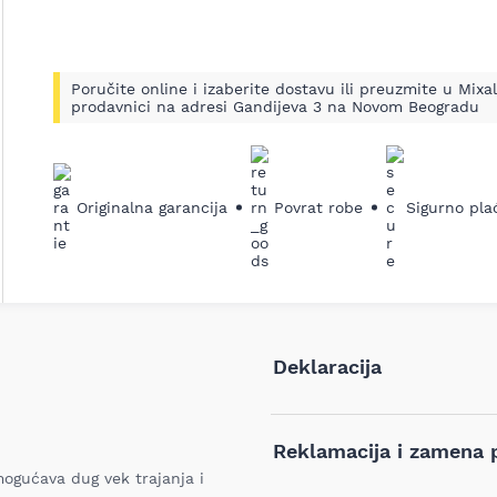
Poručite online i izaberite dostavu ili preuzmite u Mixal
prodavnici na adresi Gandijeva 3 na Novom Beogradu
Originalna garancija
Povrat robe
Sigurno pla
Deklaracija
Tip i model:
Reklamacija i zamena 
mogućava dug vek trajanja i
Naziv i vrsta robe: