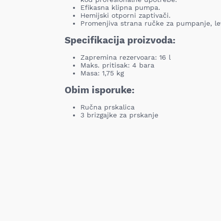
Efikasna klipna pumpa.
Hemijski otporni zaptivači.
Promenjiva strana ručke za pumpanje, lev
Specifikacija proizvoda:
Zapremina rezervoara: 16 l
Maks. pritisak: 4 bara
Masa: 1,75 kg
Obim isporuke:
Ručna prskalica
3 brizgajke za prskanje