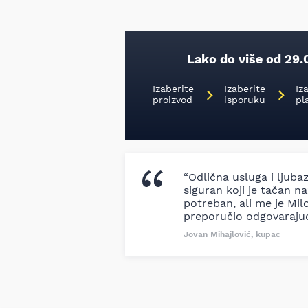
Lako do više od 29.
Izaberite
Izaberite
Iz
proizvod
isporuku
pl
“Odlična usluga i ljuba
siguran koji je tačan naz
potreban, ali me je Milo
preporučio odgovaraju
Jovan Mihajlović, kupac