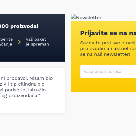
000 proizvoda!
Prijavite se na n
aberite
Vaš paket
Saznajte prvi sve o naš
aćanje
je spreman
proizvodima i aktuelnost
se na naš newsletter!
Korisničko ime
Vaša email adresa
zni prodavci. Nisam bio
iv i tip cilindra bio
š podsetio, istražio i
ćeg proizvođača.”