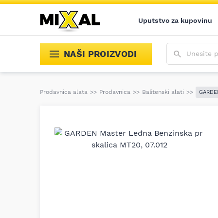
Uputstvo za kupovinu
Unesite poja
NAŠI PROIZVODI
Prodavnica alata
>>
Prodavnica
>>
Baštenski alati
>>
GARDEN