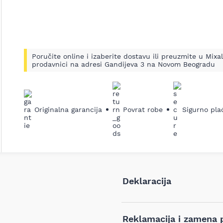
Poručite online i izaberite dostavu ili preuzmite u Mixal
prodavnici na adresi Gandijeva 3 na Novom Beogradu
Originalna garancija
Povrat robe
Sigurno pla
Deklaracija
Tip i model:
Reklamacija i zamena 