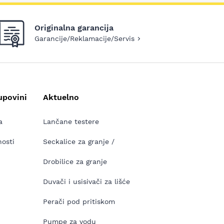
Originalna garancija
Garancije/Reklamacije/Servis
upovini
Aktuelno
a
Lančane testere
nosti
Seckalice za granje /
Drobilice za granje
Duvači i usisivači za lišće
Perači pod pritiskom
Pumpe za vodu