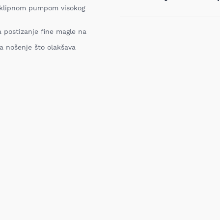
 klipnom pumpom visokog
Naziv i vrsta robe:
Ukoliko niste zadovoljni proiz
iz bilo kog razloga, u roku o
 postizanje fine magle na
proizvod. Proizvod koji se vra
nabavljen i mora sadržati sv
za nošenje što olakšava
garanciju, pakovanje itd). Pro
oštećenja i tragova korišćenj
vrednost robe koja nastane k
nije adekvatan, odnosno prev
ustanovili priroda, karakteris
elektronski obaveštava proda
pomoću Obrasca za odustanak
Troškove transporta pri vrać
prijema MIXAL DOO nije obave
detaljnije informacije kliknit