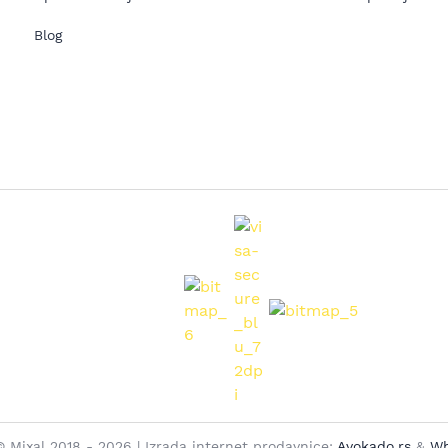
Blog
© Mixal 2018 - 2026 | Izrada internet prodavnice:
Avokado.rs
&
Wh