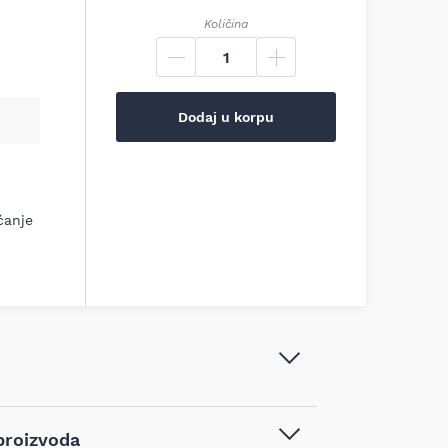
Količina
Dodaj u korpu
ćanje
GARDEN Master Leđna Benzinska
proizvoda
prskalica MT20, 07.012