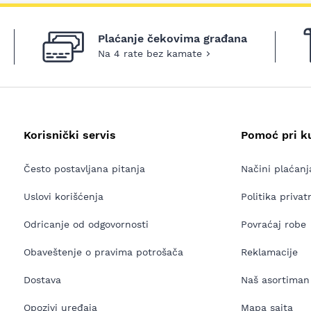
Plaćanje čekovima građana
Na 4 rate bez kamate
Korisnički servis
Pomoć pri k
Često postavljana pitanja
Načini plaćanj
Uslovi korišćenja
Politika privat
Odricanje od odgovornosti
Povraćaj robe
Obaveštenje o pravima potrošača
Reklamacije
Dostava
Naš asortiman
Opozivi uređaja
Mapa sajta