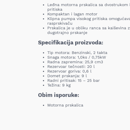
Leđna motorna prskalica sa dvostrukom
pritiska
Kompaktan i lagan motor
Klipna pumpa visokog pritiska omogućava
rasprskivaču
Prskalica je u obliku ranca sa kaiševina 
dugotrajno prskanje
Specifikacija proizvoda:
Tip motora: Benzinski, 2 takta
Snaga motora: 1,0ks / 0,75kW
Radna zapremina: 25,9 cm3
Rezervoar tečnosti: 20 l
Rezervoar goriva: 0,6 l
Domet prskanja: 9 l
Radni pritisak: 15 – 25 bar
Težina: 9 kg
Obim isporuke:
Motorna prskalica