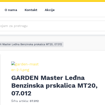
O nama
Kontakt
Akcije
m za pretragu
Saznajte prvi sve o našim akcijama, novim proizvodima i aktuelnostima iz sveta alata. Prijavite se na naš newsletter!
Prijavite se na naš newsletter!
 Master Leđna Benzinska prskalica MT20, 07.012
GARDEN Master Leđna
Benzinska prskalica MT20,
07.012
Šifra artikla:
07.012