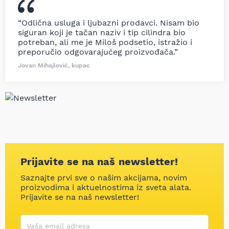
“Odlična usluga i ljubazni prodavci. Nisam bio
siguran koji je tačan naziv i tip cilindra bio
potreban, ali me je Miloš podsetio, istražio i
preporučio odgovarajućeg proizvođača.”
Jovan Mihajlović, kupac
Prijavite se na naš newsletter!
Saznajte prvi sve o našim akcijama, novim
proizvodima i aktuelnostima iz sveta alata.
Prijavite se na naš newsletter!
Korisničko ime
Vaša email adresa