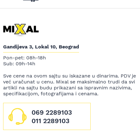
Gandijeva 3, Lokal 10, Beograd
Pon-pet: 08h-18h
Sub: 09h-14h
Sve cene na ovom sajtu su iskazane u dinarima. PDV je
već uračunat u cenu. Mixal se maksimalno trudi da svi
artikli na sajtu budu prikazani sa ispravnim nazivima,
specifikacijom, fotografijama i cenama.
069 2289103
011 2289103