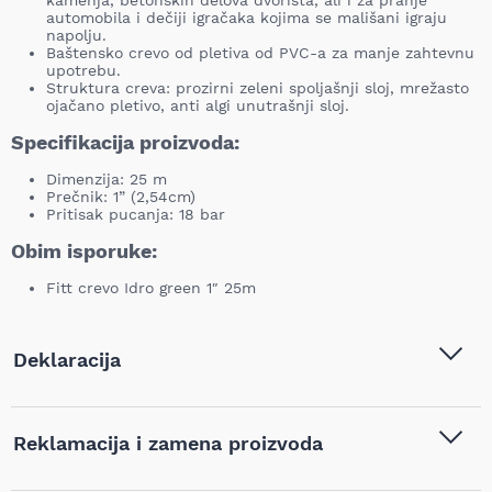
kamenja, betonskih delova dvorišta, ali i za pranje
automobila i dečiji igračaka kojima se mališani igraju
napolju.
Baštensko crevo od pletiva od PVC-a za manje zahtevnu
upotrebu.
Struktura creva: prozirni zeleni spoljašnji sloj, mrežasto
ojačano pletivo, anti algi unutrašnji sloj.
Specifikacija proizvoda:
Dimenzija: 25 m
Prečnik: 1” (2,54cm)
Pritisak pucanja: 18 bar
Obim isporuke:
Fitt crevo Idro green 1″ 25m
Deklaracija
Tip i model:
Fitt - Crevo Idro green 1" 25m
Reklamacija i zamena proizvoda
- 062660
Naziv i vrsta robe:
Baštenska creva i kolica
,