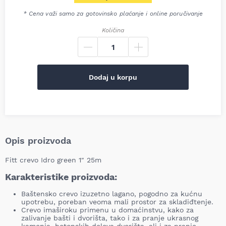
Trenutna cena je: 3.732,00 R
* Cena važi samo za gotovinsko plaćanje i online poručivanje
Količina
Dodaj u korpu
Opis proizvoda
Fitt crevo Idro green 1″ 25m
Karakteristike proizvoda:
Baštensko crevo izuzetno lagano, pogodno za kućnu
upotrebu, poreban veoma mali prostor za skladiđtenje.
Crevo imaširoku primenu u domaćinstvu, kako za
zalivanje bašti i dvorišta, tako i za pranje ukrasnog