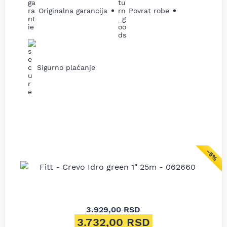
Originalna garancija
Povrat robe
Sigurno plaćanje
−5%
3.929,00
RSD
Originalna cena je bila: 3.92
3.732,00
RSD