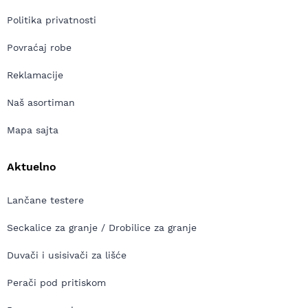
Politika privatnosti
Povraćaj robe
Reklamacije
Naš asortiman
Mapa sajta
Aktuelno
Lančane testere
Seckalice za granje / Drobilice za granje
Duvači i usisivači za lišće
Perači pod pritiskom