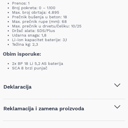
Prenos: 1
Broj pokreta: 0 – 1.100
Max. broj obrtaja: 4.895
Prečnik bušenja u beton: 18
Max. prečnik rupe (mm): 68
Max. prečnik u drvetu/čeliku: 10/25
Držač alata: SDS/Plus
Udarna snaga: 1,8
Li-ion kapacitet baterije: 3,1
Težina kg: 2,3
Obim isporuke:
2x BP 18 Li 5,2 AS baterija
SCA 8 brzi punjač
Deklaracija
Tip i model:
Festool Baterijska bušilica sa
Reklamacija i zamena proizvoda
čekićem 18 V-SDS + BHC 18Li
5.2-Plus, 574720
Ukoliko niste zadovoljni proizvodom kupljenim na sajtu
Naziv i vrsta robe:
Aku alati
,
Aku bušilice za
najpovoljnijialati.rs, iz bilo kog razloga, u roku od 14 dana od