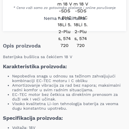
* Cena važi samo za gotovinsko plaćanje i online poručivanje
Nema na zalihama
Opis proizvoda
Baterijska bušilica sa čekićem 18 V
Karakteristika proizvoda:
Nepobediva snaga u odnosu sa težinom zahvaljujući
kombinaciji EC-TEC motoru i C obliku
Amortizovanje vibracija za rad bez napora; maksimalni
radni komfor u svim radnim situacijama.
EC-TEC motor bez četkica sa direktnim prenosom za
duži vek I veći učinak.
Visoko kvalitetna Li-ion tehnologija baterija za veoma
dugu konstantnu upotrebu.
Specifikacija proizvoda:
Voltaža: 18V