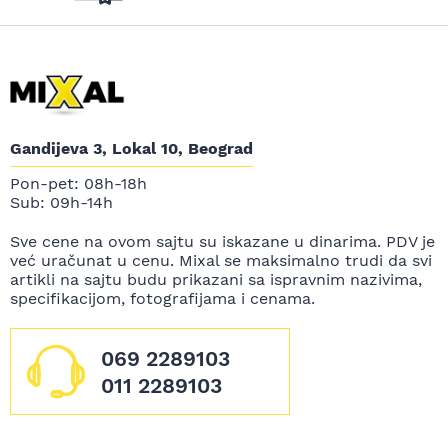
Gandijeva 3, Lokal 10, Beograd
Pon-pet: 08h-18h
Sub: 09h-14h
Sve cene na ovom sajtu su iskazane u dinarima. PDV je
već uračunat u cenu. Mixal se maksimalno trudi da svi
artikli na sajtu budu prikazani sa ispravnim nazivima,
specifikacijom, fotografijama i cenama.
069 2289103
011 2289103