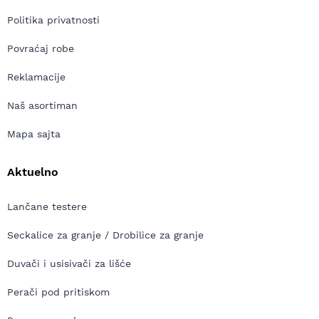
Politika privatnosti
Povraćaj robe
Reklamacije
Naš asortiman
Mapa sajta
Aktuelno
Lančane testere
Seckalice za granje / Drobilice za granje
Duvači i usisivači za lišće
Perači pod pritiskom