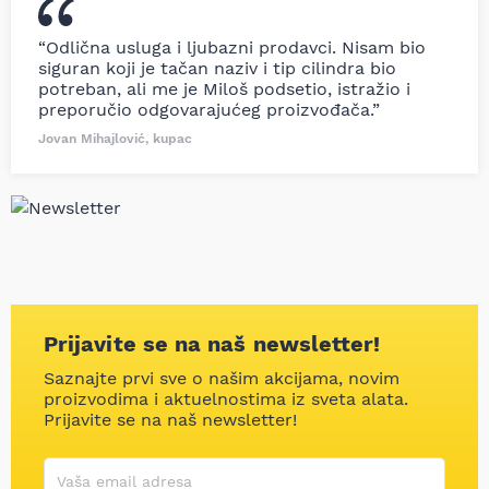
“Odlična usluga i ljubazni prodavci. Nisam bio
siguran koji je tačan naziv i tip cilindra bio
potreban, ali me je Miloš podsetio, istražio i
preporučio odgovarajućeg proizvođača.”
Jovan Mihajlović, kupac
Prijavite se na naš newsletter!
Saznajte prvi sve o našim akcijama, novim
proizvodima i aktuelnostima iz sveta alata.
Prijavite se na naš newsletter!
Korisničko ime
Vaša email adresa