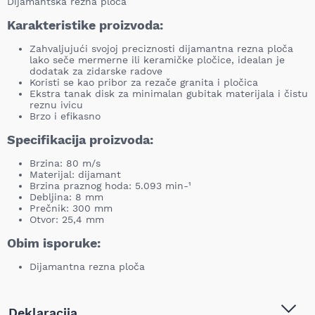
Dijamantska rezna ploča
Karakteristike proizvoda:
Zahvaljujući svojoj preciznosti dijamantna rezna ploča
lako seče mermerne ili keramičke pločice, idealan je
dodatak za zidarske radove
Koristi se kao pribor za rezače granita i pločica
Ekstra tanak disk za minimalan gubitak materijala i čistu
reznu ivicu
Brzo i efikasno
Specifikacija proizvoda:
Brzina: 80 m/s
Materijal: dijamant
Brzina praznog hoda: 5.093 min-¹
Debljina: 8 mm
Prečnik: 300 mm
Otvor: 25,4 mm
Obim isporuke:
Dijamantna rezna ploča
Deklaracija