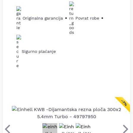
Originalna garancija
Povrat robe
Sigurno plaćanje
−7%
Prethodni
Sle