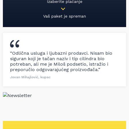
Izaberite plaćanje
Vaš paket je spreman
“Odlična usluga i ljubazni prodavci. Nisam bio
siguran koji je tačan naziv i tip cilindra bio
potreban, ali me je Miloš podsetio, istražio i
preporučio odgovarajućeg proizvođača.”
Jovan Mihajlović, kupac