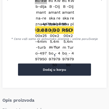
4.172,00
RSD
Originalna cena je bila: 4.172
3.880,00
RSD
Trenutna cena je: 3.880,00 R
* Cena važi samo za gotovinsko plaćanje i online poručivanje
Količina
Dodaj u korpu
Opis proizvoda