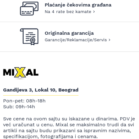
Plaćanje čekovima građana
Na 4 rate bez kamate
Originalna garancija
Garancije/Reklamacije/Servis
Gandijeva 3, Lokal 10, Beograd
Pon-pet: 08h-18h
Sub: 09h-14h
Sve cene na ovom sajtu su iskazane u dinarima. PDV je
već uračunat u cenu. Mixal se maksimalno trudi da svi
artikli na sajtu budu prikazani sa ispravnim nazivima,
specifikacijom, fotografijama i cenama.