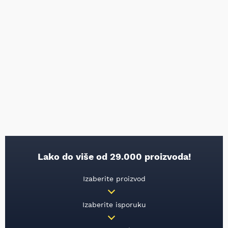
Lako do više od 29.000 proizvoda!
Izaberite proizvod
Izaberite isporuku