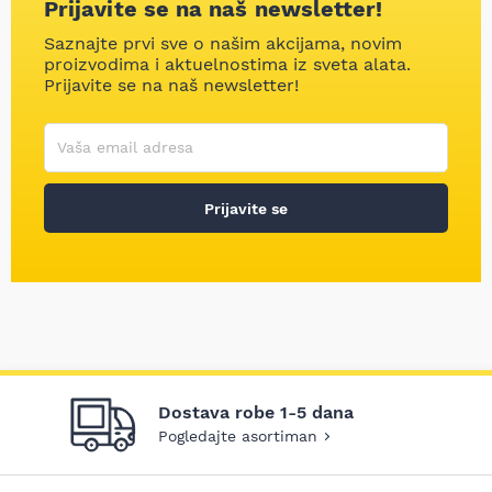
Prijavite se na naš newsletter!
Saznajte prvi sve o našim akcijama, novim
proizvodima i aktuelnostima iz sveta alata.
Prijavite se na naš newsletter!
Korisničko ime
Vaša email adresa
Prijavite se
Dostava robe 1-5 dana
Pogledajte asortiman