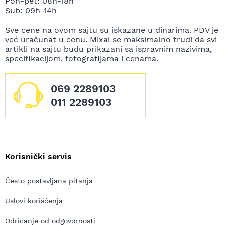
Pon-pet: 08h-18h
Sub: 09h-14h
Sve cene na ovom sajtu su iskazane u dinarima. PDV je
već uračunat u cenu. Mixal se maksimalno trudi da svi
artikli na sajtu budu prikazani sa ispravnim nazivima,
specifikacijom, fotografijama i cenama.
069 2289103
011 2289103
Korisnički servis
Često postavljana pitanja
Uslovi korišćenja
Odricanje od odgovornosti