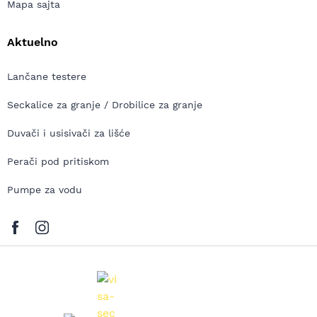
Mapa sajta
Aktuelno
Lančane testere
Seckalice za granje / Drobilice za granje
Duvači i usisivači za lišće
Perači pod pritiskom
Pumpe za vodu