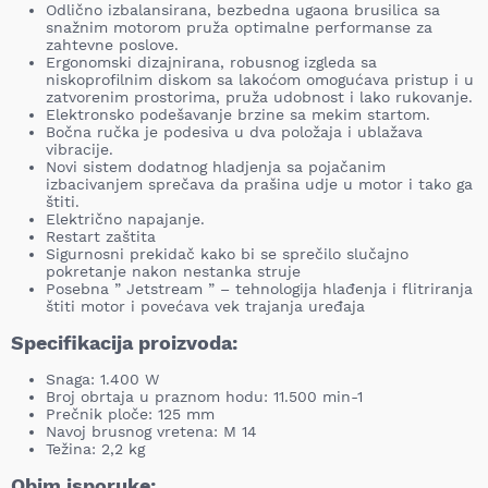
Odlično izbalansirana, bezbedna ugaona brusilica sa
snažnim motorom pruža optimalne performanse za
zahtevne poslove.
Ergonomski dizajnirana, robusnog izgleda sa
niskoprofilnim diskom sa lakoćom omogućava pristup i u
zatvorenim prostorima, pruža udobnost i lako rukovanje.
Elektronsko podešavanje brzine sa mekim startom.
Bočna ručka je podesiva u dva položaja i ublažava
vibracije.
Novi sistem dodatnog hladjenja sa pojačanim
izbacivanjem sprečava da prašina udje u motor i tako ga
štiti.
Električno napajanje.
Restart zaštita
Sigurnosni prekidač kako bi se sprečilo slučajno
pokretanje nakon nestanka struje
Posebna ” Jetstream ” – tehnologija hlađenja i flitriranja
štiti motor i povećava vek trajanja uređaja
Specifikacija proizvoda:
Snaga: 1.400 W
Broj obrtaja u praznom hodu: 11.500 min-1
Prečnik ploče: 125 mm
Navoj brusnog vretena: M 14
Težina: 2,2 kg
Obim isporuke: