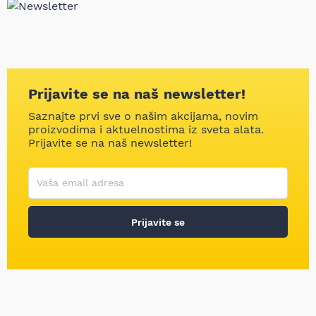
Prijavite se na naš newsletter!
Saznajte prvi sve o našim akcijama, novim
proizvodima i aktuelnostima iz sveta alata.
Prijavite se na naš newsletter!
Korisničko ime
Vaša email adresa
Prijavite se