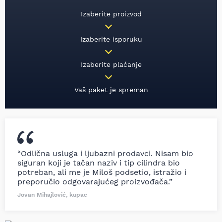
Izaberite proizvod
Izaberite isporuku
Izaberite plaćanje
Vaš paket je spreman
“Odlična usluga i ljubazni prodavci. Nisam bio
siguran koji je tačan naziv i tip cilindra bio
potreban, ali me je Miloš podsetio, istražio i
preporučio odgovarajućeg proizvođača.”
Jovan Mihajlović, kupac