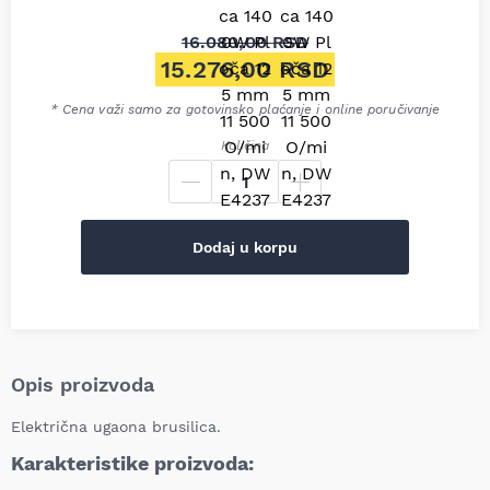
16.080,00
RSD
Originalna cena je bila: 16.0
15.276,00
RSD
Trenutna cena je: 15.276,00 
* Cena važi samo za gotovinsko plaćanje i online poručivanje
Količina
Dodaj u korpu
Opis proizvoda
Električna ugaona brusilica.
Karakteristike proizvoda: