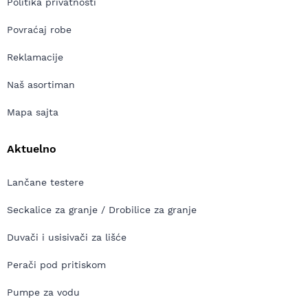
Politika privatnosti
Povraćaj robe
Reklamacije
Naš asortiman
Mapa sajta
Aktuelno
Lančane testere
Seckalice za granje / Drobilice za granje
Duvači i usisivači za lišće
Perači pod pritiskom
Pumpe za vodu