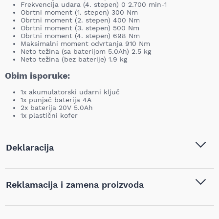
Frekvencija udara (4. stepen) 0 2.700 min-1
Obrtni moment (1. stepen) 300 Nm
Obrtni moment (2. stepen) 400 Nm
Obrtni moment (3. stepen) 500 Nm
Obrtni moment (4. stepen) 698 Nm
Maksimalni moment odvrtanja 910 Nm
Neto težina (sa baterijom 5.0Ah) 2.5 kg
Neto težina (bez baterije) 1.9 kg
Obim isporuke:
1x akumulatorski udarni ključ
1x punjač baterija 4A
2x baterija 20V 5.0Ah
1x plastični kofer
Deklaracija
Tip i model:
DCK - Aku udarni ključ bez
Reklamacija i zamena proizvoda
četkica, sa 2x5.0Ah baterije i
punjačem, 20V, 1/2" -
KDPB698FK
Ukoliko niste zadovoljni proizvodom kupljenim na sajtu
najpovoljnijialati.rs, iz bilo kog razloga, u roku od 14 dana od
Naziv i vrsta robe:
Aku alati
,
Aku udarni odvijač