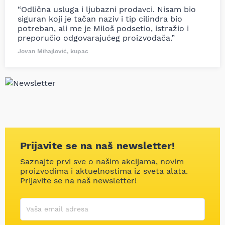
“Odlična usluga i ljubazni prodavci. Nisam bio
siguran koji je tačan naziv i tip cilindra bio
potreban, ali me je Miloš podsetio, istražio i
preporučio odgovarajućeg proizvođača.”
Jovan Mihajlović, kupac
Prijavite se na naš newsletter!
Saznajte prvi sve o našim akcijama, novim
proizvodima i aktuelnostima iz sveta alata.
Prijavite se na naš newsletter!
Korisničko ime
Vaša email adresa