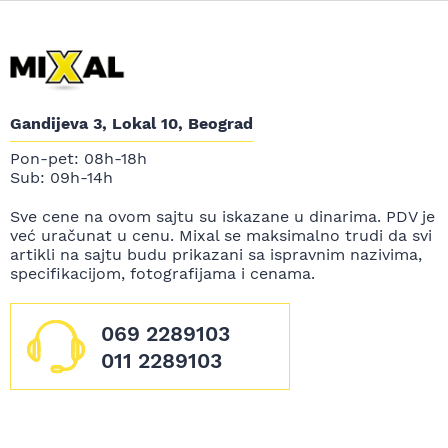
Gandijeva 3, Lokal 10, Beograd
Pon-pet: 08h-18h
Sub: 09h-14h
Sve cene na ovom sajtu su iskazane u dinarima. PDV je
već uračunat u cenu. Mixal se maksimalno trudi da svi
artikli na sajtu budu prikazani sa ispravnim nazivima,
specifikacijom, fotografijama i cenama.
069 2289103
011 2289103