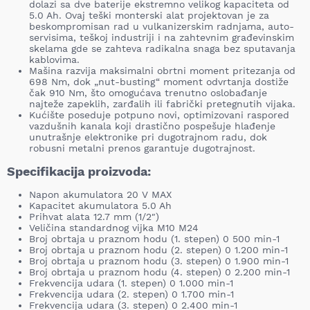
dolazi sa dve baterije ekstremno velikog kapaciteta od
5.0 Ah. Ovaj teški monterski alat projektovan je za
beskompromisan rad u vulkanizerskim radnjama, auto-
servisima, teškoj industriji i na zahtevnim građevinskim
skelama gde se zahteva radikalna snaga bez sputavanja
kablovima.
Mašina razvija maksimalni obrtni moment pritezanja od
698 Nm, dok „nut-busting“ moment odvrtanja dostiže
čak 910 Nm, što omogućava trenutno oslobađanje
najteže zapeklih, zarđalih ili fabrički pretegnutih vijaka.
Kućište poseduje potpuno novi, optimizovani raspored
vazdušnih kanala koji drastično pospešuje hlađenje
unutrašnje elektronike pri dugotrajnom radu, dok
robusni metalni prenos garantuje dugotrajnost.
Specifikacija proizvoda:
Napon akumulatora 20 V MAX
Kapacitet akumulatora 5.0 Ah
Prihvat alata 12.7 mm (1/2″)
Veličina standardnog vijka M10 M24
Broj obrtaja u praznom hodu (1. stepen) 0 500 min-1
Broj obrtaja u praznom hodu (2. stepen) 0 1.200 min-1
Broj obrtaja u praznom hodu (3. stepen) 0 1.900 min-1
Broj obrtaja u praznom hodu (4. stepen) 0 2.200 min-1
Frekvencija udara (1. stepen) 0 1.000 min-1
Frekvencija udara (2. stepen) 0 1.700 min-1
Frekvencija udara (3. stepen) 0 2.400 min-1