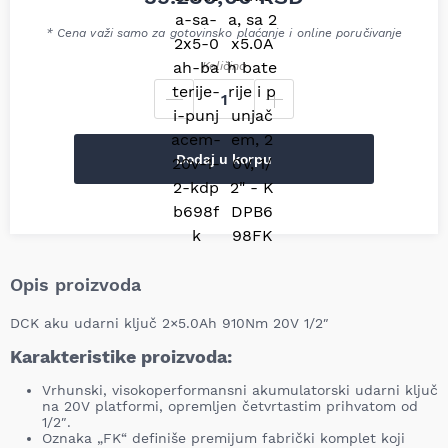
* Cena važi samo za gotovinsko plaćanje i online poručivanje
Količina
Dodaj u korpu
Opis proizvoda
DCK aku udarni ključ 2×5.0Ah 910Nm 20V 1/2″
Karakteristike proizvoda:
Vrhunski, visokoperformansni akumulatorski udarni ključ
na 20V platformi, opremljen četvrtastim prihvatom od
1/2″.
Oznaka „FK“ definiše premijum fabrički komplet koji