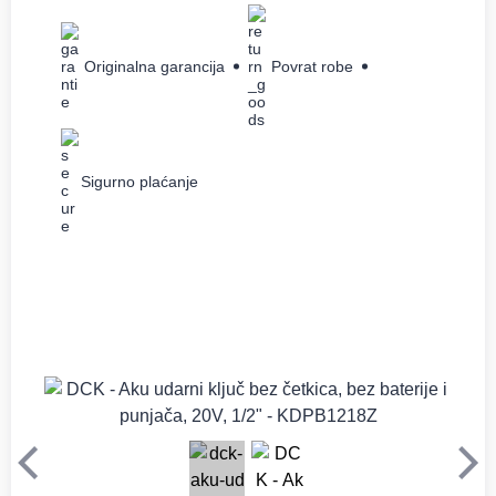
Originalna garancija
Povrat robe
Sigurno plaćanje
Prethodni
Sle