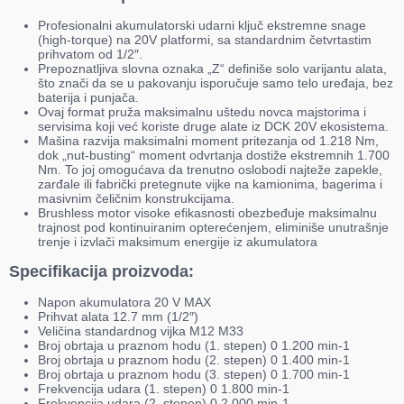
Profesionalni akumulatorski udarni ključ ekstremne snage
(high-torque) na 20V platformi, sa standardnim četvrtastim
prihvatom od 1/2″.
Prepoznatljiva slovna oznaka „Z“ definiše solo varijantu alata,
što znači da se u pakovanju isporučuje samo telo uređaja, bez
baterija i punjača.
Ovaj format pruža maksimalnu uštedu novca majstorima i
servisima koji već koriste druge alate iz DCK 20V ekosistema.
Mašina razvija maksimalni moment pritezanja od 1.218 Nm,
dok „nut-busting“ moment odvrtanja dostiže ekstremnih 1.700
Nm. To joj omogućava da trenutno oslobodi najteže zapekle,
zarđale ili fabrički pretegnute vijke na kamionima, bagerima i
masivnim čeličnim konstrukcijama.
Brushless motor visoke efikasnosti obezbeđuje maksimalnu
trajnost pod kontinuiranim opterećenjem, eliminiše unutrašnje
trenje i izvlači maksimum energije iz akumulatora
Specifikacija proizvoda:
Napon akumulatora 20 V MAX
Prihvat alata 12.7 mm (1/2″)
Veličina standardnog vijka M12 M33
Broj obrtaja u praznom hodu (1. stepen) 0 1.200 min-1
Broj obrtaja u praznom hodu (2. stepen) 0 1.400 min-1
Broj obrtaja u praznom hodu (3. stepen) 0 1.700 min-1
Frekvencija udara (1. stepen) 0 1.800 min-1
Frekvencija udara (2. stepen) 0 2.000 min-1