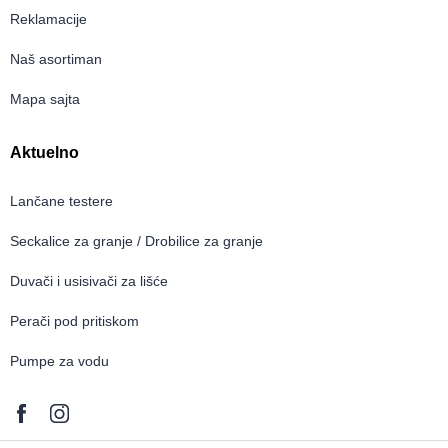
Reklamacije
Naš asortiman
Mapa sajta
Aktuelno
Lančane testere
Seckalice za granje / Drobilice za granje
Duvači i usisivači za lišće
Perači pod pritiskom
Pumpe za vodu