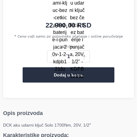
22.900,00
RSD
* Cena važi samo za gotovinsko plaćanje i online poručivanje
Količina
Dodaj u korpu
Opis proizvoda
DCK aku udarni ključ Solo 1700Nm, 20V, 1/2″
Karakteristike proizvoda: