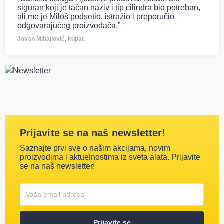
siguran koji je tačan naziv i tip cilindra bio potreban,
ali me je Miloš podsetio, istražio i preporučio
odgovarajućeg proizvođača.”
Jovan Mihajlović, kupac
Prijavite se na naš newsletter!
Saznajte prvi sve o našim akcijama, novim
proizvodima i aktuelnostima iz sveta alata. Prijavite
se na naš newsletter!
Korisničko ime
Vaša email adresa
Prijavite se