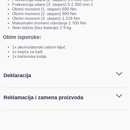
Frekvencija udara (3. stepen) 0 2.300 min-1
Obrtni moment (1. stepen) 600 Nm
Obrtni moment (2. stepen) 900 Nm
Obrtni moment (3. stepen) 1.218 Nm
Maksimalni moment odvrtanja 1.700 Nm
Neto težina (bez baterije) 2.9 kg
Obim isporuke:
1x akumulatorski udarni ključ
1x kopča za kaiš
1x kartonska kutija
Deklaracija
Tip i model:
DCK - Aku udarni ključ bez
Reklamacija i zamena proizvoda
četkica, bez baterije i punjača,
20V, 1/2" - KDPB1218Z
Ukoliko niste zadovoljni proizvodom kupljenim na sajtu
Naziv i vrsta robe:
Aku alati
,
Aku udarni odvijač
najpovoljnijialati.rs, iz bilo kog razloga, u roku od 14 dana od dana
prijema robe možete vratiti proizvod. Proizvod koji se vraća mora
biti u istom stanju kao i kada je nabavljen i mora sadržati svu