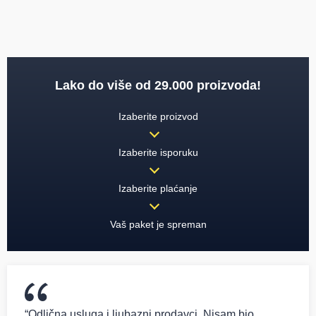
Lako do više od 29.000 proizvoda!
Izaberite proizvod
Izaberite isporuku
Izaberite plaćanje
Vaš paket je spreman
“Odlična usluga i ljubazni prodavci. Nisam bio