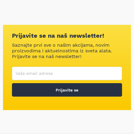
Prijavite se na naš newsletter!
Saznajte prvi sve o našim akcijama, novim
proizvodima i aktuelnostima iz sveta alata.
Prijavite se na naš newsletter!
Korisničko ime
Vaša email adresa
Prijavite se