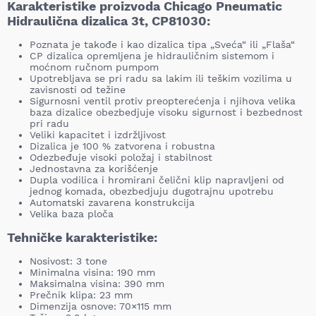
Karakteristike proizvoda Chicago Pneumatic
Hidraulična dizalica 3t, CP81030:
Poznata je takođe i kao dizalica tipa „Sveća“ ili „Flaša“
CP dizalica opremljena je hidrauličnim sistemom i
moćnom ručnom pumpom
Upotrebljava se pri radu sa lakim ili teškim vozilima u
zavisnosti od težine
Sigurnosni ventil protiv preopterećenja i njihova velika
baza dizalice obezbedjuje visoku sigurnost i bezbednost
pri radu
Veliki kapacitet i izdržljivost
Dizalica je 100 % zatvorena i robustna
Odezbeđuje visoki položaj i stabilnost
Jednostavna za korišćenje
Dupla vodilica i hromirani čelični klip napravljeni od
jednog komada, obezbedjuju dugotrajnu upotrebu
Automatski zavarena konstrukcija
Velika baza ploča
Tehničke karakteristike:
Nosivost: 3 tone
Minimalna visina: 190 mm
Maksimalna visina: 390 mm
Prečnik klipa: 23 mm
Dimenzija osnove: 70×115 mm