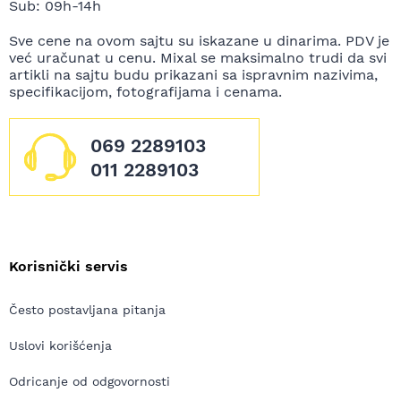
Sub: 09h-14h
Sve cene na ovom sajtu su iskazane u dinarima. PDV je
već uračunat u cenu. Mixal se maksimalno trudi da svi
artikli na sajtu budu prikazani sa ispravnim nazivima,
specifikacijom, fotografijama i cenama.
069 2289103
011 2289103
Korisnički servis
Često postavljana pitanja
Uslovi korišćenja
Odricanje od odgovornosti