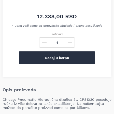
12.338,00
RSD
* Cena važi samo za gotovinsko plaćanje i online poručivanje
Količina
Dodaj u korpu
Opis proizvoda
Chicago Pneumatic Hidraulična dizalica 3t, CP81030 poseduje
ručku iz više delova za lakše skladištenje.
Na našem sajtu
možete da poručite proizvod samo sa par klikova.