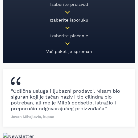
Izaberite proizvod
Izaberite isporuku
Izaberite plaćanje
Vaš paket je spreman
“Odlična usluga i ljubazni prodavci. Nisam bio
siguran koji je tačan naziv i tip cilindra bio
potreban, ali me je Miloš podsetio, istražio i
preporučio odgovarajućeg proizvođača.”
Jovan Mihajlović, kupac