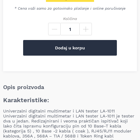
Trenutna cena je: 7.342,00 R
* Cena važi samo za gotovinsko plaćanje i online poručivanje
Količina
Dodaj u korpu
Opis proizvoda
Karakteristike:
Univerzalni digitalni multimetar i LAN tester LA-1011
Univerzalni digitalni multimetar i LAN tester LA-1011 je tester
dva u jedan. Redizajnirani i veoma praktičan ispitivač koji
lako čita ispravnu konfiguraciju pin od 10 Base-T kabla
(kategorija 5) , 10 Base -2 kabla ( coak ), RJ45/RJ11 moduler
kablova, 356A , 568A – TIA / 568B i Token Ring kabl