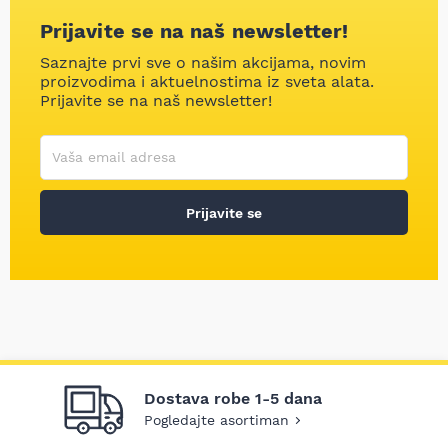
Prijavite se na naš newsletter!
Saznajte prvi sve o našim akcijama, novim
proizvodima i aktuelnostima iz sveta alata.
Prijavite se na naš newsletter!
Korisničko ime
Vaša email adresa
Prijavite se
Dostava robe 1-5 dana
Pogledajte asortiman