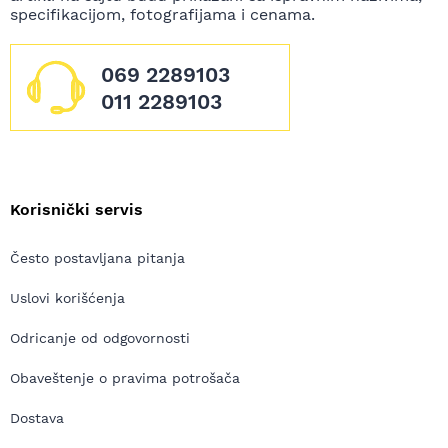
specifikacijom, fotografijama i cenama.
069 2289103
011 2289103
Korisnički servis
Često postavljana pitanja
Uslovi korišćenja
Odricanje od odgovornosti
Obaveštenje o pravima potrošača
Dostava