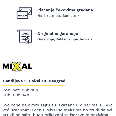
Plaćanje čekovima građana
Na 4 rate bez kamate
Originalna garancija
Garancije/Reklamacije/Servis
Gandijeva 3, Lokal 10, Beograd
Pon-pet: 08h-18h
Sub: 09h-14h
Sve cene na ovom sajtu su iskazane u dinarima. PDV je
već uračunat u cenu. Mixal se maksimalno trudi da svi
artikli na sajtu budu prikazani sa ispravnim nazivima,