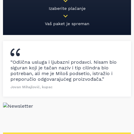
Izaberite plaćanje
Vaš paket je spreman
“Odlična usluga i ljubazni prodavci. Nisam bio
siguran koji je tačan naziv i tip cilindra bio
potreban, ali me je Miloš podsetio, istražio i
preporučio odgovarajućeg proizvođača.”
Jovan Mihajlović, kupac