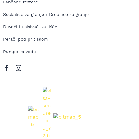
Lančane testere
Seckalice za granje / Drobilice za granje
Duvači i usisivači za lišće
Perači pod pritiskom
Pumpe za vodu