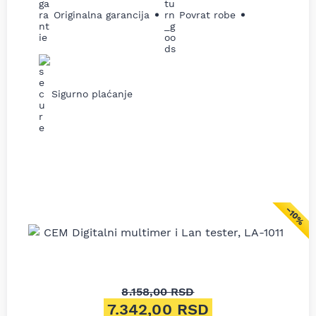
Originalna garancija
Povrat robe
Sigurno plaćanje
−10%
8.158,00
RSD
Originalna cena je bila: 8.158
7.342,00
RSD