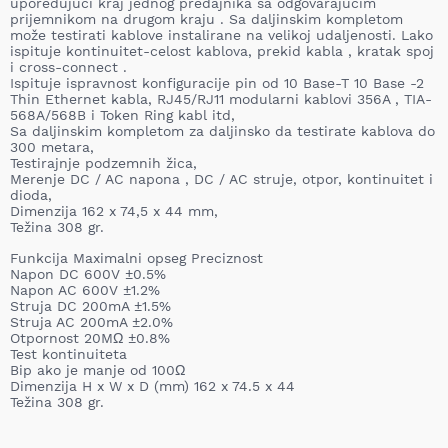
upoređujući kraj jednog predajnika sa odgovarajućim
prijemnikom na drugom kraju . Sa daljinskim kompletom
može testirati kablove instalirane na velikoj udaljenosti. Lako
ispituje kontinuitet-celost kablova, prekid kabla , kratak spoj
i cross-connect .
Ispituje ispravnost konfiguracije pin od 10 Base-T 10 Base -2
Thin Ethernet kabla, RJ45/RJ11 modularni kablovi 356A , TIA-
568A/568B i Token Ring kabl itd,
Sa daljinskim kompletom za daljinsko da testirate kablova do
300 metara,
Testirajnje podzemnih žica,
Merenje DC / AC napona , DC / AC struje, otpor, kontinuitet i
dioda,
Dimenzija 162 x 74,5 x 44 mm,
Težina 308 gr.
Funkcija Maximalni opseg Preciznost
Napon DC 600V ±0.5%
Napon AC 600V ±1.2%
Struja DC 200mA ±1.5%
Struja AC 200mA ±2.0%
Otpornost 20MΩ ±0.8%
Test kontinuiteta
Bip ako je manje od 100Ω
Dimenzija H x W x D (mm) 162 x 74.5 x 44
Težina 308 gr.