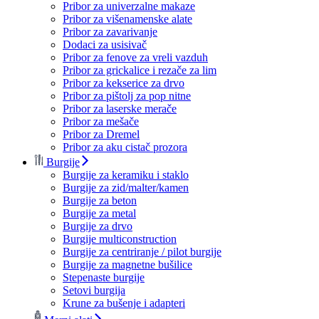
Pribor za univerzalne makaze
Pribor za višenamenske alate
Pribor za zavarivanje
Dodaci za usisivač
Pribor za fenove za vreli vazduh
Pribor za grickalice i rezače za lim
Pribor za kekserice za drvo
Pribor za pištolj za pop nitne
Pribor za laserske merače
Pribor za mešače
Pribor za Dremel
Pribor za aku cistač prozora
Burgije
Burgije za keramiku i staklo
Burgije za zid/malter/kamen
Burgije za beton
Burgije za metal
Burgije za drvo
Burgije multiconstruction
Burgije za centriranje / pilot burgije
Burgije za magnetne bušilice
Stepenaste burgije
Setovi burgija
Krune za bušenje i adapteri