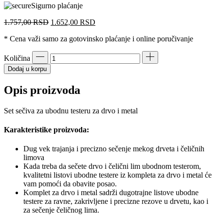
Sigurno plaćanje
Originalna
Trenutna
1.757,00
RSD
1.652,00
RSD
cena
cena
* Cena važi samo za gotovinsko plaćanje i online poručivanje
je
je:
bila:
1.652,00 RSD.
1.757,00 RSD.
Količina
Dodaj u korpu
Opis proizvoda
Set sečiva za ubodnu testeru za drvo i metal
Karakteristike proizvoda:
Dug vek trajanja i precizno sečenje mekog drveta i čeličnih
limova
Kada treba da sečete drvo i čelični lim ubodnom testerom,
kvalitetni listovi ubodne testere iz kompleta za drvo i metal će
vam pomoći da obavite posao.
Komplet za drvo i metal sadrži dugotrajne listove ubodne
testere za ravne, zakrivljene i precizne rezove u drvetu, kao i
za sečenje čeličnog lima.