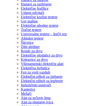
Hameri za razbijanje
Električne šrafilice
Udarni odvrtači
Električne kružne testere
Ger mašine
Električne ubodne testere
Tračne testere
Univerzalne testere – lisičji rep
Aligator testere
Šlicerice
Diht abrihter
Rende za drvo
Električne glodalice za drvo
Kekserice za drvo
Višenamenski električni alati
Električna heftalica
Fen za vreli vazduh
Električni pištolj za farbanje
Električni pištolj za lepljenje
Industrijski usisivači
Kanterice
Mešači
Alat za sečenje lima
Alat za obaranje ivica