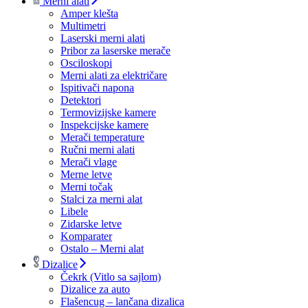
Merni alati
Amper klešta
Multimetri
Laserski merni alati
Pribor za laserske merače
Osciloskopi
Merni alati za električare
Ispitivači napona
Detektori
Termovizijske kamere
Inspekcijske kamere
Merači temperature
Ručni merni alati
Merači vlage
Merne letve
Merni točak
Stalci za merni alat
Libele
Zidarske letve
Komparater
Ostalo – Merni alat
Dizalice
Čekrk (Vitlo sa sajlom)
Dizalice za auto
Flašencug – lančana dizalica