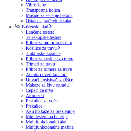
Vibro žabe
Transportna kolica
Mašine za sečenje betona
Ostalo – građevinski alat
Baštenski alati
Lančane testere
Teleskopske testere
Pribor za motornu testeru
Kosilice za travu
Traktorske kosilice
Pribor za kosilice za travu
Trimeri za travu
Pribor za trimere za travu
Aeratori i vertikulatori
Duvači i usisivači za lišće
Makaze za živu ogradu
Cepači za drva
Atomizeri
Prskalice za voće
Prskalice
Aku makaze za orezivanje
Mini testere na baterije
Multifunkcionalni alat
Multifunkcionalne mašine