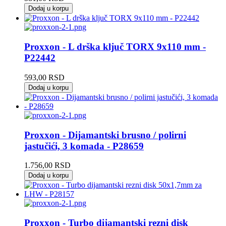
Dodaj u korpu
Proxxon - L drška ključ TORX 9x110 mm -
P22442
593,00
RSD
Dodaj u korpu
Proxxon - Dijamantski brusno / polirni
jastučići, 3 komada - P28659
1.756,00
RSD
Dodaj u korpu
Proxxon - Turbo dijamantski rezni disk