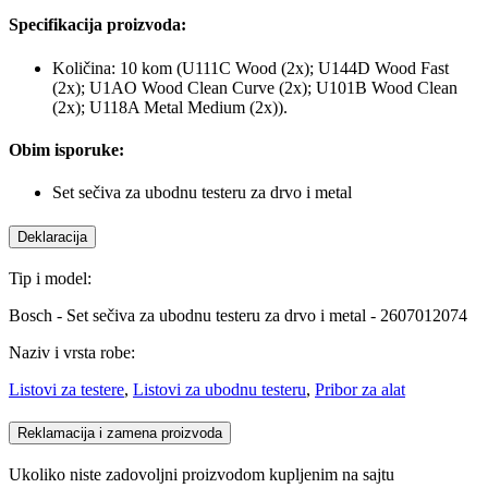
Specifikacija proizvoda:
Količina: 10 kom (U111C Wood (2x); U144D Wood Fast
(2x); U1AO Wood Clean Curve (2x); U101B Wood Clean
(2x); U118A Metal Medium (2x)).
Obim isporuke:
Set sečiva za ubodnu testeru za drvo i metal
Deklaracija
Tip i model:
Bosch - Set sečiva za ubodnu testeru za drvo i metal - 2607012074
Naziv i vrsta robe:
Listovi za testere
,
Listovi za ubodnu testeru
,
Pribor za alat
Reklamacija i zamena proizvoda
Ukoliko niste zadovoljni proizvodom kupljenim na sajtu