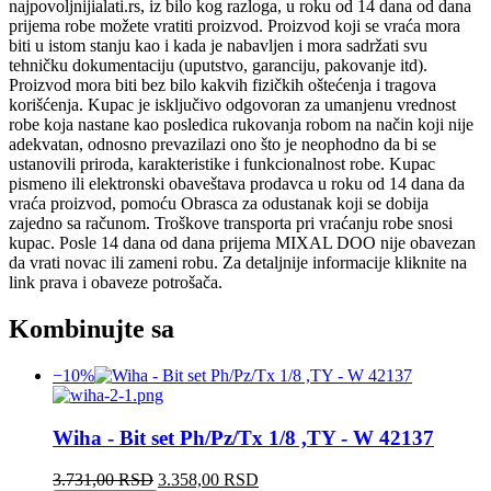
najpovoljnijialati.rs, iz bilo kog razloga, u roku od 14 dana od dana
prijema robe možete vratiti proizvod. Proizvod koji se vraća mora
biti u istom stanju kao i kada je nabavljen i mora sadržati svu
tehničku dokumentaciju (uputstvo, garanciju, pakovanje itd).
Proizvod mora biti bez bilo kakvih fizičkih oštećenja i tragova
korišćenja. Kupac je isključivo odgovoran za umanjenu vrednost
robe koja nastane kao posledica rukovanja robom na način koji nije
adekvatan, odnosno prevazilazi ono što je neophodno da bi se
ustanovili priroda, karakteristike i funkcionalnost robe. Kupac
pismeno ili elektronski obaveštava prodavca u roku od 14 dana da
vraća proizvod, pomoću Obrasca za odustanak koji se dobija
zajedno sa računom. Troškove transporta pri vraćanju robe snosi
kupac. Posle 14 dana od dana prijema MIXAL DOO nije obavezan
da vrati novac ili zameni robu. Za detaljnije informacije kliknite na
link prava i obaveze potrošača.
Kombinujte sa
−10%
Wiha - Bit set Ph/Pz/Tx 1/8 ,TY - W 42137
Originalna
Trenutna
3.731,00
RSD
3.358,00
RSD