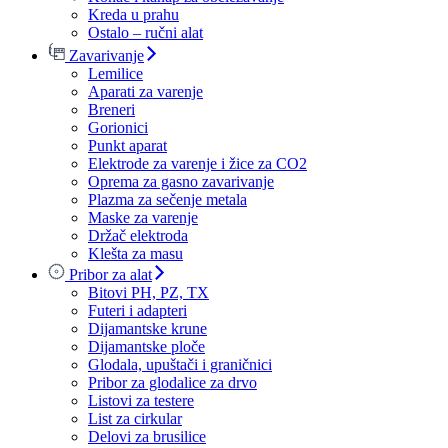
Kreda u prahu
Ostalo – ručni alat
Zavarivanje
Lemilice
Aparati za varenje
Breneri
Gorionici
Punkt aparat
Elektrode za varenje i žice za CO2
Oprema za gasno zavarivanje
Plazma za sečenje metala
Maske za varenje
Držač elektroda
Klešta za masu
Pribor za alat
Bitovi PH, PZ, TX
Futeri i adapteri
Dijamantske krune
Dijamantske ploče
Glodala, upuštači i graničnici
Pribor za glodalice za drvo
Listovi za testere
List za cirkular
Delovi za brusilice