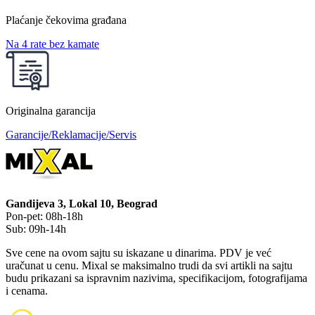
Plaćanje čekovima građana
Na 4 rate bez kamate
Originalna garancija
Garancije/Reklamacije/Servis
Gandijeva 3, Lokal 10, Beograd
Pon-pet: 08h-18h
Sub: 09h-14h
Sve cene na ovom sajtu su iskazane u dinarima. PDV je već
uračunat u cenu. Mixal se maksimalno trudi da svi artikli na sajtu
budu prikazani sa ispravnim nazivima, specifikacijom, fotografijama
i cenama.