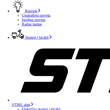
Rasveta
Unutrašnja rasveta
Spoljna rasveta
Radne lampe
Skuteri i bicikli
STIHL alati
Električni skuteri i bicikli