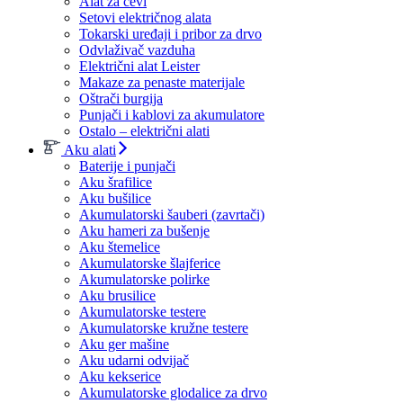
Alat za cevi
Setovi električnog alata
Tokarski uređaji i pribor za drvo
Odvlaživač vazduha
Električni alat Leister
Makaze za penaste materijale
Oštrači burgija
Punjači i kablovi za akumulatore
Ostalo – električni alati
Aku alati
Baterije i punjači
Aku šrafilice
Aku bušilice
Akumulatorski šauberi (zavrtači)
Aku hameri za bušenje
Aku štemelice
Akumulatorske šlajferice
Akumulatorske polirke
Aku brusilice
Akumulatorske testere
Akumulatorske kružne testere
Aku ger mašine
Aku udarni odvijač
Aku kekserice
Akumulatorske glodalice za drvo