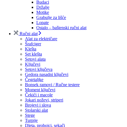
Budaci
Držalje
Motike
Grabulje za lišće
Lopate
Ostalo – baštenski ručni alat
Ručni alat
Alat za električare
Šrafciger
Klešta
Set klešta
Setovi alata
Ključevi
Setovi ključeva
Gedora nasadni ključevi
Čegrtaljke
Bonsek ramovi / Ručne testere
Moment ključevi
Čekići i macole
Jokari noževi, striperi
Brojevi i slova
Stolarski alat
Stege
Turpije
Dleta, probojci, sekači