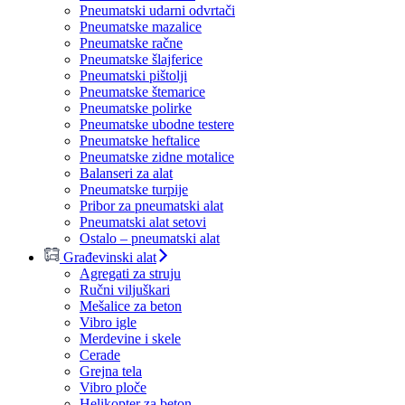
Pneumatski udarni odvrtači
Pneumatske mazalice
Pneumatske račne
Pneumatske šlajferice
Pneumatski pištolji
Pneumatske štemarice
Pneumatske polirke
Pneumatske ubodne testere
Pneumatske heftalice
Pneumatske zidne motalice
Balanseri za alat
Pneumatske turpije
Pribor za pneumatski alat
Pneumatski alat setovi
Ostalo – pneumatski alat
Građevinski alat
Agregati za struju
Ručni viljuškari
Mešalice za beton
Vibro igle
Merdevine i skele
Cerade
Grejna tela
Vibro ploče
Helikopter za beton