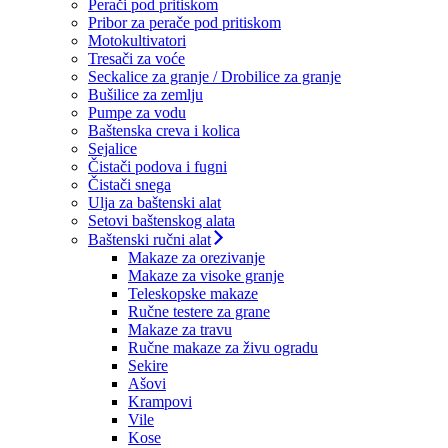
Perači pod pritiskom
Pribor za perače pod pritiskom
Motokultivatori
Tresači za voće
Seckalice za granje / Drobilice za granje
Bušilice za zemlju
Pumpe za vodu
Baštenska creva i kolica
Sejalice
Čistači podova i fugni
Čistači snega
Ulja za baštenski alat
Setovi baštenskog alata
Baštenski ručni alat
Makaze za orezivanje
Makaze za visoke granje
Teleskopske makaze
Ručne testere za grane
Makaze za travu
Ručne makaze za živu ogradu
Sekire
Ašovi
Krampovi
Vile
Kose