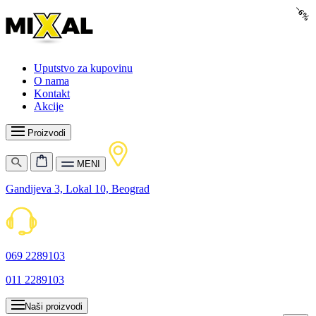
−6%
Uputstvo za kupovinu
O nama
Kontakt
Akcije
Proizvodi
MENI
Gandijeva 3, Lokal 10, Beograd
069 2289103
011 2289103
Naši proizvodi