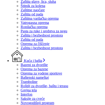
Zaštita glave, lica, sluha
Štitnik za kolena
Zaštitne naočare
Zaštita od pada
Zaštitna varilačka oprema
Vatrogasna oprema
Ronilačka oprema
Pasta za ruke i sredstva za negu
Zaštita i bezbednost prostora
Zaštita od pada
Oprema za čišćenje
Zaštita i bezbednost prostora
Kuća i bašta
Bazeni za dvorište
Oprema za bazene
Oprema za vodene sportove
Baštenski nameštaj
Tramboline
Roštilj za dvorište, baštu i terasu
Grejna tela
Interfon
Saksije za cveće
Novogodišnji program