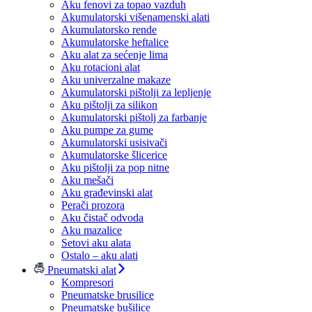
Aku fenovi za topao vazduh
Akumulatorski višenamenski alati
Akumulatorsko rende
Akumulatorske heftalice
Aku alat za sećenje lima
Aku rotacioni alat
Aku univerzalne makaze
Akumulatorski pištolji za lepljenje
Aku pištolji za silikon
Akumulatorski pištolj za farbanje
Aku pumpe za gume
Akumulatorski usisivači
Akumulatorske šlicerice
Aku pištolji za pop nitne
Aku mešači
Aku građevinski alat
Perači prozora
Aku čistač odvoda
Aku mazalice
Setovi aku alata
Ostalo – aku alati
Pneumatski alat
Kompresori
Pneumatske brusilice
Pneumatske bušilice