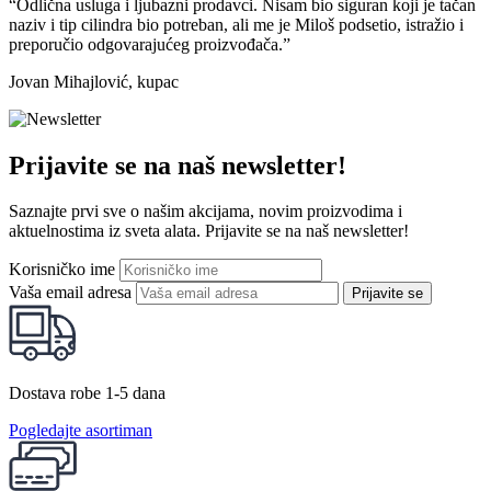
“Odlična usluga i ljubazni prodavci. Nisam bio siguran koji je tačan
naziv i tip cilindra bio potreban, ali me je Miloš podsetio, istražio i
preporučio odgovarajućeg proizvođača.”
Jovan Mihajlović, kupac
Prijavite se na naš newsletter!
Saznajte prvi sve o našim akcijama, novim proizvodima i
aktuelnostima iz sveta alata. Prijavite se na naš newsletter!
Korisničko ime
Vaša email adresa
Prijavite se
Dostava robe 1-5 dana
Pogledajte asortiman