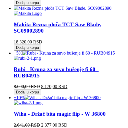
cena
cena
Dodaj u korpu
je
je:
bila:
3.358,00 RSD.
3.731,00 RSD.
Makita Rezna ploča TCT Saw Blade,
SC09002890
18.320,00
RSD
Dodaj u korpu
−5%
Rubi - Kruna za suvo bušenje fi 60 -
RUB04915
Originalna
Trenutna
8.600,00
RSD
8.170,00
RSD
cena
cena
Dodaj u korpu
je
je:
−10%
bila:
8.170,00 RSD.
8.600,00 RSD.
Wiha - Držač bita magic flip - W 36800
Originalna
Trenutna
2.641,00
RSD
2.377,00
RSD