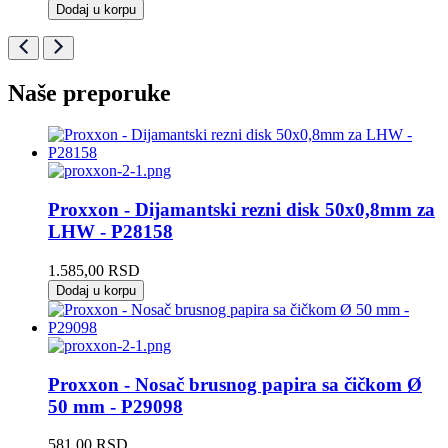
cena
cena
Dodaj u korpu
je
je:
bila:
2.377,00 RSD.
2.641,00 RSD.
Naše preporuke
Proxxon - Dijamantski rezni disk 50x0,8mm za
LHW - P28158
1.585,00
RSD
Dodaj u korpu
Proxxon - Nosač brusnog papira sa čičkom Ø
50 mm - P29098
581,00
RSD