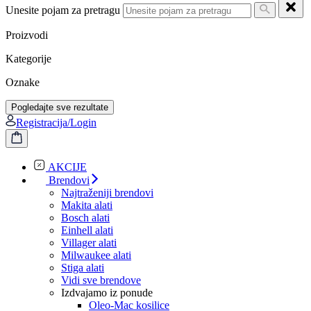
Unesite pojam za pretragu
Proizvodi
Kategorije
Oznake
Pogledajte sve rezultate
Registracija/Login
AKCIJE
Brendovi
Najtraženiji brendovi
Makita alati
Bosch alati
Einhell alati
Villager alati
Milwaukee alati
Stiga alati
Vidi sve brendove
Izdvajamo iz ponude
Oleo-Mac kosilice