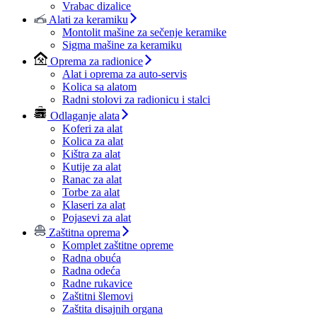
Vrabac dizalice
Alati za keramiku
Montolit mašine za sečenje keramike
Sigma mašine za keramiku
Oprema za radionice
Alat i oprema za auto-servis
Kolica sa alatom
Radni stolovi za radionicu i stalci
Odlaganje alata
Koferi za alat
Kolica za alat
Kištra za alat
Kutije za alat
Ranac za alat
Torbe za alat
Klaseri za alat
Pojasevi za alat
Zaštitna oprema
Komplet zaštitne opreme
Radna obuća
Radna odeća
Radne rukavice
Zaštitni šlemovi
Zaštita disajnih organa