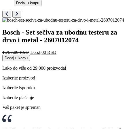
Dodaj u korpu
Bosch - Set sečiva za ubodnu testeru za
drvo i metal - 2607012074
Originalna
Trenutna
1.757,00
RSD
1.652,00
RSD
cena
cena
Dodaj u korpu
je
je:
bila:
1.652,00 RSD.
Lako do više od 29.000 proizvoda!
1.757,00 RSD.
Izaberite proizvod
Izaberite isporuku
Izaberite plaćanje
Vaš paket je spreman