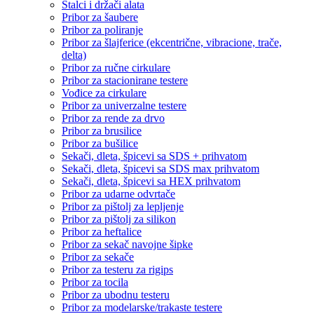
Stalci i držači alata
Pribor za šaubere
Pribor za poliranje
Pribor za šlajferice (ekcentrične, vibracione, trače,
delta)
Pribor za ručne cirkulare
Pribor za stacionirane testere
Vođice za cirkulare
Pribor za univerzalne testere
Pribor za rende za drvo
Pribor za brusilice
Pribor za bušilice
Sekači, dleta, špicevi sa SDS + prihvatom
Sekači, dleta, špicevi sa SDS max prihvatom
Sekači, dleta, špicevi sa HEX prihvatom
Pribor za udarne odvrtače
Pribor za pištolj za lepljenje
Pribor za pištolj za silikon
Pribor za heftalice
Pribor za sekač navojne šipke
Pribor za sekače
Pribor za testeru za rigips
Pribor za tocila
Pribor za ubodnu testeru
Pribor za modelarske/trakaste testere