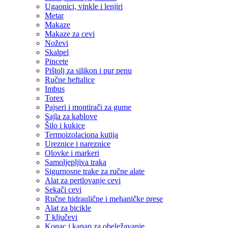
Ugaonici, vinkle i lenjiri
Metar
Makaze
Makaze za cevi
Noževi
Skalpel
Pincete
Pištolj za silikon i pur penu
Ručne heftalice
Imbus
Torex
Pajseri i montirači za gume
Sajla za kablove
Šilo i kukice
Termoizolaciona kutija
Ureznice i nareznice
Olovke i markeri
Samoljepljiva traka
Sigurnosne trake za ručne alate
Alat za pertlovanje cevi
Sekači cevi
Ručne hidraulične i mehaničke prese
Alat za bicikle
T ključevi
Konac i kanap za obeležavanje