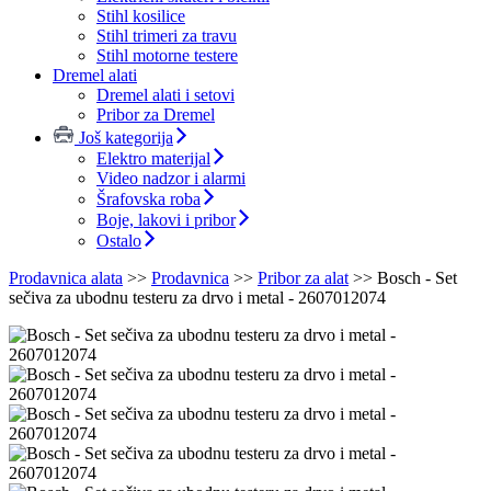
Stihl kosilice
Stihl trimeri za travu
Stihl motorne testere
Dremel alati
Dremel alati i setovi
Pribor za Dremel
Još kategorija
Elektro materijal
Video nadzor i alarmi
Šrafovska roba
Boje, lakovi i pribor
Ostalo
Prodavnica alata
>>
Prodavnica
>>
Pribor za alat
>>
Bosch - Set
sečiva za ubodnu testeru za drvo i metal - 2607012074