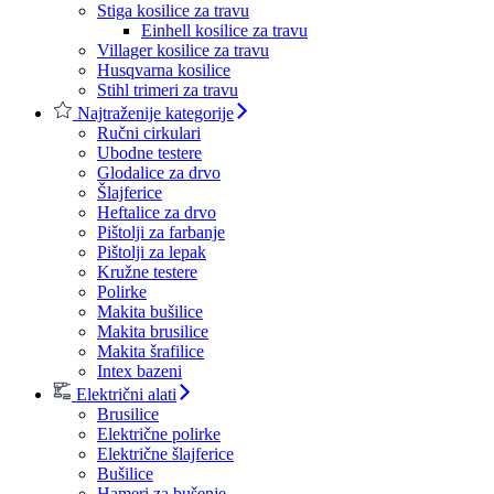
Stiga kosilice za travu
Einhell kosilice za travu
Villager kosilice za travu
Husqvarna kosilice
Stihl trimeri za travu
Najtraženije kategorije
Ručni cirkulari
Ubodne testere
Glodalice za drvo
Šlajferice
Heftalice za drvo
Pištolji za farbanje
Pištolji za lepak
Kružne testere
Polirke
Makita bušilice
Makita brusilice
Makita šrafilice
Intex bazeni
Električni alati
Brusilice
Električne polirke
Električne šlajferice
Bušilice
Hameri za bušenje