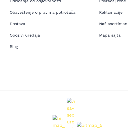
Odricanje od odgovornosti
Povraćaj robe
Obaveštenje o pravima potrošača
Reklamacije
Dostava
Naš asortiman
Opozivi uređaja
Mapa sajta
Blog