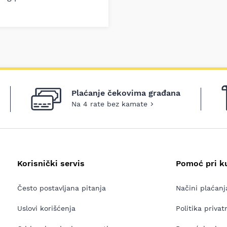
Plaćanje čekovima građana
Na 4 rate bez kamate
Korisnički servis
Pomoć pri k
Često postavljana pitanja
Načini plaćanj
Uslovi korišćenja
Politika privat