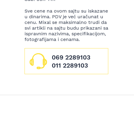
Sve cene na ovom sajtu su iskazane
u dinarima. PDV je već uračunat u
cenu. Mixal se maksimalno trudi da
svi artikli na sajtu budu prikazani sa
ispravnim nazivima, specifikacijom,
fotografijama i cenama.
069 2289103
011 2289103