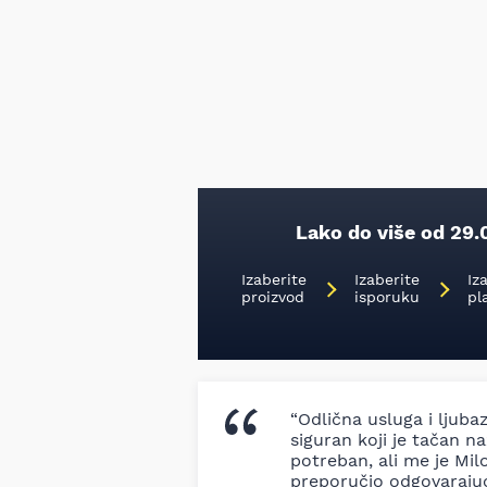
Lako do više od 29.
Izaberite
Izaberite
Iz
proizvod
isporuku
pl
“Odlična usluga i ljuba
siguran koji je tačan naz
potreban, ali me je Milo
preporučio odgovaraju