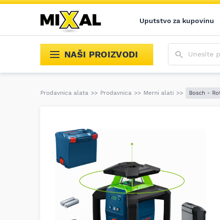
Uputstvo za kupovinu
Unesite poja
NAŠI PROIZVODI
Prodavnica alata
>>
Prodavnica
>>
Merni alati
>>
Bosch - Rot