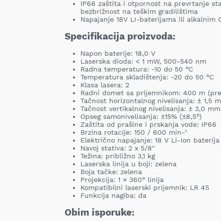
IP66 zaštita i otpornost na prevrtanje sta
bezbrižnost na teškim gradilištima
Napajanje 18V LI-baterijama ili alkalnim 
Specifikacija proizvoda:
Napon baterije: 18,0 V
Laserska dioda: < 1 mW, 500-540 nm
Radna temperatura: -10 do 50 °C
Temperatura skladištenja: -20 do 50 °C
Klasa lasera: 2
Radni domet sa prijemnikom: 400 m (pre
Tačnost horizontalnog nivelisanja: ± 1,5
Tačnost vertikalnog nivelisanja: ± 3,0 m
Opseg samonivelisanja: ±15% (±8,5°)
Zaštita od prašine i prskanja vode: IP66
Brzina rotacije: 150 / 600 min-¹
Električno napajanje: 18 V Li-Ion baterija 
Navoj stativa: 2 x 5/8″
Težina: približno 3,1 kg
Laserska linija u boji: zelena
Boja tačke: zelena
Projekcija: 1 × 360° linija
Kompatibilni laserski prijemnik: LR 45
Funkcija nagiba: da
Obim isporuke: