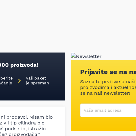
000 proizvoda!
Prijavite se na n
aberite
Vaš paket
Saznajte prvi sve o naš
aćanje
je spreman
proizvodima i aktuelnost
se na naš newsletter!
Korisničko ime
Vaša email adresa
zni prodavci. Nisam bio
iv i tip cilindra bio
š podsetio, istražio i
ćeg proizvođača.”