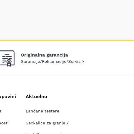
Originalna garancija
Garancije/Reklamacije/Servis
upovini
Aktuelno
a
Lančane testere
nosti
Seckalice za granje /