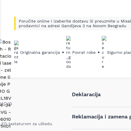
Poručite online i izaberite dostavu ili preuzmite u Mixal
prodavnici na adresi Gandijeva 3 na Novom Beogradu
ledeći
Originalna garancija
Povrat robe
Sigurno pla
Deklaracija
-34CVG
Tip i model:
Reklamacija i zamena 
m LED tastaturom za uštedu