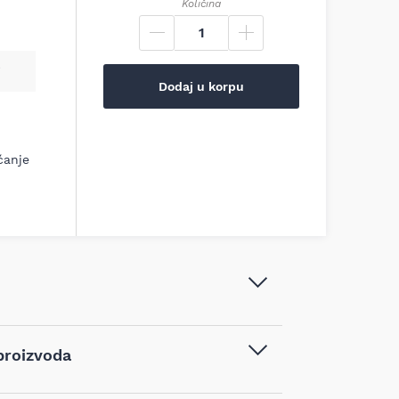
Količina
Dodaj u korpu
ćanje
Bosch - Rotacioni laser - zelene
proizvoda
linije PRO GRL18V-4-34CVG -
0601061H01