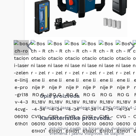
Prethodni
S
Opis proizvoda
Rotacioni laser – zelene linije PRO GRL18V-4
Karakteristike proizvoda:
Intuitivni nagib za biranje sa dvobojno
vremena i jasnu vidljivost sa daljine