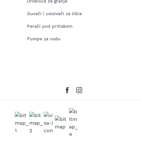
Drobilice za granje
Duvači i usisivači za lišće
Perači pod pritiskom
Pumpe za vodu