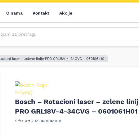
O nama
Kontakt
Akcije
m za pretragu
Saznajte prvi sve o našim akcijama, novim proizvodima i aktuelnostima iz sveta alata. Prijavite se na naš newsletter!
Prijavite se na naš newsletter!
acioni laser - zelene linije PRO GRL18V-4-34CVG - 0601061H01
Bosch – Rotacioni laser – zelene lini
PRO GRL18V-4-34CVG – 0601061H01
Šifra artikla:
0601061H01