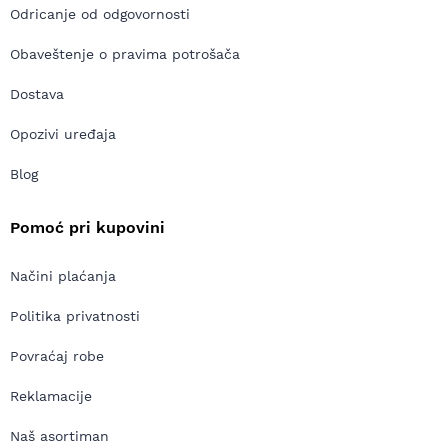
Odricanje od odgovornosti
Obaveštenje o pravima potrošača
Dostava
Opozivi uređaja
Blog
Pomoć pri kupovini
Načini plaćanja
Politika privatnosti
Povraćaj robe
Reklamacije
Naš asortiman