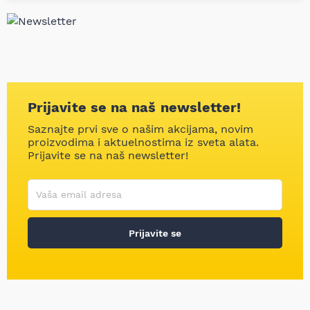
Prijavite se na naš newsletter!
Saznajte prvi sve o našim akcijama, novim
proizvodima i aktuelnostima iz sveta alata.
Prijavite se na naš newsletter!
Korisničko ime
Vaša email adresa
Prijavite se