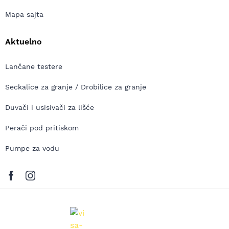
Mapa sajta
Aktuelno
Lančane testere
Seckalice za granje / Drobilice za granje
Duvači i usisivači za lišće
Perači pod pritiskom
Pumpe za vodu