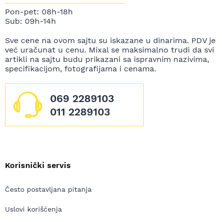
Pon-pet: 08h-18h
Sub: 09h-14h
Sve cene na ovom sajtu su iskazane u dinarima. PDV je
već uračunat u cenu. Mixal se maksimalno trudi da svi
artikli na sajtu budu prikazani sa ispravnim nazivima,
specifikacijom, fotografijama i cenama.
069 2289103
011 2289103
Korisnički servis
Često postavljana pitanja
Uslovi korišćenja