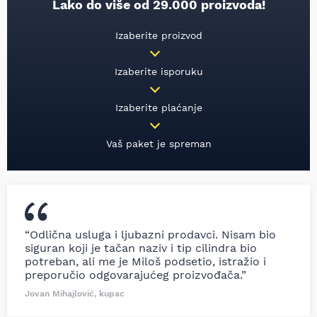
Lako do više od 29.000 proizvoda!
Izaberite proizvod
Izaberite isporuku
Izaberite plaćanje
Vaš paket je spreman
“Odlična usluga i ljubazni prodavci. Nisam bio
siguran koji je tačan naziv i tip cilindra bio
potreban, ali me je Miloš podsetio, istražio i
preporučio odgovarajućeg proizvođača.”
Jovan Mihajlović, kupac