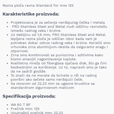
Rezna ploča ravna Standard for Inox 125
Karakteristike proizvoda:
Projektovana je za sečenje nerđajućeg čelika i metala
PRO Stainless Steel and Metal nudi odličnu ravnotežu
između radnog veka i brzine.
Uz debljinu od 1,6 mm, PRO Stainless Steel and Metal
lepljena rezna ploča je odličan izbor kada vam je
potreban dobar odnos radnog veka i brzine. Koristili smo
vrhunska zrna aluminijum-oksida da osiguramo snagu i
otpornost.
Zrna smo kombinovali sa puniocima i aditivima kako
bismo smanjili nagomilavanje toplote.
Kvalitetna mreža od fiberglasa ojačava disk, što ga čini
bezbednijim za korišćenje. Uz to, napravili smo je tako
da ne sadrži gvožđe.
To znači da ne morate da brinete o rđi na radnoj
površini ako sečete samo nerđajući čelik.
Sa otvorom od 22,23 mm za ugaone brusilice sa
standardnom sigurnosnom maticom
Specifikacija proizvoda:
WA 60 T BF
Prečnik mm: 125
Unutrašnji prečnik mm: 22,23