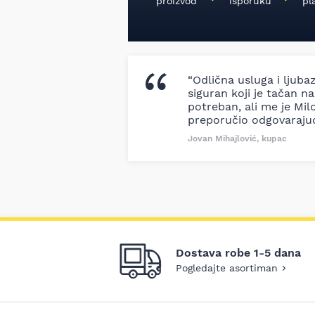
proizvod
isporuku
pl
“Odlična usluga i ljuba
siguran koji je tačan naz
potreban, ali me je Milo
preporučio odgovaraju
Jovan Mihajlović, kupac
Dostava robe 1-5 dana
Pogledajte asortiman