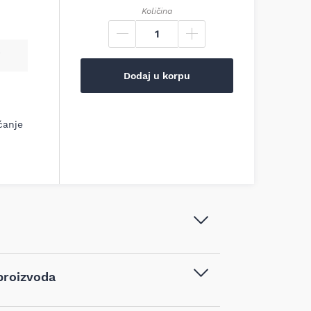
Količina
Dodaj u korpu
ćanje
Bosch - Rezna ploča ispupčena
proizvoda
Expert for Metal 180 - 2608600316
Pribor za alat
,
Pribor za brusilice
,