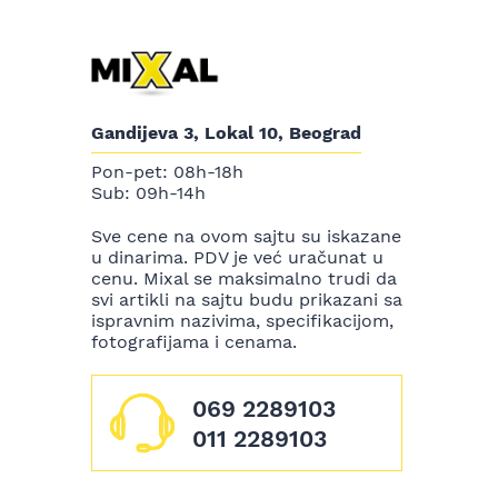
Gandijeva 3, Lokal 10, Beograd
Pon-pet: 08h-18h
Sub: 09h-14h
Sve cene na ovom sajtu su iskazane
u dinarima. PDV je već uračunat u
cenu. Mixal se maksimalno trudi da
svi artikli na sajtu budu prikazani sa
ispravnim nazivima, specifikacijom,
fotografijama i cenama.
069 2289103
011 2289103