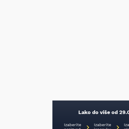
Lako do više od 29.
Izaberite
Izaberite
Iz