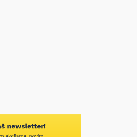
aš newsletter!
im akcijama, novim