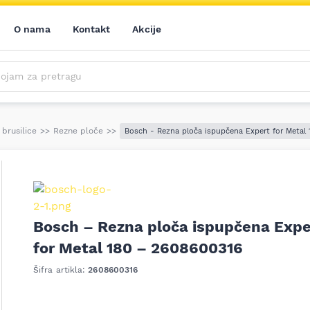
O nama
Kontakt
Akcije
m za pretragu
Saznajte prvi sve o našim akcijama, novim proizvodima i aktuelnostima iz sveta alata. Prijavite se na naš newsletter!
Prijavite se na naš newsletter!
 brusilice
>>
Rezne ploče
>>
Bosch - Rezna ploča ispupčena Expert for Metal
Bosch – Rezna ploča ispupčena Expe
for Metal 180 – 2608600316
Šifra artikla:
2608600316