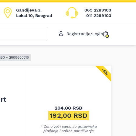
Gandijeva 3,
069 2289103
Lokal 10, Beograd
011 2289103
Registracija/Login
 180 - 2608600316
−6%
rt
204,00
RSD
Originalna cena je bila: 204,
192,00
RSD
Trenutna cena je: 192,00 RS
* Cena važi samo za gotovinsko
plaćanje i online poručivanje