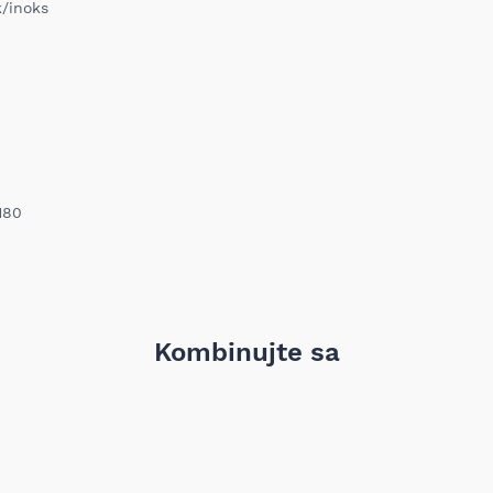
Ukoliko niste zadovoljni proiz
k/inoks
iz bilo kog razloga, u roku o
proizvod. Proizvod koji se vra
Barkod:
nabavljen i mora sadržati sv
garanciju, pakovanje itd). Pro
oštećenja i tragova korišćenj
vrednost robe koja nastane k
nije adekvatan, odnosno prev
ustanovili priroda, karakteris
elektronski obaveštava proda
pomoću Obrasca za odustanak
Troškove transporta pri vrać
180
prijema MIXAL DOO nije obave
detaljnije informacije kliknit
Kombinujte sa