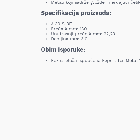
Metali koji sadrže gvožđe | nerđajući čeli
Specifikacija proizvoda:
A 30 S BF
Prečnik mm: 180
Unutrašnji prečnik mm: 22,23
Debljina mm: 3,0
Obim isporuke:
Rezna ploča ispupčena Expert for Metal 