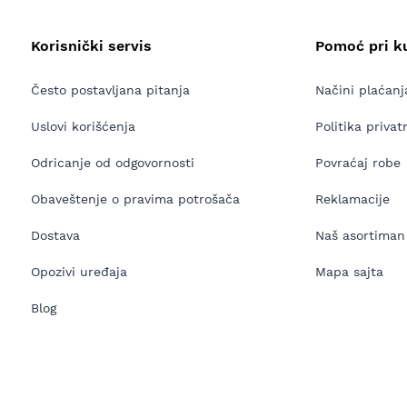
Korisnički servis
Pomoć pri k
Često postavljana pitanja
Načini plaćanj
Uslovi korišćenja
Politika privat
Odricanje od odgovornosti
Povraćaj robe
Obaveštenje o pravima potrošača
Reklamacije
Dostava
Naš asortiman
Opozivi uređaja
Mapa sajta
Blog