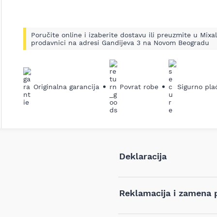
Poručite online i izaberite dostavu ili preuzmite u Mixal
prodavnici na adresi Gandijeva 3 na Novom Beogradu
Originalna garancija
Povrat robe
Sigurno pla
Deklaracija
Tip i model:
Reklamacija i zamena 
Naziv i vrsta robe: