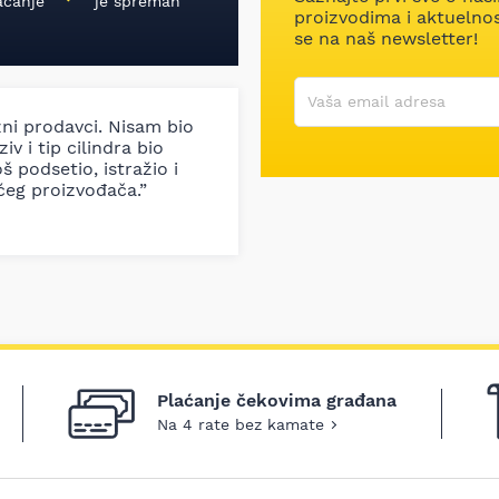
aćanje
je spreman
proizvodima i aktuelnost
se na naš newsletter!
Korisničko ime
Vaša email adresa
zni prodavci. Nisam bio
iv i tip cilindra bio
š podsetio, istražio i
ćeg proizvođača.”
Plaćanje čekovima građana
Na 4 rate bez kamate