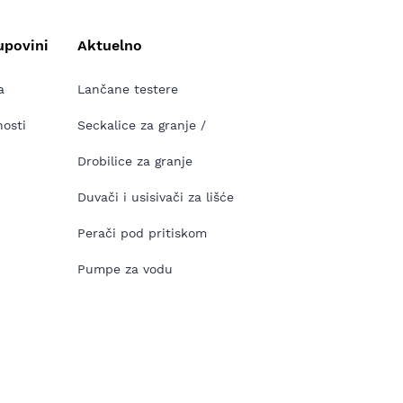
upovini
Aktuelno
a
Lančane testere
nosti
Seckalice za granje /
Drobilice za granje
Duvači i usisivači za lišće
Perači pod pritiskom
Pumpe za vodu