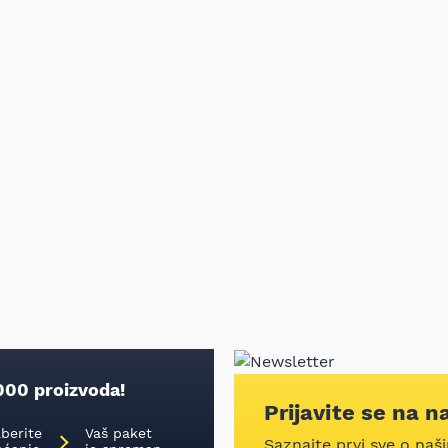
000 proizvoda!
Prijavite se na n
aberite
Vaš paket
Saznajte prvi sve o naš