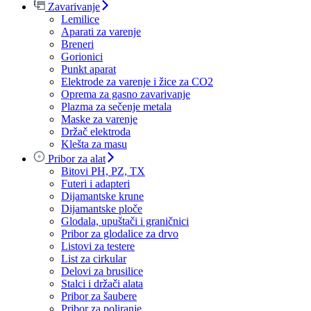
Zavarivanje
Lemilice
Aparati za varenje
Breneri
Gorionici
Punkt aparat
Elektrode za varenje i žice za CO2
Oprema za gasno zavarivanje
Plazma za sečenje metala
Maske za varenje
Držač elektroda
Klešta za masu
Pribor za alat
Bitovi PH, PZ, TX
Futeri i adapteri
Dijamantske krune
Dijamantske ploče
Glodala, upuštači i graničnici
Pribor za glodalice za drvo
Listovi za testere
List za cirkular
Delovi za brusilice
Stalci i držači alata
Pribor za šaubere
Pribor za poliranje