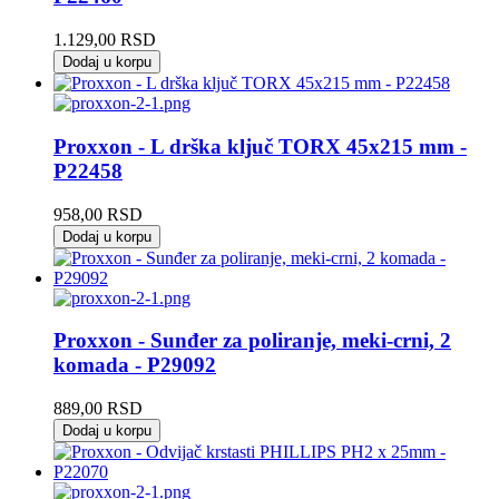
1.129,00
RSD
Dodaj u korpu
Proxxon - L drška ključ TORX 45x215 mm -
P22458
958,00
RSD
Dodaj u korpu
Proxxon - Sunđer za poliranje, meki-crni, 2
komada - P29092
889,00
RSD
Dodaj u korpu