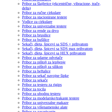
Pribor za šlajferice (ekcentrične, vibracione, trače,
delta)
Pribor za ručne cirkulare
Pribor za stacionirane testere
Vođice za cirkulare
Pribor za univerzalne testere
Pribor za rende za drvo
Pribor za brusilice
Pribor za bušilice
Sekači, dleta, špicevi sa SDS + prihvatom
Sekači, dleta, špicevi sa SDS max prihvatom
Sekači, dleta, špicevi sa HEX prihvatom
Pribor za udarne odvrtače
Pribor za pištolj za lepljenje
Pribor za pištolj za silikon
Pribor za heftalice
Pribor za sekač navojne šipke
Pribor za sekače
Pribor za testeru za rigips
Pribor za tocila
Pribor za ubodnu testeru
Pribor za modelarske/trakaste testere
Pribor za univerzalne makaze
Pribor za višenamenske alate
Pribor za zavarivanje