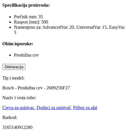
Specifikacija proizvoda:
Prečnik mm: 35
Raspon [mm]: 500
Namenjeno za: AdvancedVac 20, UniversalVac 15, EasyVac
3
Obim isporuke:
Produžna cev
Deklaracija
Tip i model:
Bosch - Produžna cev - 2609256F27
Naziv i vrsta robe:
Creva za usisivac
,
Dodaci za usisivač
,
Pribor za alat
Barkod:
3165140912280