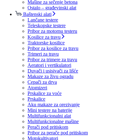
Mašine za sečenje betona
Ostalo – građevinski alat
Baštenski alati
Lančane testere
Teleskopske testere
Pribor za motornu testeru
Kosilice za travu
Traktorske kosilice
Pribor za kosilice za travu
Trimeri za travu
Pribor za trimere za travu
Aeratori i vertikulatori
Duvači i usisivači za lišće
Makaze za živu ogradu
Cepači za drva
Atomizeri
Prskalice za voće
Prskalice
Aku makaze za orezivanje
Mini testere na baterije
Multifunkcionalni alat
Multifunkcionalne mašine
Perači pod pritiskom
Pribor za perače pod pritiskom
Motokultivatori