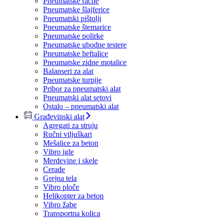
Pneumatske račne
Pneumatske šlajferice
Pneumatski pištolji
Pneumatske štemarice
Pneumatske polirke
Pneumatske ubodne testere
Pneumatske heftalice
Pneumatske zidne motalice
Balanseri za alat
Pneumatske turpije
Pribor za pneumatski alat
Pneumatski alat setovi
Ostalo – pneumatski alat
Građevinski alat
Agregati za struju
Ručni viljuškari
Mešalice za beton
Vibro igle
Merdevine i skele
Cerade
Grejna tela
Vibro ploče
Helikopter za beton
Vibro žabe
Transportna kolica