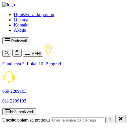
Uputstvo za kupovinu
O nama
Kontakt
Akcije
Proizvodi
MENI
Gandijeva 3, Lokal 10, Beograd
069 2289103
011 2289103
Naši proizvodi
Unesite pojam za pretragu