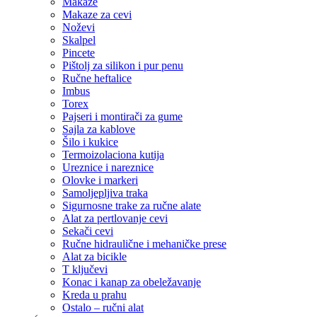
Makaze
Makaze za cevi
Noževi
Skalpel
Pincete
Pištolj za silikon i pur penu
Ručne heftalice
Imbus
Torex
Pajseri i montirači za gume
Sajla za kablove
Šilo i kukice
Termoizolaciona kutija
Ureznice i nareznice
Olovke i markeri
Samoljepljiva traka
Sigurnosne trake za ručne alate
Alat za pertlovanje cevi
Sekači cevi
Ručne hidraulične i mehaničke prese
Alat za bicikle
T ključevi
Konac i kanap za obeležavanje
Kreda u prahu
Ostalo – ručni alat