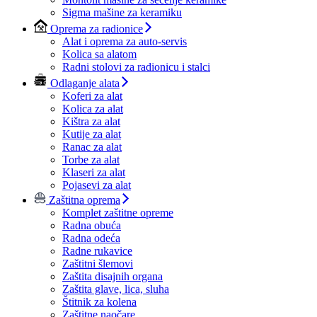
Sigma mašine za keramiku
Oprema za radionice
Alat i oprema za auto-servis
Kolica sa alatom
Radni stolovi za radionicu i stalci
Odlaganje alata
Koferi za alat
Kolica za alat
Kištra za alat
Kutije za alat
Ranac za alat
Torbe za alat
Klaseri za alat
Pojasevi za alat
Zaštitna oprema
Komplet zaštitne opreme
Radna obuća
Radna odeća
Radne rukavice
Zaštitni šlemovi
Zaštita disajnih organa
Zaštita glave, lica, sluha
Štitnik za kolena
Zaštitne naočare