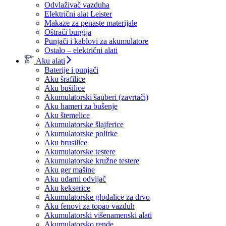
Odvlaživač vazduha
Električni alat Leister
Makaze za penaste materijale
Oštrači burgija
Punjači i kablovi za akumulatore
Ostalo – električni alati
Aku alati
Baterije i punjači
Aku šrafilice
Aku bušilice
Akumulatorski šauberi (zavrtači)
Aku hameri za bušenje
Aku štemelice
Akumulatorske šlajferice
Akumulatorske polirke
Aku brusilice
Akumulatorske testere
Akumulatorske kružne testere
Aku ger mašine
Aku udarni odvijač
Aku kekserice
Akumulatorske glodalice za drvo
Aku fenovi za topao vazduh
Akumulatorski višenamenski alati
Akumulatorsko rende