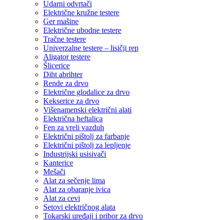
Udarni odvrtači
Električne kružne testere
Ger mašine
Električne ubodne testere
Tračne testere
Univerzalne testere – lisičji rep
Aligator testere
Šlicerice
Diht abrihter
Rende za drvo
Električne glodalice za drvo
Kekserice za drvo
Višenamenski električni alati
Električna heftalica
Fen za vreli vazduh
Električni pištolj za farbanje
Električni pištolj za lepljenje
Industrijski usisivači
Kanterice
Mešači
Alat za sečenje lima
Alat za obaranje ivica
Alat za cevi
Setovi električnog alata
Tokarski uređaji i pribor za drvo