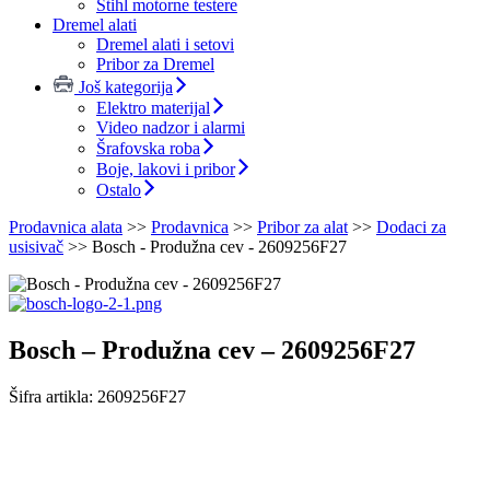
Stihl motorne testere
Dremel alati
Dremel alati i setovi
Pribor za Dremel
Još kategorija
Elektro materijal
Video nadzor i alarmi
Šrafovska roba
Boje, lakovi i pribor
Ostalo
Prodavnica alata
>>
Prodavnica
>>
Pribor za alat
>>
Dodaci za
usisivač
>>
Bosch - Produžna cev - 2609256F27
Bosch – Produžna cev – 2609256F27
Šifra artikla:
2609256F27