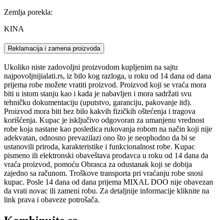
Zemlja porekla:
KINA
Reklamacija i zamena proizvoda
Ukoliko niste zadovoljni proizvodom kupljenim na sajtu
najpovoljnijialati.rs, iz bilo kog razloga, u roku od 14 dana od dana
prijema robe možete vratiti proizvod. Proizvod koji se vraća mora
biti u istom stanju kao i kada je nabavljen i mora sadržati svu
tehničku dokumentaciju (uputstvo, garanciju, pakovanje itd).
Proizvod mora biti bez bilo kakvih fizičkih oštećenja i tragova
korišćenja. Kupac je isključivo odgovoran za umanjenu vrednost
robe koja nastane kao posledica rukovanja robom na način koji nije
adekvatan, odnosno prevazilazi ono što je neophodno da bi se
ustanovili priroda, karakteristike i funkcionalnost robe. Kupac
pismeno ili elektronski obaveštava prodavca u roku od 14 dana da
vraća proizvod, pomoću Obrasca za odustanak koji se dobija
zajedno sa računom. Troškove transporta pri vraćanju robe snosi
kupac. Posle 14 dana od dana prijema MIXAL DOO nije obavezan
da vrati novac ili zameni robu. Za detaljnije informacije kliknite na
link prava i obaveze potrošača.