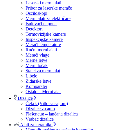
Laserski merni alati
Pribor za laserske merače
Osciloskopi
Merni alati za električare
Ispitivači napona
Detektori
Termovizijske kamere
Inspekcijske kamere
Merači temperature
Ručni merni alati
Merači vlage
Merne letve
Merni točak
Stalci za merni alat
Libele
Zidarske letve
Komparater
Ostalo – Merni alat
Dizalice
Čekrk (Vitlo sa sajlom)
Dizalice za auto
Flašencug – lančana dizalica
Vrabac dizalice
Alati za keramiku
Montolit mašine za sečenje keramike