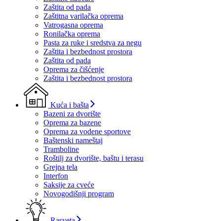
Zaštita od pada
Zaštitna varilačka oprema
Vatrogasna oprema
Ronilačka oprema
Pasta za ruke i sredstva za negu
Zaštita i bezbednost prostora
Zaštita od pada
Oprema za čišćenje
Zaštita i bezbednost prostora
Kuća i bašta
Bazeni za dvorište
Oprema za bazene
Oprema za vodene sportove
Baštenski nameštaj
Tramboline
Roštilj za dvorište, baštu i terasu
Grejna tela
Interfon
Saksije za cveće
Novogodišnji program
Rasveta