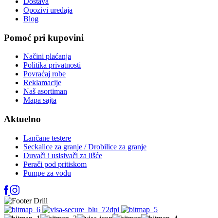
Dostava
Opozivi uređaja
Blog
Pomoć pri kupovini
Načini plaćanja
Politika privatnosti
Povraćaj robe
Reklamacije
Naš asortiman
Mapa sajta
Aktuelno
Lančane testere
Seckalice za granje / Drobilice za granje
Duvači i usisivači za lišće
Perači pod pritiskom
Pumpe za vodu