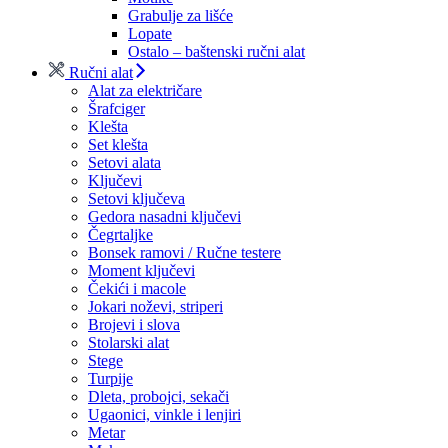
Grabulje za lišće
Lopate
Ostalo – baštenski ručni alat
Ručni alat
Alat za električare
Šrafciger
Klešta
Set klešta
Setovi alata
Ključevi
Setovi ključeva
Gedora nasadni ključevi
Čegrtaljke
Bonsek ramovi / Ručne testere
Moment ključevi
Čekići i macole
Jokari noževi, striperi
Brojevi i slova
Stolarski alat
Stege
Turpije
Dleta, probojci, sekači
Ugaonici, vinkle i lenjiri
Metar