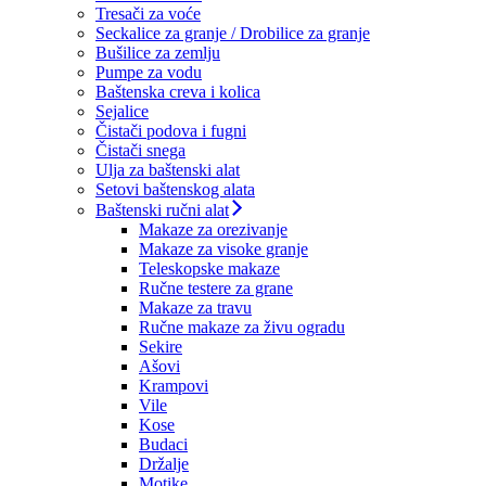
Tresači za voće
Seckalice za granje / Drobilice za granje
Bušilice za zemlju
Pumpe za vodu
Baštenska creva i kolica
Sejalice
Čistači podova i fugni
Čistači snega
Ulja za baštenski alat
Setovi baštenskog alata
Baštenski ručni alat
Makaze za orezivanje
Makaze za visoke granje
Teleskopske makaze
Ručne testere za grane
Makaze za travu
Ručne makaze za živu ogradu
Sekire
Ašovi
Krampovi
Vile
Kose
Budaci
Držalje
Motike