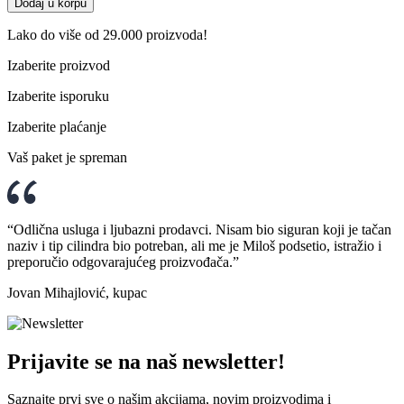
Dodaj u korpu
Lako do više od 29.000 proizvoda!
Izaberite proizvod
Izaberite isporuku
Izaberite plaćanje
Vaš paket je spreman
“Odlična usluga i ljubazni prodavci. Nisam bio siguran koji je tačan
naziv i tip cilindra bio potreban, ali me je Miloš podsetio, istražio i
preporučio odgovarajućeg proizvođača.”
Jovan Mihajlović, kupac
Prijavite se na naš newsletter!
Saznajte prvi sve o našim akcijama, novim proizvodima i