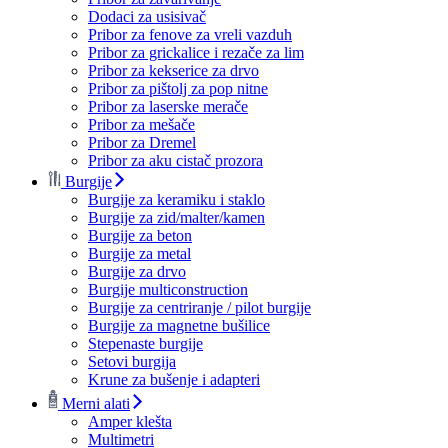
Dodaci za usisivač
Pribor za fenove za vreli vazduh
Pribor za grickalice i rezače za lim
Pribor za kekserice za drvo
Pribor za pištolj za pop nitne
Pribor za laserske merače
Pribor za mešače
Pribor za Dremel
Pribor za aku cistač prozora
Burgije
Burgije za keramiku i staklo
Burgije za zid/malter/kamen
Burgije za beton
Burgije za metal
Burgije za drvo
Burgije multiconstruction
Burgije za centriranje / pilot burgije
Burgije za magnetne bušilice
Stepenaste burgije
Setovi burgija
Krune za bušenje i adapteri
Merni alati
Amper klešta
Multimetri