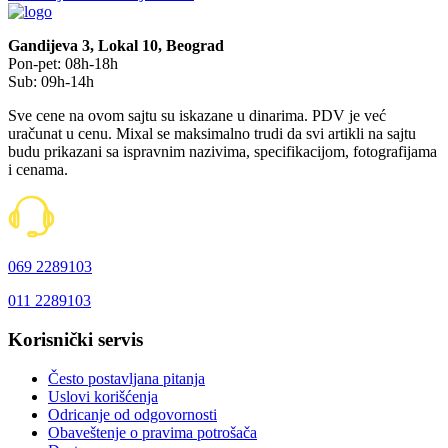
Gandijeva 3, Lokal 10, Beograd
Pon-pet: 08h-18h
Sub: 09h-14h
Sve cene na ovom sajtu su iskazane u dinarima. PDV je već
uračunat u cenu. Mixal se maksimalno trudi da svi artikli na sajtu
budu prikazani sa ispravnim nazivima, specifikacijom, fotografijama
i cenama.
069 2289103
011 2289103
Korisnički servis
Često postavljana pitanja
Uslovi korišćenja
Odricanje od odgovornosti
Obaveštenje o pravima potrošača