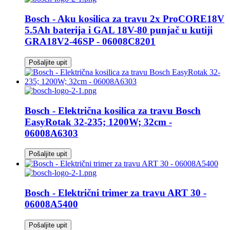
Bosch - Aku kosilica za travu 2x ProCORE18V
5.5Ah baterija i GAL 18V-80 punjač u kutiji
GRA18V2-46SP - 06008C8201
Pošaljite upit
Bosch - Električna kosilica za travu Bosch
EasyRotak 32-235; 1200W; 32cm -
06008A6303
Pošaljite upit
Bosch - Električni trimer za travu ART 30 -
06008A5400
Pošaljite upit