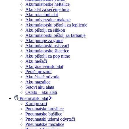
Akumulatorske heftalice
Aku alat za sećenje lima
Aku rotacioni alat
Aku univerzalne makaze
Akumulatorski pištolji za lepljenje
Aku pištolji za silikon
Akumulatorski pištolj za farbanje
Aku pumpe za gume
Akumulatorski usisivači
Akumulatorske šlicerice
Aku pištolji za pop nitne
Aku mešači
Aku građevinski alat
Perači prozora
Aku čistač odvoda
Aku mazalice
Setovi aku alata
Ostalo – aku alati
Pneumatski alat
Kompresori
Pneumatske brusilice
Pneumatske bušilice
Pneumatski udarni odvrtači
Pneumatske mazalice