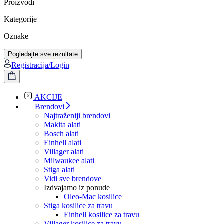
Proizvodi
Kategorije
Oznake
Pogledajte sve rezultate
Registracija/Login
AKCIJE
Brendovi
Najtraženiji brendovi
Makita alati
Bosch alati
Einhell alati
Villager alati
Milwaukee alati
Stiga alati
Vidi sve brendove
Izdvajamo iz ponude
Oleo-Mac kosilice
Stiga kosilice za travu
Einhell kosilice za travu
Villager kosilice za travu