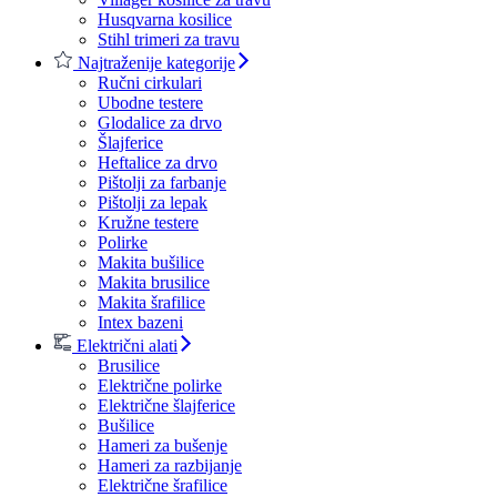
Husqvarna kosilice
Stihl trimeri za travu
Najtraženije kategorije
Ručni cirkulari
Ubodne testere
Glodalice za drvo
Šlajferice
Heftalice za drvo
Pištolji za farbanje
Pištolji za lepak
Kružne testere
Polirke
Makita bušilice
Makita brusilice
Makita šrafilice
Intex bazeni
Električni alati
Brusilice
Električne polirke
Električne šlajferice
Bušilice
Hameri za bušenje
Hameri za razbijanje
Električne šrafilice