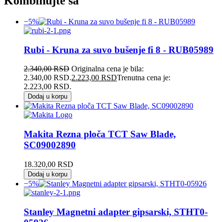
Kombinujte sa
−5%
Rubi - Kruna za suvo bušenje fi 8 - RUB05989
2.340,00
RSD
Originalna cena je bila:
2.340,00 RSD.
2.223,00
RSD
Trenutna cena je:
2.223,00 RSD.
Dodaj u korpu
Makita Rezna ploča TCT Saw Blade,
SC09002890
18.320,00
RSD
Dodaj u korpu
−5%
Stanley Magnetni adapter gipsarski, STHT0-