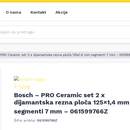
O nama
Kontakt
Akcije
m za pretragu
Saznajte prvi sve o našim akcijama, novim proizvodima i aktuelnostima iz sveta alata. Prijavite se na naš newsletter!
Prijavite se na naš newsletter!
 PRO Ceramic set 2 x dijamantska rezna ploča 125x1,4 mm segmenti 7 mm - 06159
Bosch – PRO Ceramic set 2 x
dijamantska rezna ploča 125×1,4 mm
ledeći
segmenti 7 mm – 061599766Z
Šifra artikla:
061599766Z