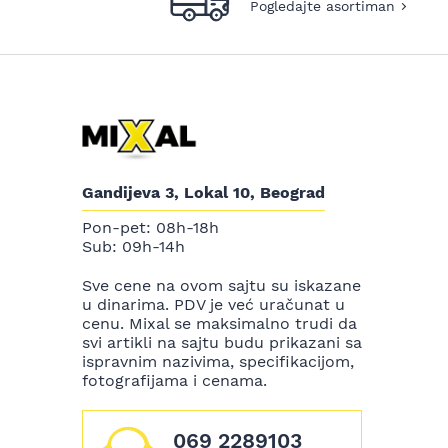
Pogledajte asortiman
Gandijeva 3, Lokal 10, Beograd
Pon-pet: 08h-18h
Sub: 09h-14h
Sve cene na ovom sajtu su iskazane
u dinarima. PDV je već uračunat u
cenu. Mixal se maksimalno trudi da
svi artikli na sajtu budu prikazani sa
ispravnim nazivima, specifikacijom,
fotografijama i cenama.
069 2289103