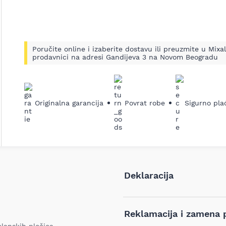
Poručite online i izaberite dostavu ili preuzmite u Mixal
prodavnici na adresi Gandijeva 3 na Novom Beogradu
Originalna garancija
Povrat robe
Sigurno pla
Deklaracija
Tip i model:
Reklamacija i zamena 