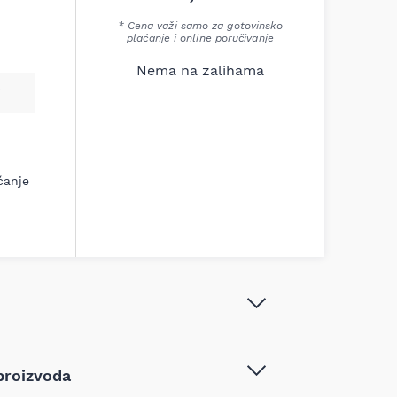
* Cena važi samo za gotovinsko
plaćanje i online poručivanje
Nema na zalihama
ćanje
Bosch - PRO Ceramic set 2 x
proizvoda
dijamantska rezna ploča 125x1,4 mm
segmenti 7 mm - 061599766Z