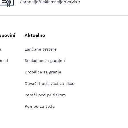
Garancije/Reklamacije/Servis
upovini
Aktuelno
a
Lančane testere
nosti
Seckalice za granje /
Drobilice za granje
Duvači i usisivači za lišće
Perači pod pritiskom
Pumpe za vodu