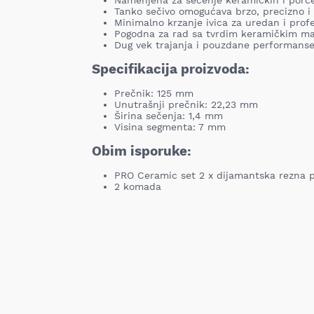
Namenjena za sečenje keramičkih i porce
Tanko sečivo omogućava brzo, precizno i 
Minimalno krzanje ivica za uredan i profe
Pogodna za rad sa tvrdim keramičkim mat
Dug vek trajanja i pouzdane performanse 
Specifikacija proizvoda:
Prečnik: 125 mm
Unutrašnji prečnik: 22,23 mm
Širina sečenja: 1,4 mm
Visina segmenta: 7 mm
Obim isporuke:
PRO Ceramic set 2 x dijamantska rezna 
2 komada