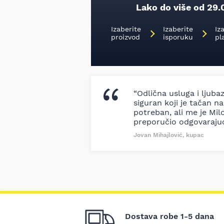
Lako do više od 29.
Izaberite
Izaberite
Iz
proizvod
isporuku
pl
“Odlična usluga i ljuba
siguran koji je tačan naz
potreban, ali me je Milo
preporučio odgovaraju
Jovan Mihajlović, kupac
Dostava robe 1-5 dana