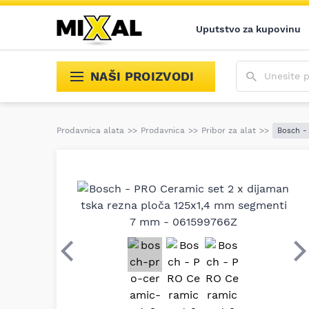
Uputstvo za kupovinu
Unesite poja
NAŠI PROIZVODI
Prodavnica alata
>>
Prodavnica
>>
Pribor za alat
>>
Bosch -
Prethodni
S