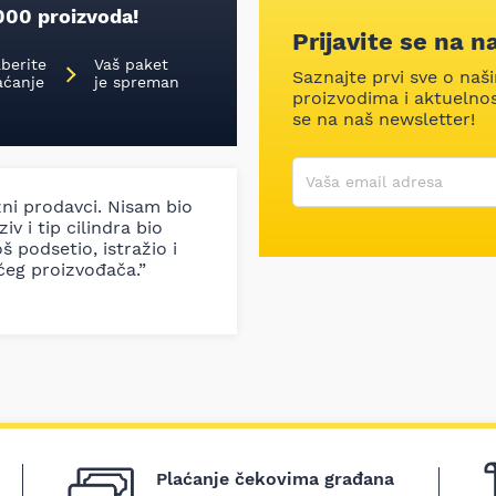
000 proizvoda!
Prijavite se na n
aberite
Vaš paket
Saznajte prvi sve o naš
aćanje
je spreman
proizvodima i aktuelnost
se na naš newsletter!
Korisničko ime
Vaša email adresa
zni prodavci. Nisam bio
iv i tip cilindra bio
š podsetio, istražio i
ćeg proizvođača.”
Plaćanje čekovima građana