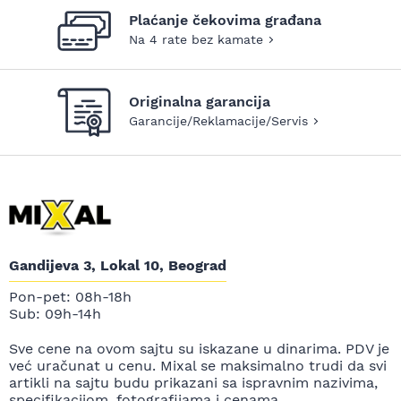
Plaćanje čekovima građana
Na 4 rate bez kamate
Originalna garancija
Garancije/Reklamacije/Servis
Gandijeva 3, Lokal 10, Beograd
Pon-pet: 08h-18h
Sub: 09h-14h
Sve cene na ovom sajtu su iskazane u dinarima. PDV je
već uračunat u cenu. Mixal se maksimalno trudi da svi
artikli na sajtu budu prikazani sa ispravnim nazivima,
specifikacijom, fotografijama i cenama.