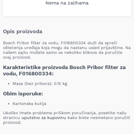
Nema na zalihama
Opis proizvoda
Bosch Pribor filter za vodu, F016800334 služi da spreči
oštećenja uređaja koja mogu da nastanu usled prljavštine. Na
našem sajtu možete samo sa nekoliko klikova da poručite
ovaj proizvod.
Karakteristike proizvoda Bosch Pribor filter za
vodu, F016800334:
Masa (bez pribora): 0.15 kg
Obim isporuke:
Kartonska kutija
Ukoliko imate problema prilikom poručivanja, posetite našu
stranicu
uputstvo za kupovinu
kako biste nesmetano poručili
proizvod.