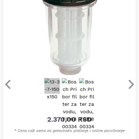
Prethodni
Sle
2.370,00
RSD
* Cena važi samo za gotovinsko plaćanje i online poručivanje