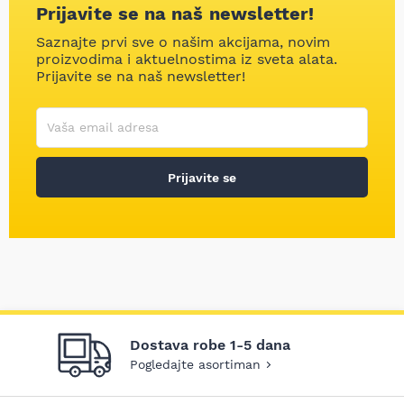
Prijavite se na naš newsletter!
Saznajte prvi sve o našim akcijama, novim
proizvodima i aktuelnostima iz sveta alata.
Prijavite se na naš newsletter!
Korisničko ime
Vaša email adresa
Prijavite se
Dostava robe 1-5 dana
Pogledajte asortiman