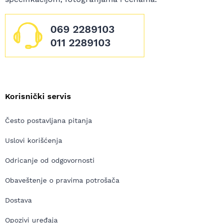
069 2289103
011 2289103
Korisnički servis
Često postavljana pitanja
Uslovi korišćenja
Odricanje od odgovornosti
Obaveštenje o pravima potrošača
Dostava
Opozivi uređaja