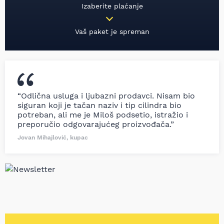
Izaberite plaćanje
Vaš paket je spreman
“Odlična usluga i ljubazni prodavci. Nisam bio
siguran koji je tačan naziv i tip cilindra bio
potreban, ali me je Miloš podsetio, istražio i
preporučio odgovarajućeg proizvođača.”
Jovan Mihajlović, kupac