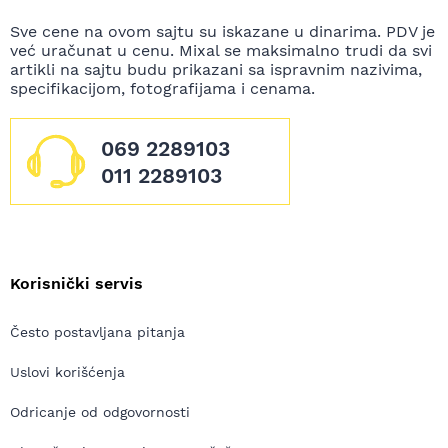
Sve cene na ovom sajtu su iskazane u dinarima. PDV je
već uračunat u cenu. Mixal se maksimalno trudi da svi
artikli na sajtu budu prikazani sa ispravnim nazivima,
specifikacijom, fotografijama i cenama.
069 2289103
011 2289103
Korisnički servis
Često postavljana pitanja
Uslovi korišćenja
Odricanje od odgovornosti