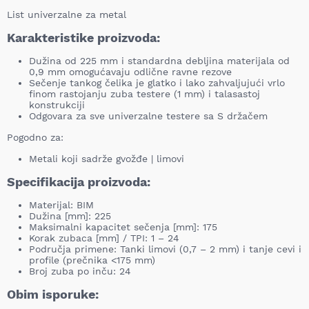
List univerzalne za metal
Karakteristike proizvoda:
Dužina od 225 mm i standardna debljina materijala od
0,9 mm omogućavaju odlične ravne rezove
Sečenje tankog čelika je glatko i lako zahvaljujući vrlo
finom rastojanju zuba testere (1 mm) i talasastoj
konstrukciji
Odgovara za sve univerzalne testere sa S držačem
Pogodno za:
Metali koji sadrže gvožđe | limovi
Specifikacija proizvoda:
Materijal: BIM
Dužina [mm]: 225
Maksimalni kapacitet sečenja [mm]: 175
Korak zubaca [mm] / TPI: 1 – 24
Područja primene: Tanki limovi (0,7 – 2 mm) i tanje cevi i
profile (prečnika <175 mm)
Broj zuba po inču: 24
Obim isporuke: