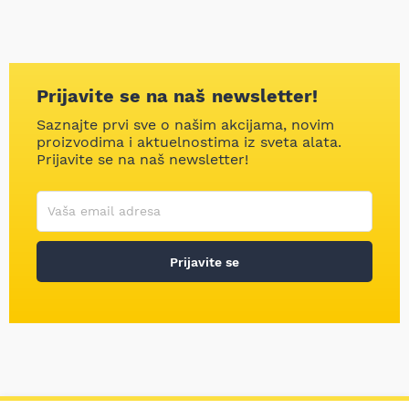
Prijavite se na naš newsletter!
Saznajte prvi sve o našim akcijama, novim
proizvodima i aktuelnostima iz sveta alata.
Prijavite se na naš newsletter!
Korisničko ime
Vaša email adresa
Prijavite se