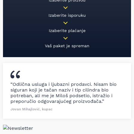
Izaberite proizvod
Izaberite isporuku
Izaberite plaćanje
Vaš paket je spreman
“Odlična usluga i ljubazni prodavci. Nisam bio
siguran koji je tačan naziv i tip cilindra bio
potreban, ali me je Miloš podsetio, istražio i
preporučio odgovarajućeg proizvođača.”
Jovan Mihajlović, kupac