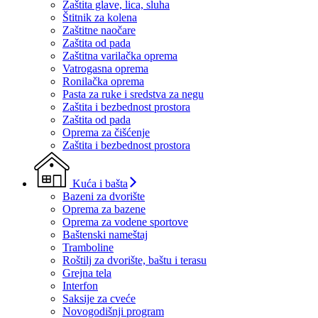
Zaštita glave, lica, sluha
Štitnik za kolena
Zaštitne naočare
Zaštita od pada
Zaštitna varilačka oprema
Vatrogasna oprema
Ronilačka oprema
Pasta za ruke i sredstva za negu
Zaštita i bezbednost prostora
Zaštita od pada
Oprema za čišćenje
Zaštita i bezbednost prostora
Kuća i bašta
Bazeni za dvorište
Oprema za bazene
Oprema za vodene sportove
Baštenski nameštaj
Tramboline
Roštilj za dvorište, baštu i terasu
Grejna tela
Interfon
Saksije za cveće
Novogodišnji program