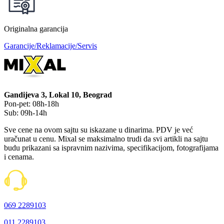
Originalna garancija
Garancije/Reklamacije/Servis
Gandijeva 3, Lokal 10, Beograd
Pon-pet: 08h-18h
Sub: 09h-14h
Sve cene na ovom sajtu su iskazane u dinarima. PDV je već
uračunat u cenu. Mixal se maksimalno trudi da svi artikli na sajtu
budu prikazani sa ispravnim nazivima, specifikacijom, fotografijama
i cenama.
069 2289103
011 2289103