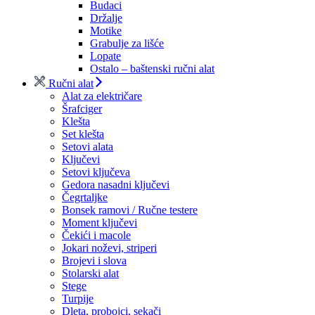
Budaci
Držalje
Motike
Grabulje za lišće
Lopate
Ostalo – baštenski ručni alat
Ručni alat
Alat za električare
Šrafciger
Klešta
Set klešta
Setovi alata
Ključevi
Setovi ključeva
Gedora nasadni ključevi
Čegrtaljke
Bonsek ramovi / Ručne testere
Moment ključevi
Čekići i macole
Jokari noževi, striperi
Brojevi i slova
Stolarski alat
Stege
Turpije
Dleta, probojci, sekači