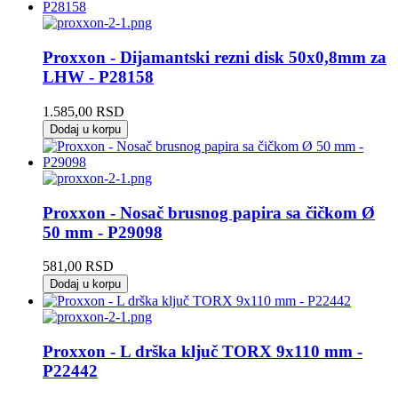
Proxxon - Dijamantski rezni disk 50x0,8mm za
LHW - P28158
1.585,00
RSD
Dodaj u korpu
Proxxon - Nosač brusnog papira sa čičkom Ø
50 mm - P29098
581,00
RSD
Dodaj u korpu
Proxxon - L drška ključ TORX 9x110 mm -
P22442