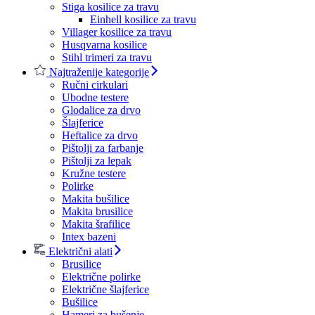
Stiga kosilice za travu
Einhell kosilice za travu
Villager kosilice za travu
Husqvarna kosilice
Stihl trimeri za travu
Najtraženije kategorije
Ručni cirkulari
Ubodne testere
Glodalice za drvo
Šlajferice
Heftalice za drvo
Pištolji za farbanje
Pištolji za lepak
Kružne testere
Polirke
Makita bušilice
Makita brusilice
Makita šrafilice
Intex bazeni
Električni alati
Brusilice
Električne polirke
Električne šlajferice
Bušilice
Hameri za bušenje