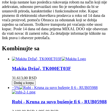
robe koja nastane kao posledica rukovanja robom na način koji nije
adekvatan, odnosno prevazilazi ono što je neophodno da bi se
ustanovili priroda, karakteristike i funkcionalnost robe. Kupac
pismeno ili elektronski obaveštava prodavca u roku od 14 dana da
vraća proizvod, pomoću Obrasca za odustanak koji se dobija
zajedno sa računom. Troškove transporta pri vraćanju robe snosi
kupac. Posle 14 dana od dana prijema MIXAL DOO nije obavezan
da vrati novac ili zameni robu. Za detaljnije informacije kliknite na
link prava i obaveze potrošača.
Kombinujte sa
Makita Držač, TK000ET03F
31.613,00
RSD
Dodaj u korpu
−5%
Rubi - Kruna za suvo bušenje fi 6 - RUB05988