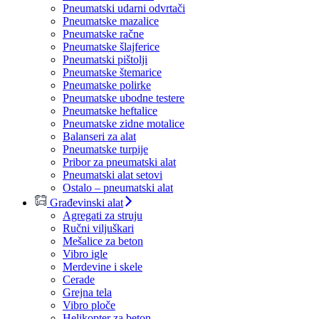
Pneumatski udarni odvrtači
Pneumatske mazalice
Pneumatske račne
Pneumatske šlajferice
Pneumatski pištolji
Pneumatske štemarice
Pneumatske polirke
Pneumatske ubodne testere
Pneumatske heftalice
Pneumatske zidne motalice
Balanseri za alat
Pneumatske turpije
Pribor za pneumatski alat
Pneumatski alat setovi
Ostalo – pneumatski alat
Građevinski alat
Agregati za struju
Ručni viljuškari
Mešalice za beton
Vibro igle
Merdevine i skele
Cerade
Grejna tela
Vibro ploče
Helikopter za beton