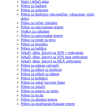
Stalci i držači alata
Pribor za šaubere
Pribor za poliranje
Pribor za šlajferice (ekcentrične, vibracione, trače,
delta)
Pribor za ručne cirkulare
Pribor za stacionirane testere
Vođice za cirkulare
Pribor za univerzalne testere
Pribor za rende za drvo
Pribor za brusilice
Pribor za bušilice
Sekači, dleta, špicevi sa SDS + prihvatom
Sekači, dleta, špicevi sa SDS max prihvatom
Sekači, dleta, špicevi sa HEX prihvatom
Pribor za udarne odvrtače
Pribor za pištolj za lepljenje
Pribor za pištolj za silikon
Pribor za heftalice
Pribor za sekač navojne šipke
Pribor za sekače
Pribor za testeru za rigips
Pribor za tocila
Pribor za ubodnu testeru
Pribor za modelarske/trakaste testere