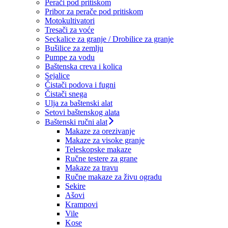
Perači pod pritiskom
Pribor za perače pod pritiskom
Motokultivatori
Tresači za voće
Seckalice za granje / Drobilice za granje
Bušilice za zemlju
Pumpe za vodu
Baštenska creva i kolica
Sejalice
Čistači podova i fugni
Čistači snega
Ulja za baštenski alat
Setovi baštenskog alata
Baštenski ručni alat
Makaze za orezivanje
Makaze za visoke granje
Teleskopske makaze
Ručne testere za grane
Makaze za travu
Ručne makaze za živu ogradu
Sekire
Ašovi
Krampovi
Vile
Kose