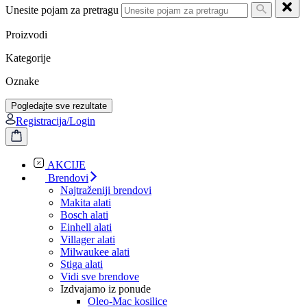
Unesite pojam za pretragu
Proizvodi
Kategorije
Oznake
Pogledajte sve rezultate
Registracija/Login
AKCIJE
Brendovi
Najtraženiji brendovi
Makita alati
Bosch alati
Einhell alati
Villager alati
Milwaukee alati
Stiga alati
Vidi sve brendove
Izdvajamo iz ponude
Oleo-Mac kosilice