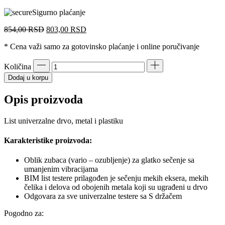
Sigurno plaćanje
Originalna
Trenutna
854,00
RSD
803,00
RSD
cena
cena
* Cena važi samo za gotovinsko plaćanje i online poručivanje
je
je:
bila:
803,00 RSD.
854,00 RSD.
Količina
Dodaj u korpu
Opis proizvoda
List univerzalne drvo, metal i plastiku
Karakteristike proizvoda:
Oblik zubaca (vario – ozubljenje) za glatko sečenje sa
umanjenim vibracijama
BIM list testere prilagođen je sečenju mekih eksera, mekih
čelika i delova od obojenih metala koji su ugrađeni u drvo
Odgovara za sve univerzalne testere sa S držačem
Pogodno za: