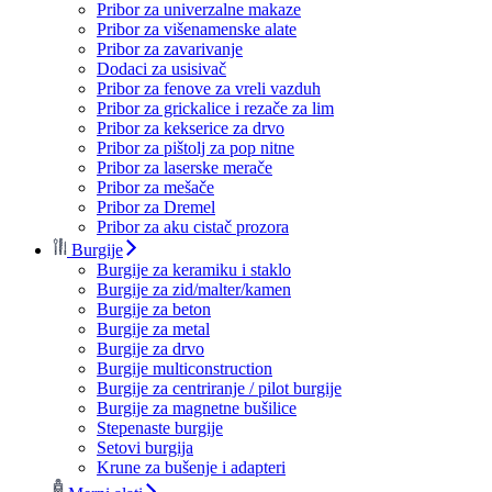
Pribor za univerzalne makaze
Pribor za višenamenske alate
Pribor za zavarivanje
Dodaci za usisivač
Pribor za fenove za vreli vazduh
Pribor za grickalice i rezače za lim
Pribor za kekserice za drvo
Pribor za pištolj za pop nitne
Pribor za laserske merače
Pribor za mešače
Pribor za Dremel
Pribor za aku cistač prozora
Burgije
Burgije za keramiku i staklo
Burgije za zid/malter/kamen
Burgije za beton
Burgije za metal
Burgije za drvo
Burgije multiconstruction
Burgije za centriranje / pilot burgije
Burgije za magnetne bušilice
Stepenaste burgije
Setovi burgija
Krune za bušenje i adapteri