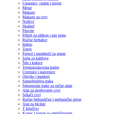
Ugaonici, vinkle i lenjiri
Metar
Makaze
Makaze za cevi
Noževi
Skalpel
Pincete
Pištolj za silikon i pur penu
Ručne heftalice
Imbus
Torex
Pajseri i montirači za gume
Sajla za kablove
Šilo i kukice
Termoizolaciona kutija
Ureznice i nareznice
Olovke i markeri
Samoljepljiva traka
Sigurnosne trake za ručne alate
Alat za pertlovanje cevi
Sekači cevi
Ručne hidraulične i mehaničke prese
Alat za bicikle
T ključevi
Konac i kanap za obeležavanje