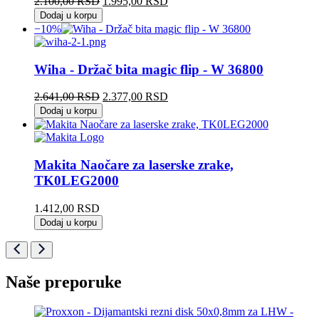
Originalna
Trenutna
2.100,00
RSD
1.995,00
RSD
cena
cena
Dodaj u korpu
je
je:
−10%
bila:
1.995,00 RSD.
2.100,00 RSD.
Wiha - Držač bita magic flip - W 36800
Originalna
Trenutna
2.641,00
RSD
2.377,00
RSD
cena
cena
Dodaj u korpu
je
je:
bila:
2.377,00 RSD.
2.641,00 RSD.
Makita Naočare za laserske zrake,
TK0LEG2000
1.412,00
RSD
Dodaj u korpu
Naše preporuke