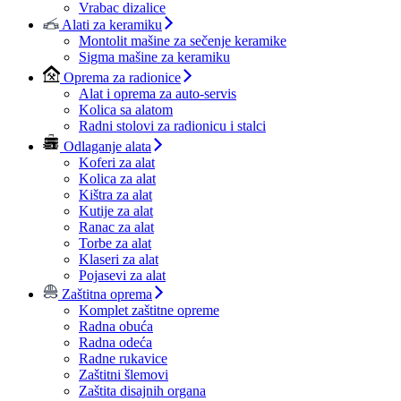
Vrabac dizalice
Alati za keramiku
Montolit mašine za sečenje keramike
Sigma mašine za keramiku
Oprema za radionice
Alat i oprema za auto-servis
Kolica sa alatom
Radni stolovi za radionicu i stalci
Odlaganje alata
Koferi za alat
Kolica za alat
Kištra za alat
Kutije za alat
Ranac za alat
Torbe za alat
Klaseri za alat
Pojasevi za alat
Zaštitna oprema
Komplet zaštitne opreme
Radna obuća
Radna odeća
Radne rukavice
Zaštitni šlemovi
Zaštita disajnih organa