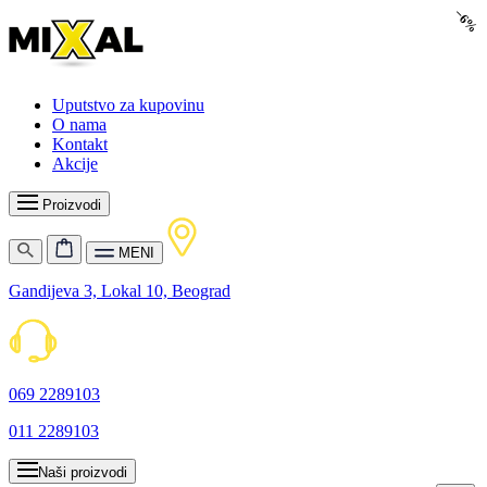
−6%
Uputstvo za kupovinu
O nama
Kontakt
Akcije
Proizvodi
MENI
Gandijeva 3, Lokal 10, Beograd
069 2289103
011 2289103
Naši proizvodi