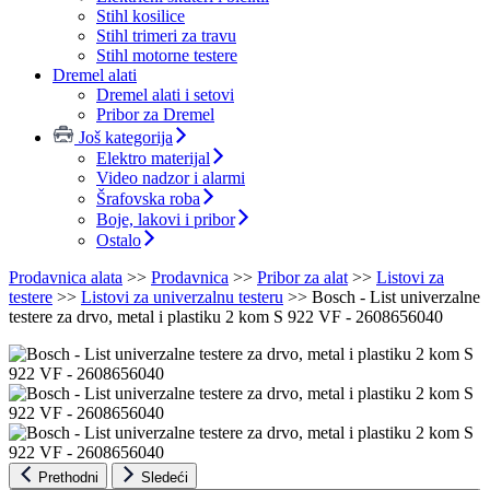
Stihl kosilice
Stihl trimeri za travu
Stihl motorne testere
Dremel alati
Dremel alati i setovi
Pribor za Dremel
Još kategorija
Elektro materijal
Video nadzor i alarmi
Šrafovska roba
Boje, lakovi i pribor
Ostalo
Prodavnica alata
>>
Prodavnica
>>
Pribor za alat
>>
Listovi za
testere
>>
Listovi za univerzalnu testeru
>>
Bosch - List univerzalne
testere za drvo, metal i plastiku 2 kom S 922 VF - 2608656040
Prethodni
Sledeći