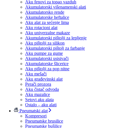
Aku fenovi za topao vazduh
Akumulatorski višenamenski alati
Akumulatorsko rende
Akumulatorske heftalice
Aku alat za sećenje lima
Aku rotacioni alat
Aku univerzalne makaze
Akumulatorski pištolji za lepljenje
Aku pištolji za silikon
Akumulatorski pištolj za farbanje
Aku pumpe za gume
Akumulatorski usisivači
Akumulatorske šlicerice
Aku pištolji za pop nitne
Aku mešači
Aku građevinski alat
Perači prozora
Aku čistač odvoda
Aku mazalice
Setovi aku alata
Ostalo – aku alati
Pneumatski alat
Kompresori
Pneumatske brusilice
Pneumatske bušilice