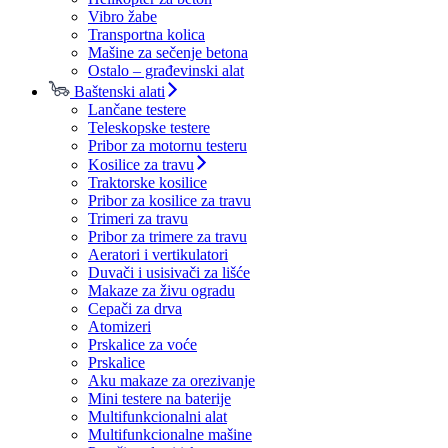
Vibro žabe
Transportna kolica
Mašine za sečenje betona
Ostalo – građevinski alat
Baštenski alati
Lančane testere
Teleskopske testere
Pribor za motornu testeru
Kosilice za travu
Traktorske kosilice
Pribor za kosilice za travu
Trimeri za travu
Pribor za trimere za travu
Aeratori i vertikulatori
Duvači i usisivači za lišće
Makaze za živu ogradu
Cepači za drva
Atomizeri
Prskalice za voće
Prskalice
Aku makaze za orezivanje
Mini testere na baterije
Multifunkcionalni alat
Multifunkcionalne mašine