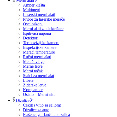
Merni alati
Amper klešta
Multimetri
Laserski merni alati
Pribor za laserske merače
Osciloskopi
Merni alati za električare
Ispitivači napona
Detektori
Termovizijske kamere
Inspekcijske kamere
Merači temperature
Ručni merni alati
Merači vlage
Merne letve
Merni točak
Stalci za merni alat
Libele
Zidarske letve
Komparater
Ostalo – Merni alat
Dizalice
Čekrk (Vitlo sa sajlom)
Dizalice za auto
Flašencug – lančana dizalica