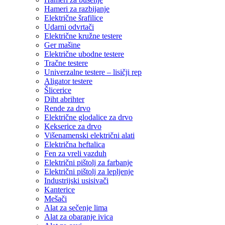
Hameri za razbijanje
Električne šrafilice
Udarni odvrtači
Električne kružne testere
Ger mašine
Električne ubodne testere
Tračne testere
Univerzalne testere – lisičji rep
Aligator testere
Šlicerice
Diht abrihter
Rende za drvo
Električne glodalice za drvo
Kekserice za drvo
Višenamenski električni alati
Električna heftalica
Fen za vreli vazduh
Električni pištolj za farbanje
Električni pištolj za lepljenje
Industrijski usisivači
Kanterice
Mešači
Alat za sečenje lima
Alat za obaranje ivica