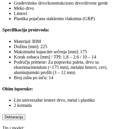
Građevinsko drvo/konstrukciono drvo/drvene grede
Meko drvo
Limovi
Plastika pojačana staklenim vlaknima (GRP)
Specifikacija proizvoda:
Materijal: BIM
Dužina [mm]: 225
Maksimalni kapacitet sečenja [mm]: 175
Korak zubaca [mm] / TPI: 1,8 – 2,6 / 10 – 14
Područja primene: Za popravku paleta, drvo sa
ekserima/metalom (<175 mm), metalni limovi, cevi,
aluminijumski profili (3 – 12 mm)
Broj zuba po inču: 14
Obim isporuke:
List univerzalne testere drvo, metal i plastiku
2 komada
Deklaracija
Tip i model: