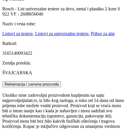
Bosch - List univerzalne testere za drvo, metal i plastiku 2 kom S
922 VF - 2608656040
Naziv i vrsta robe:
Listovi za testere
,
Listovi za univerzalnu testeru
,
Pribor za alat
Barkod:
3165140093422
Zemlja porekla:
ŠVAJCARSKA
Reklamacija i zamena proizvoda
Ukoliko niste zadovoljni proizvodom kupljenim na sajtu
najpovoljnijialati.rs, iz bilo kog razloga, u roku od 14 dana od dana
prijema robe možete vratiti proizvod. Proizvod koji se vraća mora
biti u istom stanju kao i kada je nabavljen i mora sadržati svu
tehničku dokumentaciju (uputstvo, garanciju, pakovanje itd).
Proizvod mora biti bez bilo kakvih fizičkih oštećenja i tragova
korišćenja. Kupac je isključivo odgovoran za umanjenu vrednost