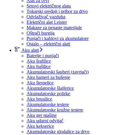
Alat za cevi
Setovi električnog alata
Tokarski uređaji i pribor za drvo
Odvlaživač vazduha
Električni alat Leister
Makaze za penaste materijale
Oštrači burgija
Punjači i kablovi za akumulatore
Ostalo – električni alati
Aku alati
Baterije i punjači
Aku šrafilice
Aku bušilice
Akumulatorski šauberi (zavrtači)
Aku hameri za bušenje
Aku štemelice
Akumulatorske šlajferice
Akumulatorske polirke
Aku brusilice
Akumulatorske testere
Akumulatorske kružne testere
Aku ger mašine
Aku udarni odvijač
Aku kekserice
Akumulatorske glodalice za drvo