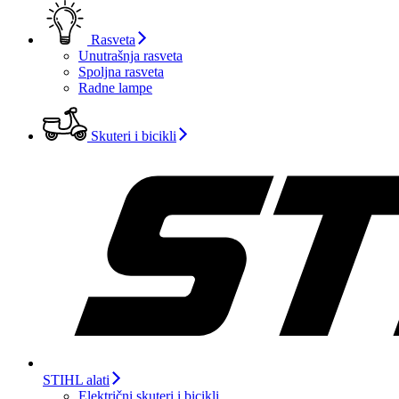
Rasveta
Unutrašnja rasveta
Spoljna rasveta
Radne lampe
Skuteri i bicikli
STIHL alati
Električni skuteri i bicikli