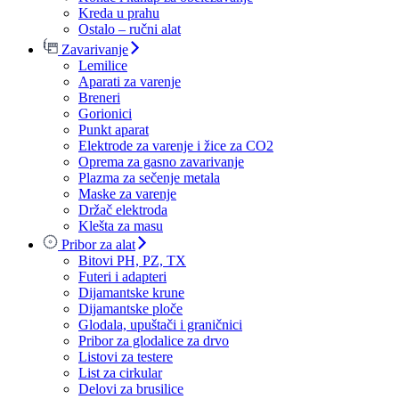
Kreda u prahu
Ostalo – ručni alat
Zavarivanje
Lemilice
Aparati za varenje
Breneri
Gorionici
Punkt aparat
Elektrode za varenje i žice za CO2
Oprema za gasno zavarivanje
Plazma za sečenje metala
Maske za varenje
Držač elektroda
Klešta za masu
Pribor za alat
Bitovi PH, PZ, TX
Futeri i adapteri
Dijamantske krune
Dijamantske ploče
Glodala, upuštači i graničnici
Pribor za glodalice za drvo
Listovi za testere
List za cirkular
Delovi za brusilice