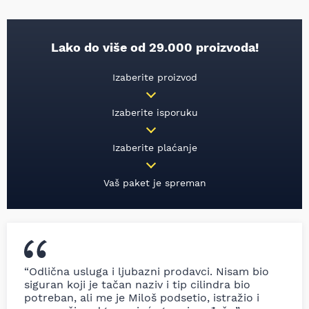
Lako do više od 29.000 proizvoda!
Izaberite proizvod
Izaberite isporuku
Izaberite plaćanje
Vaš paket je spreman
“Odlična usluga i ljubazni prodavci. Nisam bio
siguran koji je tačan naziv i tip cilindra bio
potreban, ali me je Miloš podsetio, istražio i