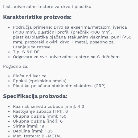
List univerzalne testere za drvo i plastiku
Karakteristike proizvoda:
Područja primene: Drvo sa ekserima/metalom, iverica
(<100 mm), plastični profili (prečnik <100 mm),
plastika/plastika ojačana staklenim vlaknima, puni (<50
mm), prozorski okviri: drvo + metal, posebno za
uranjajuće rezove
Tip: S 611 DF
Odgovara za sve univerzalne testere sa S držačem
Pogodno za:
Ploča od iverice
Epoksi (epoksidna smola)
Plastika pojačana staklenim vlaknima (GRP)
Specifikacija proizvoda:
Razmak između zubaca [mm]: 4,3
Rastojanje zubaca [TPI]: 6
Ukupna dužina [mm]: 150
Ukupna dužina [inči]: 6
Širina [mm]: 19
Debljina [mm]: 1.25
Mat. testere: BI-METAL