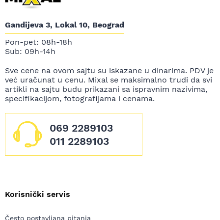
Gandijeva 3, Lokal 10, Beograd
Pon-pet: 08h-18h
Sub: 09h-14h
Sve cene na ovom sajtu su iskazane u dinarima. PDV je
već uračunat u cenu. Mixal se maksimalno trudi da svi
artikli na sajtu budu prikazani sa ispravnim nazivima,
specifikacijom, fotografijama i cenama.
069 2289103
011 2289103
Korisnički servis
Često postavljana pitanja