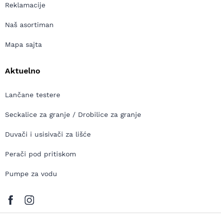
Reklamacije
Naš asortiman
Mapa sajta
Aktuelno
Lančane testere
Seckalice za granje / Drobilice za granje
Duvači i usisivači za lišće
Perači pod pritiskom
Pumpe za vodu