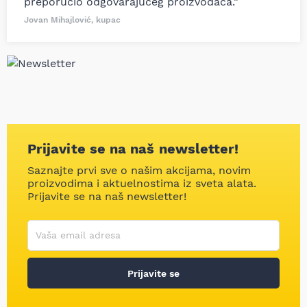
preporučio odgovarajućeg proizvođača.”
Jovan Mihajlović, kupac
Prijavite se na naš newsletter!
Saznajte prvi sve o našim akcijama, novim
proizvodima i aktuelnostima iz sveta alata.
Prijavite se na naš newsletter!
Korisničko ime
Vaša email adresa
Prijavite se