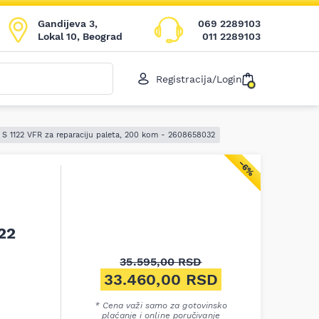
Gandijeva 3,
069 2289103
Lokal 10, Beograd
011 2289103
Registracija/Login
e S 1122 VFR za reparaciju paleta, 200 kom - 2608658032
−6%
122
35.595,00
RSD
Originalna cena je bila: 35.5
33.460,00
RSD
Trenutna cena je: 33.460,00
* Cena važi samo za gotovinsko
plaćanje i online poručivanje