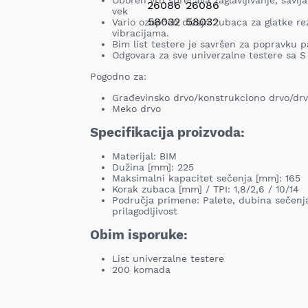
Oboren vrh sprečava zaglavljivanje, savij
vek
Vario ozupčen dizajn zubaca za glatke r
vibracijama.
Bim list testere je savršen za popravku p
Odgovara za sve univerzalne testere sa 
Pogodno za:
Građevinsko drvo/konstrukciono drvo/dr
Meko drvo
Specifikacija proizvoda:
Materijal: BIM
Dužina [mm]: 225
Maksimalni kapacitet sečenja [mm]: 165
Korak zubaca [mm] / TPI: 1,8/2,6 / 10/14
Područja primene: Palete, dubina sečenj
prilagodljivost
Obim isporuke:
List univerzalne testere
200 komada