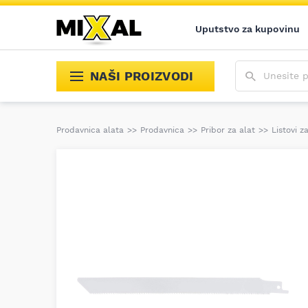
Uputstvo za kupovinu
Unesite poja
NAŠI PROIZVODI
Prodavnica alata
>>
Prodavnica
>>
Pribor za alat
>>
Listovi z