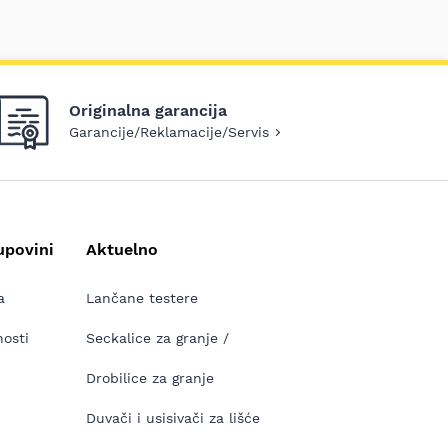
Originalna garancija
Garancije/Reklamacije/Servis
upovini
Aktuelno
a
Lančane testere
nosti
Seckalice za granje /
Drobilice za granje
Duvači i usisivači za lišće