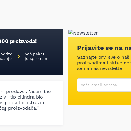
000 proizvoda!
Prijavite se na n
aberite
Vaš paket
Saznajte prvi sve o naš
aćanje
je spreman
proizvodima i aktuelnost
se na naš newsletter!
Korisničko ime
Vaša email adresa
zni prodavci. Nisam bio
iv i tip cilindra bio
š podsetio, istražio i
ćeg proizvođača.”