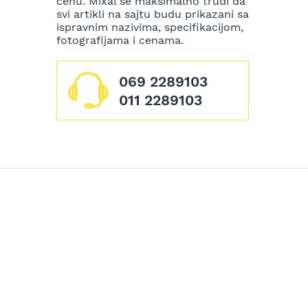
cenu. Mixal se maksimalno trudi da
svi artikli na sajtu budu prikazani sa
ispravnim nazivima, specifikacijom,
fotografijama i cenama.
069 2289103
011 2289103