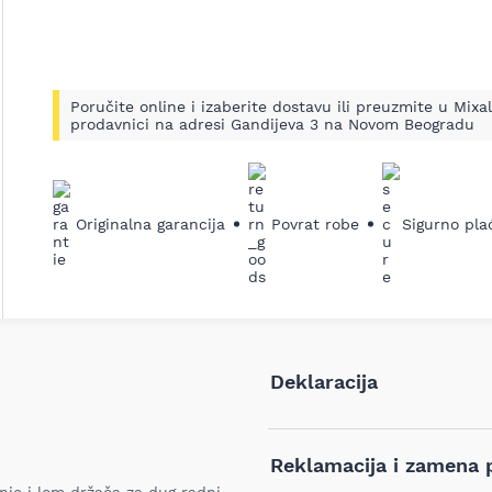
Poručite online i izaberite dostavu ili preuzmite u Mixal
prodavnici na adresi Gandijeva 3 na Novom Beogradu
ledeći
Originalna garancija
Povrat robe
Sigurno pla
Deklaracija
Tip i model:
Reklamacija i zamena 