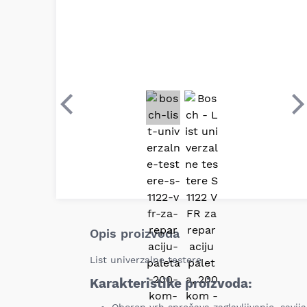
Prethodni
S
Opis proizvoda
List univerzalne testere
Karakteristike proizvoda: