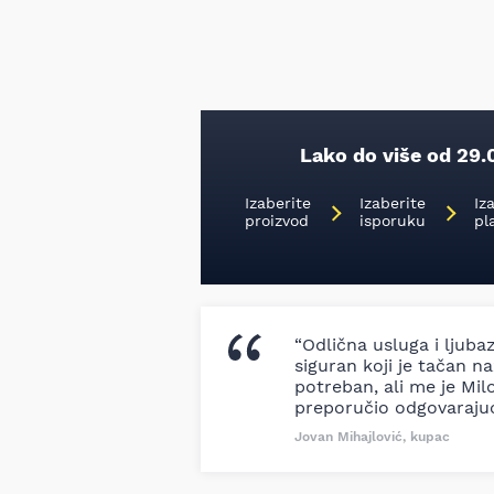
Lako do više od 29.
Izaberite
Izaberite
Iz
proizvod
isporuku
pl
“Odlična usluga i ljuba
siguran koji je tačan naz
potreban, ali me je Milo
preporučio odgovaraju
Jovan Mihajlović, kupac