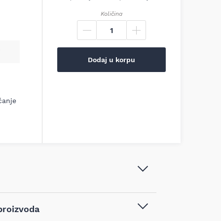
Količina
Dodaj u korpu
ćanje
Bosch - List univerzalne testere S
proizvoda
1122 VFR za reparaciju paleta, 200
kom - 2608658032