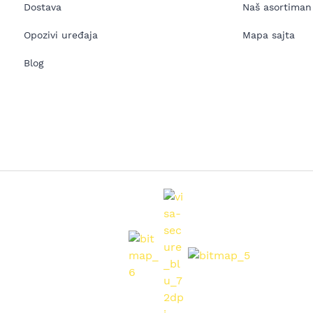
Dostava
Naš asortiman
Opozivi uređaja
Mapa sajta
Blog