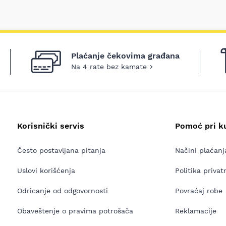
Plaćanje čekovima građana
Na 4 rate bez kamate
Korisnički servis
Pomoć pri k
Često postavljana pitanja
Načini plaćanj
Uslovi korišćenja
Politika privat
Odricanje od odgovornosti
Povraćaj robe
Obaveštenje o pravima potrošača
Reklamacije