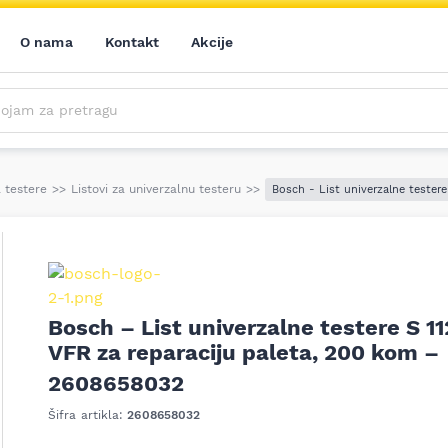
O nama
Kontakt
Akcije
m za pretragu
Saznajte prvi sve o našim akcijama, novim proizvodima i aktuelnostima iz sveta alata. Prijavite se na naš newsletter!
Prijavite se na naš newsletter!
a testere
>>
Listovi za univerzalnu testeru
>>
Bosch - List univerzalne tester
Bosch – List univerzalne testere S 1
VFR za reparaciju paleta, 200 kom –
2608658032
Šifra artikla:
2608658032