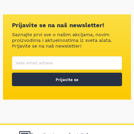
Prijavite se na naš newsletter!
Saznajte prvi sve o našim akcijama, novim
proizvodima i aktuelnostima iz sveta alata.
Prijavite se na naš newsletter!
Korisničko ime
Vaša email adresa
Prijavite se