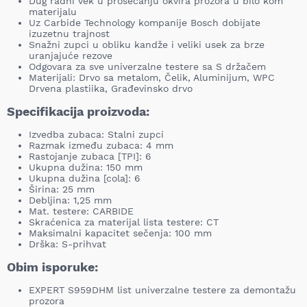
Dug radni vek u prosecanju okvira prozora u bilo kom
materijalu
Uz Carbide Technology kompanije Bosch dobijate
izuzetnu trajnost
Snažni zupci u obliku kandže i veliki usek za brze
uranjajuće rezove
Odgovara za sve univerzalne testere sa S držačem
Materijali: Drvo sa metalom, Čelik, Aluminijum, WPC
Drvena plastiika, Građevinsko drvo
Specifikacija proizvoda:
Izvedba zubaca: Stalni zupci
Razmak između zubaca: 4 mm
Rastojanje zubaca [TPI]: 6
Ukupna dužina: 150 mm
Ukupna dužina [cola]: 6
Širina: 25 mm
Debljina: 1,25 mm
Mat. testere: CARBIDE
Skraćenica za materijal lista testere: CT
Maksimalni kapacitet sečenja: 100 mm
Drška: S-prihvat
Obim isporuke:
EXPERT S959DHM list univerzalne testere za demontažu
prozora