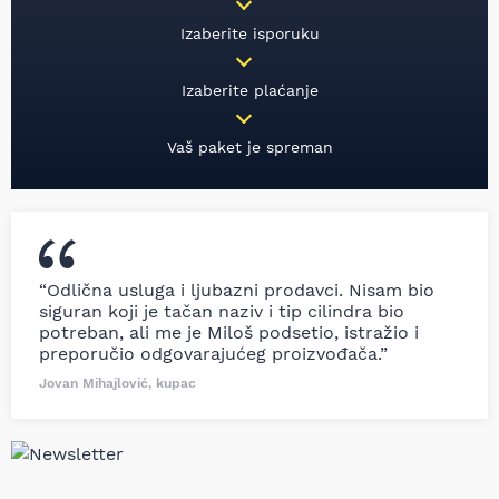
Izaberite isporuku
Izaberite plaćanje
Vaš paket je spreman
“Odlična usluga i ljubazni prodavci. Nisam bio
siguran koji je tačan naziv i tip cilindra bio
potreban, ali me je Miloš podsetio, istražio i
preporučio odgovarajućeg proizvođača.”
Jovan Mihajlović, kupac