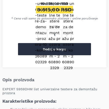
10.228,00
RSD
Originalna cena je bila: 10.2
9.615,00
RSD
Trenutna cena je: 9.615,00 R
* Cena važi samo za gotovinsko plaćanje i online poručivanje
Količina
Dodaj u korpu
Opis proizvoda
EXPERT S959DHM list univerzalne testere za demontažu
prozora
Karakteristike proizvoda: