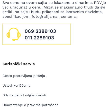
Sve cene na ovom sajtu su iskazane u dinarima. PDV je
već uračunat u cenu. Mixal se maksimalno trudi da svi
artikli na sajtu budu prikazani sa ispravnim nazivima,
specifikacijom, fotografijama i cenama.
069 2289103
011 2289103
Korisnički servis
Često postavljana pitanja
Uslovi korišćenja
Odricanje od odgovornosti
Obaveštenje o pravima potrošača