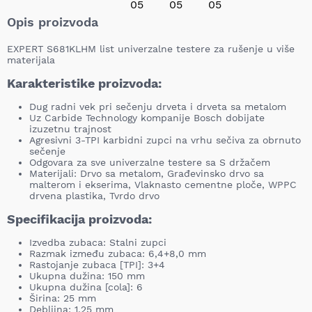
Opis proizvoda
EXPERT S681KLHM list univerzalne testere za rušenje u više
materijala
Karakteristike proizvoda:
Dug radni vek pri sečenju drveta i drveta sa metalom
Uz Carbide Technology kompanije Bosch dobijate
izuzetnu trajnost
Agresivni 3-TPI karbidni zupci na vrhu sečiva za obrnuto
sečenje
Odgovara za sve univerzalne testere sa S držačem
Materijali: Drvo sa metalom, Građevinsko drvo sa
malterom i ekserima, Vlaknasto cementne ploče, WPPC
drvena plastika, Tvrdo drvo
Specifikacija proizvoda:
Izvedba zubaca: Stalni zupci
Razmak između zubaca: 6,4+8,0 mm
Rastojanje zubaca [TPI]: 3+4
Ukupna dužina: 150 mm
Ukupna dužina [cola]: 6
Širina: 25 mm
Debljina: 1,25 mm