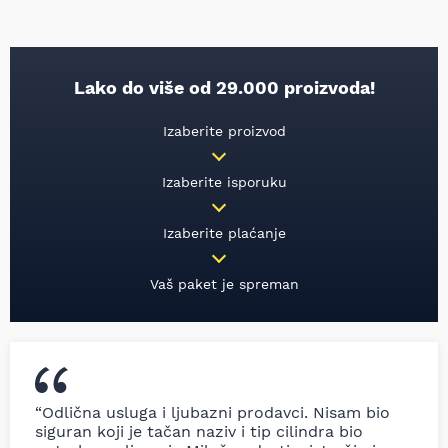
Lako do više od 29.000 proizvoda!
Izaberite proizvod
Izaberite isporuku
Izaberite plaćanje
Vaš paket je spreman
“Odlična usluga i ljubazni prodavci. Nisam bio
siguran koji je tačan naziv i tip cilindra bio