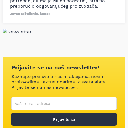
potreban, ali me je Miloš podsetio, istražio i
preporučio odgovarajućeg proizvođača.”
Jovan Mihajlović, kupac
Prijavite se na naš newsletter!
Saznajte prvi sve o našim akcijama, novim
proizvodima i aktuelnostima iz sveta alata.
Prijavite se na naš newsletter!
Korisničko ime
Vaša email adresa
Prijavite se