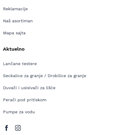
Reklamacije
Naš asortiman
Mapa sajta
Aktuelno
Lančane testere
Seckalice za granje / Drobilice za granje
Duvači i usisivači za lišće
Perači pod pritiskom
Pumpe za vodu