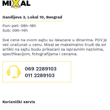
Gandijeva 3, Lokal 10, Beograd
Pon-pet: 08h-18h
Sub: 09h-14h
Sve cene na ovom sajtu su iskazane u dinarima. PDV je
već uračunat u cenu. Mixal se maksimalno trudi da svi
artikli na sajtu budu prikazani sa ispravnim nazivima,
specifikacijom, fotografijama i cenama.
069 2289103
011 2289103
Korisnički servis