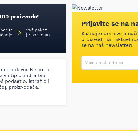
000 proizvoda!
Prijavite se na n
aberite
Vaš paket
Saznajte prvi sve o naš
aćanje
je spreman
proizvodima i aktuelnost
se na naš newsletter!
Korisničko ime
Vaša email adresa
zni prodavci. Nisam bio
iv i tip cilindra bio
š podsetio, istražio i
ćeg proizvođača.”