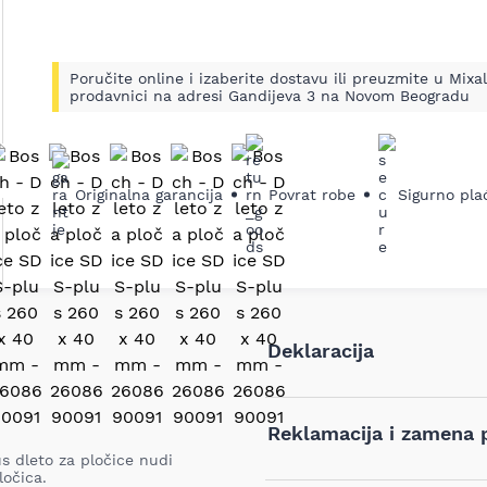
Poručite online i izaberite dostavu ili preuzmite u Mixal
prodavnici na adresi Gandijeva 3 na Novom Beogradu
ledeći
Originalna garancija
Povrat robe
Sigurno pla
Deklaracija
Tip i model:
Reklamacija i zamena 
s dleto za pločice nudi
Naziv i vrsta robe:
ločica.