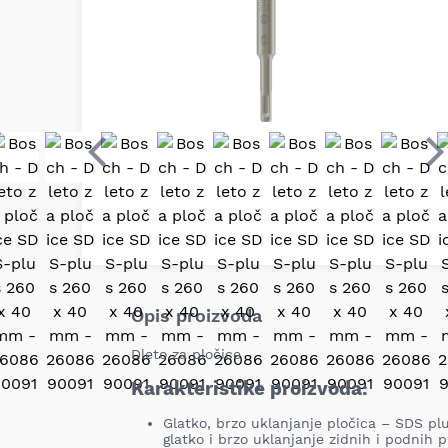
Prethodni
S
Opis proizvoda
Dleto za pločice
Karakteristike proizvoda:
Glatko, brzo uklanjanje pločica – SDS plu
glatko i brzo uklanjanje zidnih i podnih p