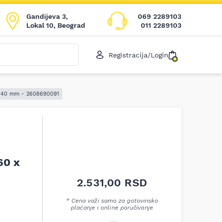
Gandijeva 3,
069 2289103
Lokal 10, Beograd
011 2289103
Registracija/Login
 x 40 mm - 2608690091
60 x
2.531,00
RSD
* Cena važi samo za gotovinsko
plaćanje i online poručivanje