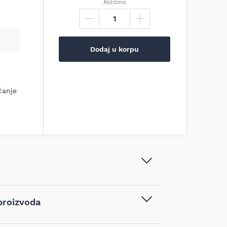
Količina
Dodaj u korpu
ćanje
Bosch - Dleto za pločice SDS-plus
proizvoda
260 x 40 mm - 2608690091
Pribor za alat
,
Sekači, dleta, špicevi