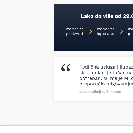
Lako do više od 29.
Izaberite
Izaberite
Iz
proizvod
isporuku
pl
“Odlična usluga i ljuba
siguran koji je tačan naz
potreban, ali me je Milo
preporučio odgovaraju
Jovan Mihajlović, kupac