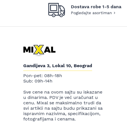
Dostava robe 1-5 dana
Pogledajte asortiman
Gandijeva 3, Lokal 10, Beograd
Pon-pet: 08h-18h
Sub: 09h-14h
Sve cene na ovom sajtu su iskazane
u dinarima. PDV je već uračunat u
cenu. Mixal se maksimalno trudi da
svi artikli na sajtu budu prikazani sa
ispravnim nazivima, specifikacijom,
fotografijama i cenama.