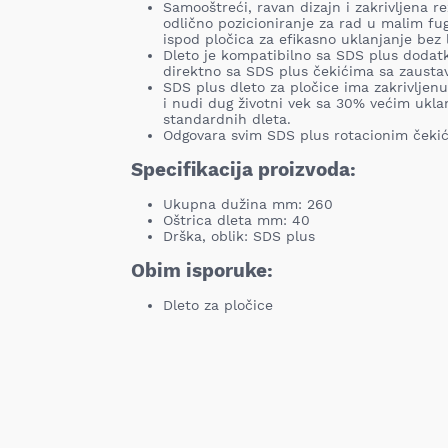
Samooštreći, ravan dizajn i zakrivljena 
odlično pozicioniranje za rad u malim fu
ispod pločica za efikasno uklanjanje bez 
Dleto je kompatibilno sa SDS plus dodatko
direktno sa SDS plus čekićima sa zaustav
SDS plus dleto za pločice ima zakrivljen
i nudi dug životni vek sa 30% većim ukl
standardnih dleta.
Odgovara svim SDS plus rotacionim čeki
Specifikacija proizvoda:
Ukupna dužina mm: 260
Oštrica dleta mm: 40
Drška, oblik: SDS plus
Obim isporuke:
Dleto za pločice