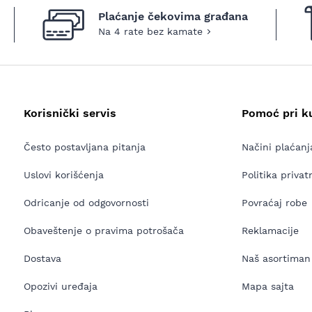
Plaćanje čekovima građana
Na 4 rate bez kamate
Korisnički servis
Pomoć pri k
Često postavljana pitanja
Načini plaćanj
Uslovi korišćenja
Politika privat
Odricanje od odgovornosti
Povraćaj robe
Obaveštenje o pravima potrošača
Reklamacije
Dostava
Naš asortiman
Opozivi uređaja
Mapa sajta