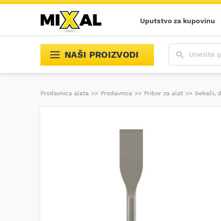
Uputstvo za kupovinu
Unesite poja
NAŠI PROIZVODI
Prodavnica alata
>>
Prodavnica
>>
Pribor za alat
>>
Sekači, 