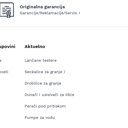
Originalna garancija
Garancije/Reklamacije/Servis
upovini
Aktuelno
a
Lančane testere
nosti
Seckalice za granje /
Drobilice za granje
Duvači i usisivači za lišće
Perači pod pritiskom
Pumpe za vodu