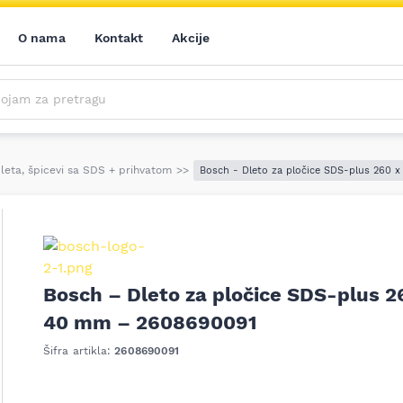
O nama
Kontakt
Akcije
m za pretragu
Saznajte prvi sve o našim akcijama, novim proizvodima i aktuelnostima iz sveta alata. Prijavite se na naš newsletter!
Prijavite se na naš newsletter!
dleta, špicevi sa SDS + prihvatom
>>
Bosch - Dleto za pločice SDS-plus 260
Bosch – Dleto za pločice SDS-plus 2
40 mm – 2608690091
Šifra artikla:
2608690091