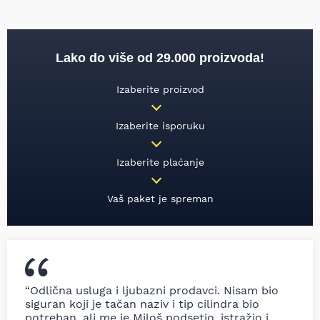
Lako do više od 29.000 proizvoda!
Izaberite proizvod
Izaberite isporuku
Izaberite plaćanje
Vaš paket je spreman
“Odlična usluga i ljubazni prodavci. Nisam bio
siguran koji je tačan naziv i tip cilindra bio
potreban, ali me je Miloš podsetio, istražio i