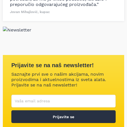
preporučio odgovarajućeg proizvođača.”
Jovan Mihajlović, kupac
Prijavite se na naš newsletter!
Saznajte prvi sve o našim akcijama, novim
proizvodima i aktuelnostima iz sveta alata.
Prijavite se na naš newsletter!
Korisničko ime
Vaša email adresa
Prijavite se