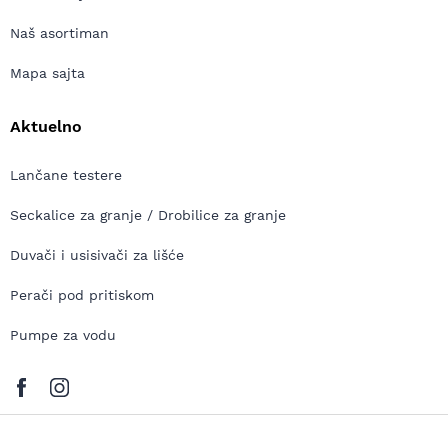
Naš asortiman
Mapa sajta
Aktuelno
Lančane testere
Seckalice za granje / Drobilice za granje
Duvači i usisivači za lišće
Perači pod pritiskom
Pumpe za vodu