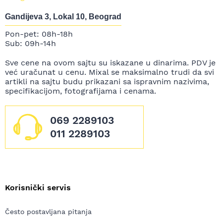
Gandijeva 3, Lokal 10, Beograd
Pon-pet: 08h-18h
Sub: 09h-14h
Sve cene na ovom sajtu su iskazane u dinarima. PDV je
već uračunat u cenu. Mixal se maksimalno trudi da svi
artikli na sajtu budu prikazani sa ispravnim nazivima,
specifikacijom, fotografijama i cenama.
069 2289103
011 2289103
Korisnički servis
Često postavljana pitanja