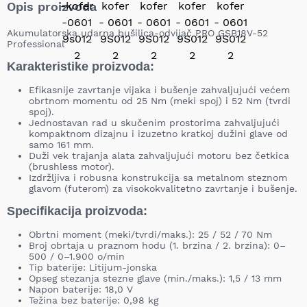
Opis proizvoda
Akumulatorska udarna bušilica-odvijač PRO GSB18V-52
Professional
Karakteristike proizvoda:
Efikasnije zavrtanje vijaka i bušenje zahvaljujući većem
obrtnom momentu od 25 Nm (meki spoj) i 52 Nm (tvrdi
spoj).
Jednostavan rad u skučenim prostorima zahvaljujući
kompaktnom dizajnu i izuzetno kratkoj dužini glave od
samo 161 mm.
Duži vek trajanja alata zahvaljujući motoru bez četkica
(brushless motor).
Izdržljiva i robusna konstrukcija sa metalnom steznom
glavom (futerom) za visokokvalitetno zavrtanje i bušenje.
Specifikacija proizvoda:
Obrtni moment (meki/tvrdi/maks.): 25 / 52 / 70 Nm
Broj obrtaja u praznom hodu (1. brzina / 2. brzina): 0–
500 / 0–1.900 o/min
Tip baterije: Litijum-jonska
Opseg stezanja stezne glave (min./maks.): 1,5 / 13 mm
Napon baterije: 18,0 V
Težina bez baterije: 0,98 kg