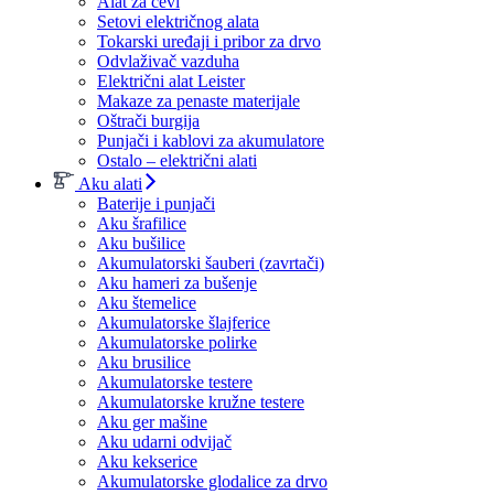
Alat za cevi
Setovi električnog alata
Tokarski uređaji i pribor za drvo
Odvlaživač vazduha
Električni alat Leister
Makaze za penaste materijale
Oštrači burgija
Punjači i kablovi za akumulatore
Ostalo – električni alati
Aku alati
Baterije i punjači
Aku šrafilice
Aku bušilice
Akumulatorski šauberi (zavrtači)
Aku hameri za bušenje
Aku štemelice
Akumulatorske šlajferice
Akumulatorske polirke
Aku brusilice
Akumulatorske testere
Akumulatorske kružne testere
Aku ger mašine
Aku udarni odvijač
Aku kekserice
Akumulatorske glodalice za drvo