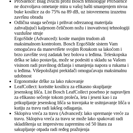
ProSilence: Blag zvučni profil Bosch tehnologije ProSilence
ne dozvoljava ometanje mira u vašoj bašti smanjenjem nivoa
buke kosilice za do 75% na 89 dB, uz istovremenu izuzetnu
završnu obradu
Odlična snaga sečenja i prihvat odrezanog materijala
zahvaljujući kaljenom čeličnom nožu i inovativnoj tehnologiji
vazdušne struje
ErgoSlide (Advanced): kosite manjim trudom ali
maksimalnom kontrolom. Bosch ErgoSlide sistem Vam
omogućava da manevrišete svojim Rotakom sa lakoćom i
brzo završite svoj zadatak bez bolova u leđima. Teleskopska
drška se lako postavlja, može se podesiti u skladu sa Vašom
visinom radi pravilnog držanja i smanjenja napora u rukama i
u leđima. Višepoložajni prekidači omogućavaju maksimalnu
udobnost
Ergonomske drške za lako rukovanje
LeafCollect: koristite kosilicu za efikasno skupljanje
jesenskog lišća. List Bosch LeafCollect posebno je napravljen
za efikasno sečenje tokom proleća, leta i jeseni kao i za
prikupljanje jesenskog lišća sa travnjaka te usitnjavanje lišća u
kutiju za travu radi lakšeg odlaganja.
Sklopiva vreća za travu (Advanced): lako spremanje vreće za
travu. Sklopiva vreća za travu se može lako spakovati radi
skladištenja uz impresivnu zapreminu od 50 litara za
sakupljanje otpada radi ređeg pražnjenja