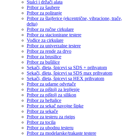
Stalci i držači alata
Pribor za šaubere
Pribor za poliranje
Pribor za šlajferice (ekcentrične, vibracione, trače,
delta)
Pribor za ručne cirkulare
Pribor za stacionirane testere
Vođice za cirkulare
Pribor za univerzalne testere
Pribor za rende za drvo
Pribor za brusilice
Pribor za bušilice
Sekači, dleta, špicevi sa SDS + prihvatom
Sekači, dleta, špicevi sa SDS max prihvatom
Sekači, dleta, špicevi sa HEX prihvatom
Pribor za udarne odvrtače
Pribor za pištolj za lepljenje
Pribor za pištolj za silikon
Pribor za heftalice
Pribor za sekač navojne šipke
Pribor za sekače
Pribor za testeru za rigips
Pribor za tocila
Pribor za ubodnu testeru
Pribor za modelarske/trakaste testere