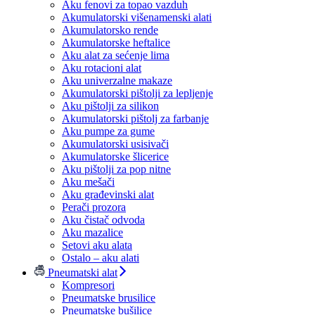
Aku fenovi za topao vazduh
Akumulatorski višenamenski alati
Akumulatorsko rende
Akumulatorske heftalice
Aku alat za sećenje lima
Aku rotacioni alat
Aku univerzalne makaze
Akumulatorski pištolji za lepljenje
Aku pištolji za silikon
Akumulatorski pištolj za farbanje
Aku pumpe za gume
Akumulatorski usisivači
Akumulatorske šlicerice
Aku pištolji za pop nitne
Aku mešači
Aku građevinski alat
Perači prozora
Aku čistač odvoda
Aku mazalice
Setovi aku alata
Ostalo – aku alati
Pneumatski alat
Kompresori
Pneumatske brusilice
Pneumatske bušilice