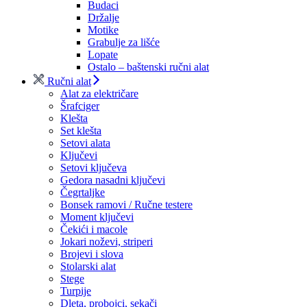
Budaci
Držalje
Motike
Grabulje za lišće
Lopate
Ostalo – baštenski ručni alat
Ručni alat
Alat za električare
Šrafciger
Klešta
Set klešta
Setovi alata
Ključevi
Setovi ključeva
Gedora nasadni ključevi
Čegrtaljke
Bonsek ramovi / Ručne testere
Moment ključevi
Čekići i macole
Jokari noževi, striperi
Brojevi i slova
Stolarski alat
Stege
Turpije
Dleta, probojci, sekači