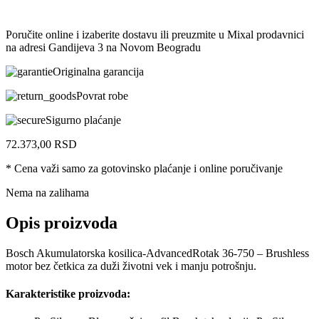
Poručite online i izaberite dostavu ili preuzmite u Mixal prodavnici
na adresi Gandijeva 3 na Novom Beogradu
Originalna garancija
Povrat robe
Sigurno plaćanje
72.373,00
RSD
* Cena važi samo za gotovinsko plaćanje i online poručivanje
Nema na zalihama
Opis proizvoda
Bosch Akumulatorska kosilica-AdvancedRotak 36-750 – Brushless
motor bez četkica za duži životni vek i manju potrošnju.
Karakteristike proizvoda: