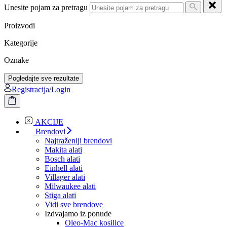
Unesite pojam za pretragu
Proizvodi
Kategorije
Oznake
Pogledajte sve rezultate
Registracija/Login
AKCIJE
Brendovi
Najtraženiji brendovi
Makita alati
Bosch alati
Einhell alati
Villager alati
Milwaukee alati
Stiga alati
Vidi sve brendove
Izdvajamo iz ponude
Oleo-Mac kosilice