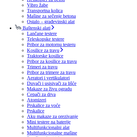
Vibro žabe
Transportna kolica
Mašine za sečenje betona
Ostalo – građevinski alat
Baštenski alati
Lančane testere
Teleskopske testere
Pribor za motornu testeru
Kosilice za travu
Traktorske kosilice
Pribor za kosilice za travu
Trimeri za travu
Pribor za trimere za travu
Aeratori i vertikulatori
Duvači i usisivači za lišće
Makaze za živu ogradu
Cepači za drva
Atomizeri
Prskalice za voće
Prskalice
Aku makaze za orezivanje
Mini testere na baterije
Multifunkcionalni alat
Multifunkcionalne mašine