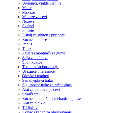
Ugaonici, vinkle i lenjiri
Metar
Makaze
Makaze za cevi
Noževi
Skalpel
Pincete
Pištolj za silikon i pur penu
Ručne heftalice
Imbus
Torex
Pajseri i montirači za gume
Sajla za kablove
Šilo i kukice
Termoizolaciona kutija
Ureznice i nareznice
Olovke i markeri
Samoljepljiva traka
Sigurnosne trake za ručne alate
Alat za pertlovanje cevi
Sekači cevi
Ručne hidraulične i mehaničke prese
Alat za bicikle
T ključevi
Konac i kanap za obeležavanje