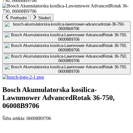
Prethodni
Sledeći
Bosch Akumulatorska kosilica-
Lawnmower AdvancedRotak 36-750,
06008B9706
Šifra artikla:
06008B9706