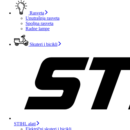
Rasveta
Unutrašnja rasveta
Spoljna rasveta
Radne lampe
Skuteri i bicikli
STIHL alati
Električni skuteri i bicikli