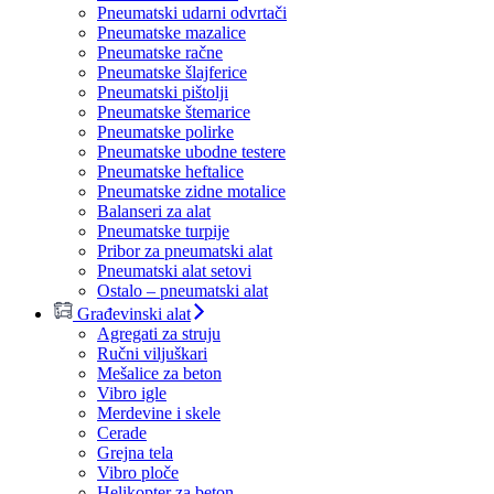
Pneumatski udarni odvrtači
Pneumatske mazalice
Pneumatske račne
Pneumatske šlajferice
Pneumatski pištolji
Pneumatske štemarice
Pneumatske polirke
Pneumatske ubodne testere
Pneumatske heftalice
Pneumatske zidne motalice
Balanseri za alat
Pneumatske turpije
Pribor za pneumatski alat
Pneumatski alat setovi
Ostalo – pneumatski alat
Građevinski alat
Agregati za struju
Ručni viljuškari
Mešalice za beton
Vibro igle
Merdevine i skele
Cerade
Grejna tela
Vibro ploče
Helikopter za beton