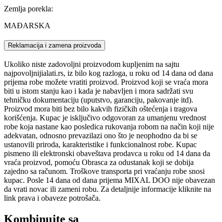
Zemlja porekla:
MAĐARSKA
Reklamacija i zamena proizvoda
Ukoliko niste zadovoljni proizvodom kupljenim na sajtu
najpovoljnijialati.rs, iz bilo kog razloga, u roku od 14 dana od dana
prijema robe možete vratiti proizvod. Proizvod koji se vraća mora
biti u istom stanju kao i kada je nabavljen i mora sadržati svu
tehničku dokumentaciju (uputstvo, garanciju, pakovanje itd).
Proizvod mora biti bez bilo kakvih fizičkih oštećenja i tragova
korišćenja. Kupac je isključivo odgovoran za umanjenu vrednost
robe koja nastane kao posledica rukovanja robom na način koji nije
adekvatan, odnosno prevazilazi ono što je neophodno da bi se
ustanovili priroda, karakteristike i funkcionalnost robe. Kupac
pismeno ili elektronski obaveštava prodavca u roku od 14 dana da
vraća proizvod, pomoću Obrasca za odustanak koji se dobija
zajedno sa računom. Troškove transporta pri vraćanju robe snosi
kupac. Posle 14 dana od dana prijema MIXAL DOO nije obavezan
da vrati novac ili zameni robu. Za detaljnije informacije kliknite na
link prava i obaveze potrošača.
Kombinujte sa