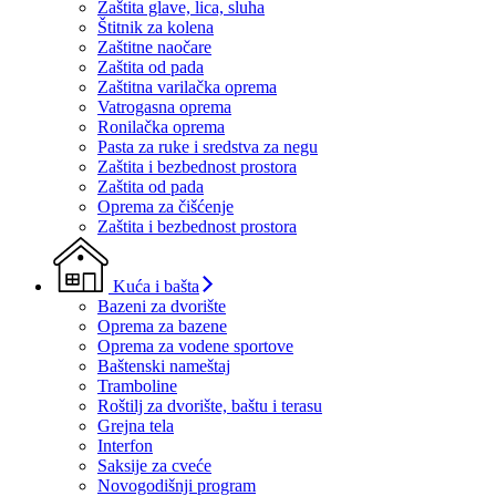
Zaštita glave, lica, sluha
Štitnik za kolena
Zaštitne naočare
Zaštita od pada
Zaštitna varilačka oprema
Vatrogasna oprema
Ronilačka oprema
Pasta za ruke i sredstva za negu
Zaštita i bezbednost prostora
Zaštita od pada
Oprema za čišćenje
Zaštita i bezbednost prostora
Kuća i bašta
Bazeni za dvorište
Oprema za bazene
Oprema za vodene sportove
Baštenski nameštaj
Tramboline
Roštilj za dvorište, baštu i terasu
Grejna tela
Interfon
Saksije za cveće
Novogodišnji program