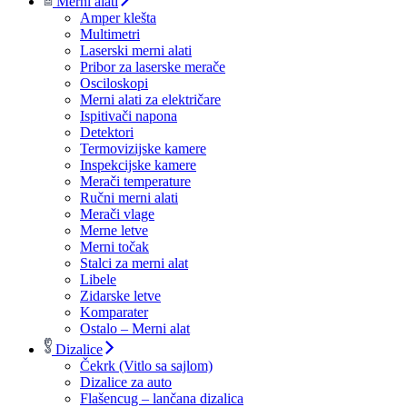
Merni alati
Amper klešta
Multimetri
Laserski merni alati
Pribor za laserske merače
Osciloskopi
Merni alati za električare
Ispitivači napona
Detektori
Termovizijske kamere
Inspekcijske kamere
Merači temperature
Ručni merni alati
Merači vlage
Merne letve
Merni točak
Stalci za merni alat
Libele
Zidarske letve
Komparater
Ostalo – Merni alat
Dizalice
Čekrk (Vitlo sa sajlom)
Dizalice za auto
Flašencug – lančana dizalica