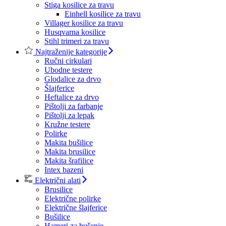
Stiga kosilice za travu
Einhell kosilice za travu
Villager kosilice za travu
Husqvarna kosilice
Stihl trimeri za travu
Najtraženije kategorije
Ručni cirkulari
Ubodne testere
Glodalice za drvo
Šlajferice
Heftalice za drvo
Pištolji za farbanje
Pištolji za lepak
Kružne testere
Polirke
Makita bušilice
Makita brusilice
Makita šrafilice
Intex bazeni
Električni alati
Brusilice
Električne polirke
Električne šlajferice
Bušilice
Hameri za bušenje