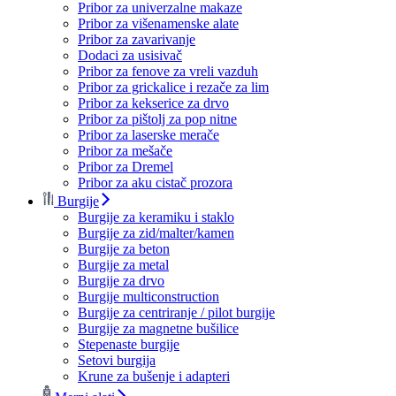
Pribor za univerzalne makaze
Pribor za višenamenske alate
Pribor za zavarivanje
Dodaci za usisivač
Pribor za fenove za vreli vazduh
Pribor za grickalice i rezače za lim
Pribor za kekserice za drvo
Pribor za pištolj za pop nitne
Pribor za laserske merače
Pribor za mešače
Pribor za Dremel
Pribor za aku cistač prozora
Burgije
Burgije za keramiku i staklo
Burgije za zid/malter/kamen
Burgije za beton
Burgije za metal
Burgije za drvo
Burgije multiconstruction
Burgije za centriranje / pilot burgije
Burgije za magnetne bušilice
Stepenaste burgije
Setovi burgija
Krune za bušenje i adapteri