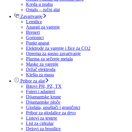
Kreda u prahu
Ostalo – ručni alat
Zavarivanje
Lemilice
Aparati za varenje
Breneri
Gorionici
Punkt aparat
Elektrode za varenje i žice za CO2
Oprema za gasno zavarivanje
Plazma za sečenje metala
Maske za varenje
Držač elektroda
Klešta za masu
Pribor za alat
Bitovi PH, PZ, TX
Futeri i adapteri
Dijamantske krune
Dijamantske ploče
Glodala, upuštači i graničnici
Pribor za glodalice za drvo
Listovi za testere
List za cirkular
Delovi za brusilice