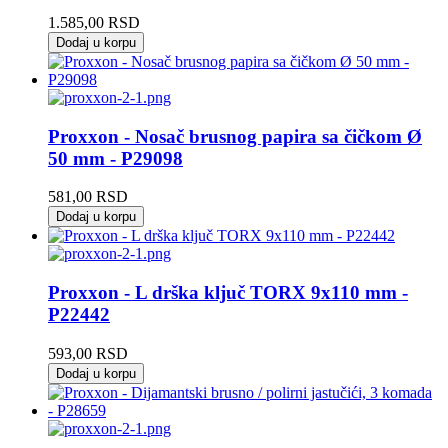
1.585,00
RSD
Dodaj u korpu
Proxxon - Nosač brusnog papira sa čičkom Ø
50 mm - P29098
581,00
RSD
Dodaj u korpu
Proxxon - L drška ključ TORX 9x110 mm -
P22442
593,00
RSD
Dodaj u korpu