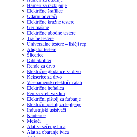
Hameri za razbijanje
Električne šrafilice
Udarni odvrtači
Električne kružne testere
Ger mašine
Električne ubodne testere
Tračne testere
Univerzalne testere – lisičji rep
Aligator testere
Šlicerice
Diht abrihter
Rende za drvo
Električne glodalice za drvo
Kekserice za drvo
Višenamenski električni alati
Električna heftalica
Fen za vreli vazduh
Električni pištolj za farbanje
Električni pištolj za lepljenje
Industrijski usisivači
Kanterice
Mešači
Alat za sečenje lima
Alat za obaranje ivica