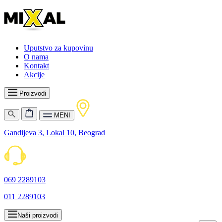
Uputstvo za kupovinu
O nama
Kontakt
Akcije
Proizvodi
MENI
Gandijeva 3, Lokal 10, Beograd
069 2289103
011 2289103
Naši proizvodi