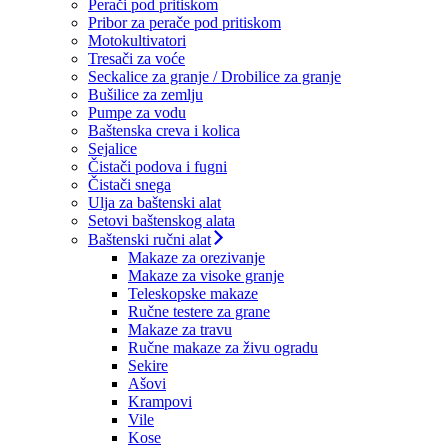
Perači pod pritiskom
Pribor za perače pod pritiskom
Motokultivatori
Tresači za voće
Seckalice za granje / Drobilice za granje
Bušilice za zemlju
Pumpe za vodu
Baštenska creva i kolica
Sejalice
Čistači podova i fugni
Čistači snega
Ulja za baštenski alat
Setovi baštenskog alata
Baštenski ručni alat
Makaze za orezivanje
Makaze za visoke granje
Teleskopske makaze
Ručne testere za grane
Makaze za travu
Ručne makaze za živu ogradu
Sekire
Ašovi
Krampovi
Vile
Kose