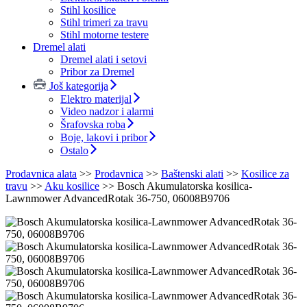
Stihl kosilice
Stihl trimeri za travu
Stihl motorne testere
Dremel alati
Dremel alati i setovi
Pribor za Dremel
Još kategorija
Elektro materijal
Video nadzor i alarmi
Šrafovska roba
Boje, lakovi i pribor
Ostalo
Prodavnica alata
>>
Prodavnica
>>
Baštenski alati
>>
Kosilice za
travu
>>
Aku kosilice
>>
Bosch Akumulatorska kosilica-
Lawnmower AdvancedRotak 36-750, 06008B9706