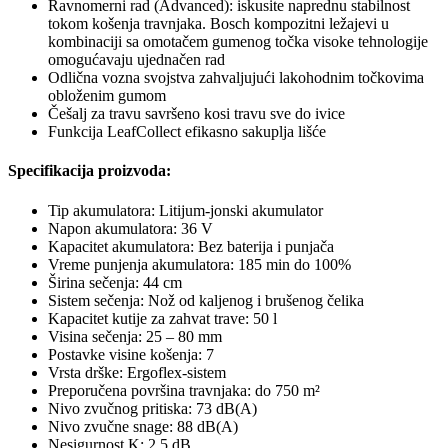
Ravnomerni rad (Advanced): iskusite naprednu stabilnost
tokom košenja travnjaka. Bosch kompozitni ležajevi u
kombinaciji sa omotačem gumenog točka visoke tehnologije
omogućavaju ujednačen rad
Odlična vozna svojstva zahvaljujući lakohodnim točkovima
obloženim gumom
Češalj za travu savršeno kosi travu sve do ivice
Funkcija LeafCollect efikasno sakuplja lišće
Specifikacija proizvoda:
Tip akumulatora: Litijum-jonski akumulator
Napon akumulatora: 36 V
Kapacitet akumulatora: Bez baterija i punjača
Vreme punjenja akumulatora: 185 min do 100%
Širina sečenja: 44 cm
Sistem sečenja: Nož od kaljenog i brušenog čelika
Kapacitet kutije za zahvat trave: 50 l
Visina sečenja: 25 – 80 mm
Postavke visine košenja: 7
Vrsta drške: Ergoflex-sistem
Preporučena površina travnjaka: do 750 m²
Nivo zvučnog pritiska: 73 dB(A)
Nivo zvučne snage: 88 dB(A)
Nesigurnost K: 2.5 dB