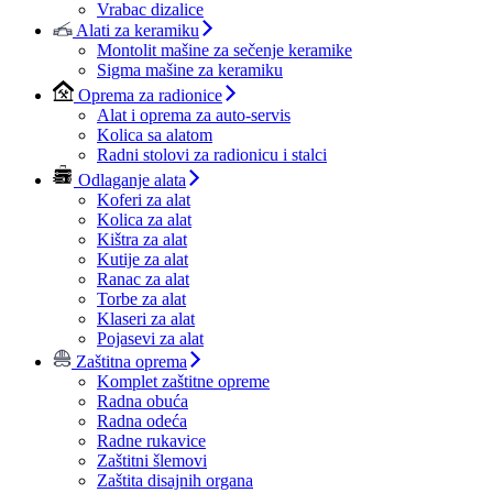
Vrabac dizalice
Alati za keramiku
Montolit mašine za sečenje keramike
Sigma mašine za keramiku
Oprema za radionice
Alat i oprema za auto-servis
Kolica sa alatom
Radni stolovi za radionicu i stalci
Odlaganje alata
Koferi za alat
Kolica za alat
Kištra za alat
Kutije za alat
Ranac za alat
Torbe za alat
Klaseri za alat
Pojasevi za alat
Zaštitna oprema
Komplet zaštitne opreme
Radna obuća
Radna odeća
Radne rukavice
Zaštitni šlemovi
Zaštita disajnih organa