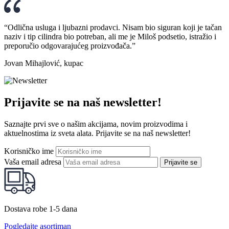
“Odlična usluga i ljubazni prodavci. Nisam bio siguran koji je tačan
naziv i tip cilindra bio potreban, ali me je Miloš podsetio, istražio i
preporučio odgovarajućeg proizvođača.”
Jovan Mihajlović, kupac
Prijavite se na naš newsletter!
Saznajte prvi sve o našim akcijama, novim proizvodima i
aktuelnostima iz sveta alata. Prijavite se na naš newsletter!
Korisničko ime
Vaša email adresa
Prijavite se
Dostava robe 1-5 dana
Pogledajte asortiman