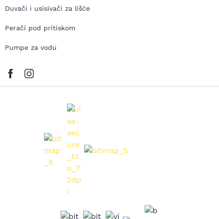
Duvači i usisivači za lišće
Perači pod pritiskom
Pumpe za vodu