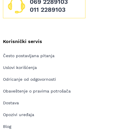
069 2289103
011 2289103
Korisnički servis
Često postavljana pitanja
Uslovi korišćenja
Odricanje od odgovornosti
Obaveštenje o pravima potrošača
Dostava
Opozivi uređaja
Blog