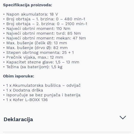
Specifikacija proizvoda:
• Napon akumulatora: 18 V
• Broj obrtaja – 1. brzina: 0 – 480 min-1
• Broj obrtaja – 2. brzina: 0 – 2100 min-1
• Najveći obrtni moment: 110 Nm
• Najveći obrtni moment: tvrd: 85 Nm
• Najveći obrtni moment: mekan: 47 Nm
• Max. bušenje (čelik Ø): 13 mm
• Max. bušenje (drvo Ø): 82 mm
• Stepen obrtnog momenta: 25 + 1
• Prečnik vijaka, max.: 12 mm
• Kapacitet stezne glave: 1,5 – 13 mm
• Težina (sa baterijom): 1,5 kg
Obim isporuke:
• 1 x Akumulatorska bušilica – odvijač
• 1 x Dodatna drška
• Isporučuje se bez punjača i baterija
• 1 x Kofer L-BOXX 136
Deklaracija