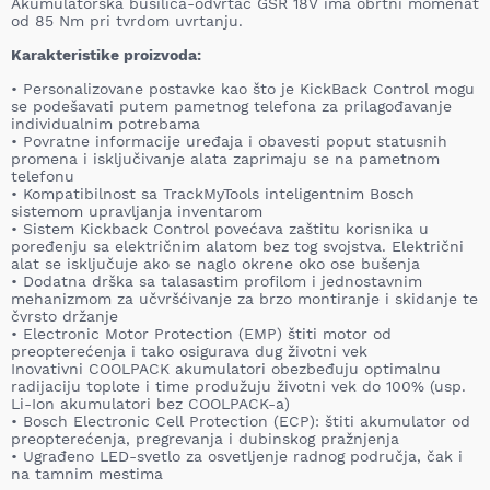
Akumulatorska bušilica-odvrtač GSR 18V ima obrtni momenat
od 85 Nm pri tvrdom uvrtanju.
Karakteristike proizvoda:
• Personalizovane postavke kao što je KickBack Control mogu
se podešavati putem pametnog telefona za prilagođavanje
individualnim potrebama
• Povratne informacije uređaja i obavesti poput statusnih
promena i isključivanje alata zaprimaju se na pametnom
telefonu
• Kompatibilnost sa TrackMyTools inteligentnim Bosch
sistemom upravljanja inventarom
• Sistem Kickback Control povećava zaštitu korisnika u
poređenju sa električnim alatom bez tog svojstva. Električni
alat se isključuje ako se naglo okrene oko ose bušenja
• Dodatna drška sa talasastim profilom i jednostavnim
mehanizmom za učvršćivanje za brzo montiranje i skidanje te
čvrsto držanje
• Electronic Motor Protection (EMP) štiti motor od
preopterećenja i tako osigurava dug životni vek
Inovativni COOLPACK akumulatori obezbeđuju optimalnu
radijaciju toplote i time produžuju životni vek do 100% (usp.
Li-Ion akumulatori bez COOLPACK-a)
• Bosch Electronic Cell Protection (ECP): štiti akumulator od
preopterećenja, pregrevanja i dubinskog pražnjenja
• Ugrađeno LED-svetlo za osvetljenje radnog područja, čak i
na tamnim mestima