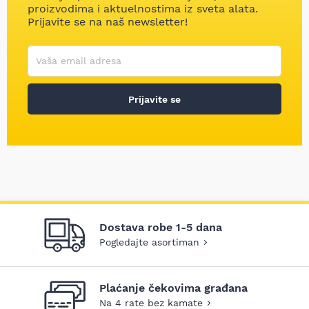
proizvodima i aktuelnostima iz sveta alata.
Prijavite se na naš newsletter!
Korisničko ime
Vaša email adresa
Prijavite se
Dostava robe 1-5 dana
Pogledajte asortiman
Plaćanje čekovima građana
Na 4 rate bez kamate