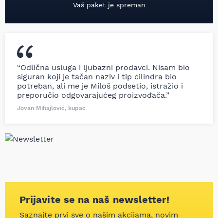
Vaš paket je spreman
“Odlična usluga i ljubazni prodavci. Nisam bio
siguran koji je tačan naziv i tip cilindra bio
potreban, ali me je Miloš podsetio, istražio i
preporučio odgovarajućeg proizvođača.”
Jovan Mihajlović, kupac
Prijavite se na naš newsletter!
Saznajte prvi sve o našim akcijama, novim