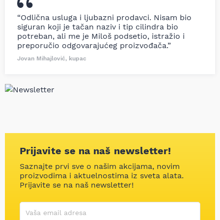
“Odlična usluga i ljubazni prodavci. Nisam bio
siguran koji je tačan naziv i tip cilindra bio
potreban, ali me je Miloš podsetio, istražio i
preporučio odgovarajućeg proizvođača.”
Jovan Mihajlović, kupac
Prijavite se na naš newsletter!
Saznajte prvi sve o našim akcijama, novim
proizvodima i aktuelnostima iz sveta alata.
Prijavite se na naš newsletter!
Korisničko ime
Vaša email adresa