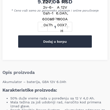
9.727,00
RSD
* Cena važi samo za gotovinsko plaćanje i online poručivanje
Količina
Dodaj u korpu
Opis proizvoda
Akumulator – baterija, GBA 12V 6.0Ah
Karakteristike proizvoda:
50% duže vreme rada u poređenju sa 12 V 4,0 Ah.
Mala težina za još udobniji rad, naročito kod primena
iznad glave.