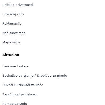
Politika privatnosti
Povraćaj robe
Reklamacije
Naš asortiman
Mapa sajta
Aktuelno
Lančane testere
Seckalice za granje / Drobilice za granje
Duvači i usisivači za lišće
Perači pod pritiskom
Pumpe za vodu