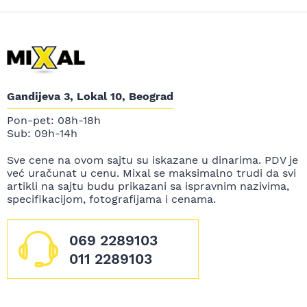
Gandijeva 3, Lokal 10, Beograd
Pon-pet: 08h-18h
Sub: 09h-14h
Sve cene na ovom sajtu su iskazane u dinarima. PDV je
već uračunat u cenu. Mixal se maksimalno trudi da svi
artikli na sajtu budu prikazani sa ispravnim nazivima,
specifikacijom, fotografijama i cenama.
069 2289103
011 2289103