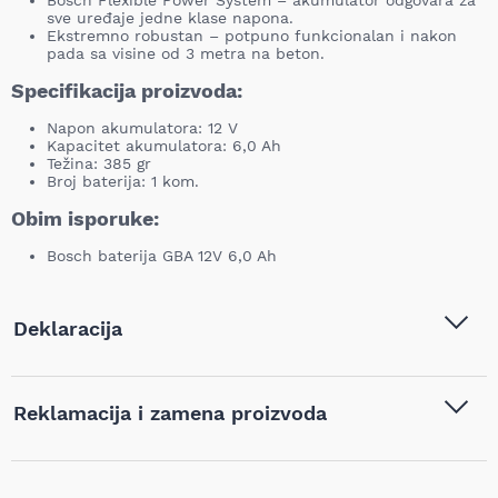
Bosch Flexible Power System – akumulator odgovara za
sve uređaje jedne klase napona.
Ekstremno robustan – potpuno funkcionalan i nakon
pada sa visine od 3 metra na beton.
Specifikacija proizvoda:
Napon akumulatora: 12 V
Kapacitet akumulatora: 6,0 Ah
Težina: 385 gr
Broj baterija: 1 kom.
Obim isporuke:
Bosch baterija GBA 12V 6,0 Ah
Deklaracija
Tip i model:
Bosch Akumulator - baterija,
Reklamacija i zamena proizvoda
GBA 12V 6.0Ah, 1600A00X7H
Naziv i vrsta robe:
Aku alati
,
Baterije i punjači
,
Ukoliko niste zadovoljni proizvodom kupljenim na sajtu
Baterije za aku alate
najpovoljnijialati.rs, iz bilo kog razloga, u roku od 14 dana od