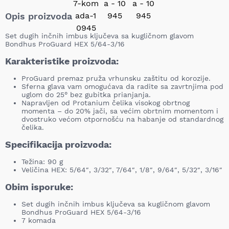
Opis proizvoda
Set dugih inčnih imbus ključeva sa kugličnom glavom
Bondhus ProGuard HEX 5/64-3/16
Karakteristike proizvoda:
ProGuard premaz pruža vrhunsku zaštitu od korozije.
Sferna glava vam omogućava da radite sa zavrtnjima pod
uglom do 25° bez gubitka prianjanja.
Napravljen od Protanium čelika visokog obrtnog
momenta – do 20% jači, sa većim obrtnim momentom i
dvostruko većom otpornošću na habanje od standardnog
čelika.
Specifikacija proizvoda:
Težina: 90 g
Veličina HEX: 5/64″, 3/32″, 7/64″, 1/8″, 9/64″, 5/32″, 3/16″
Obim isporuke:
Set dugih inčnih imbus ključeva sa kugličnom glavom
Bondhus ProGuard HEX 5/64-3/16
7 komada