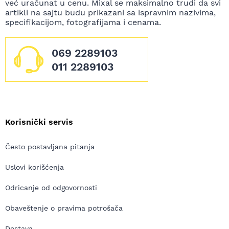
već uračunat u cenu. Mixal se maksimalno trudi da svi
artikli na sajtu budu prikazani sa ispravnim nazivima,
specifikacijom, fotografijama i cenama.
069 2289103
011 2289103
Korisnički servis
Često postavljana pitanja
Uslovi korišćenja
Odricanje od odgovornosti
Obaveštenje o pravima potrošača
Dostava