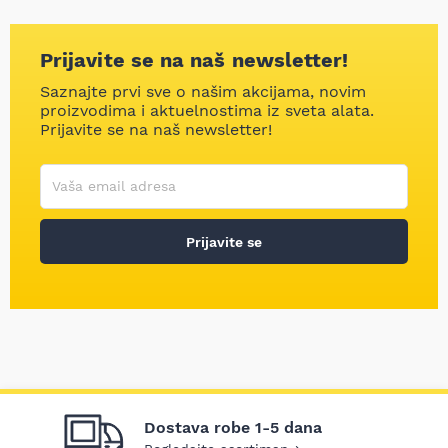
Prijavite se na naš newsletter!
Saznajte prvi sve o našim akcijama, novim
proizvodima i aktuelnostima iz sveta alata.
Prijavite se na naš newsletter!
Korisničko ime
Vaša email adresa
Prijavite se
Dostava robe 1-5 dana