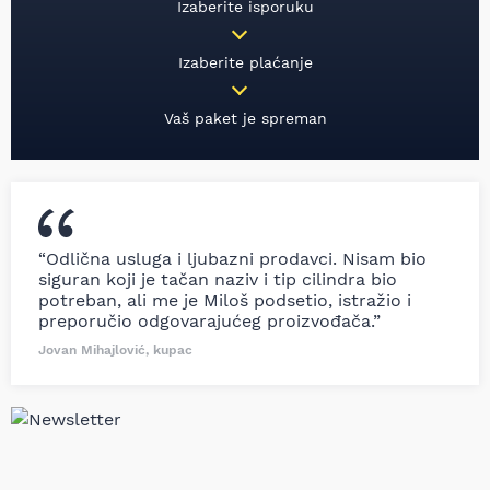
Izaberite isporuku
Izaberite plaćanje
Vaš paket je spreman
“Odlična usluga i ljubazni prodavci. Nisam bio
siguran koji je tačan naziv i tip cilindra bio
potreban, ali me je Miloš podsetio, istražio i
preporučio odgovarajućeg proizvođača.”
Jovan Mihajlović, kupac