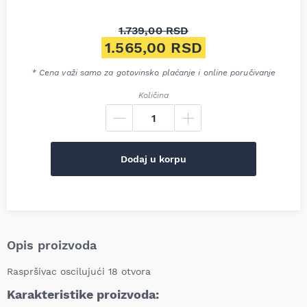
1.739,00
RSD
Originalna cena je bila: 1.739
1.565,00
RSD
Trenutna cena je: 1.565,00 R
* Cena važi samo za gotovinsko plaćanje i online poručivanje
Količina
Dodaj u korpu
Opis proizvoda
Raspršivac oscilujući 18 otvora
Karakteristike proizvoda: