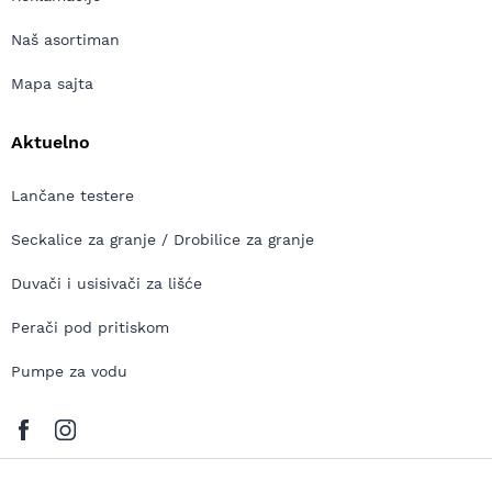
Naš asortiman
Mapa sajta
Aktuelno
Lančane testere
Seckalice za granje / Drobilice za granje
Duvači i usisivači za lišće
Perači pod pritiskom
Pumpe za vodu