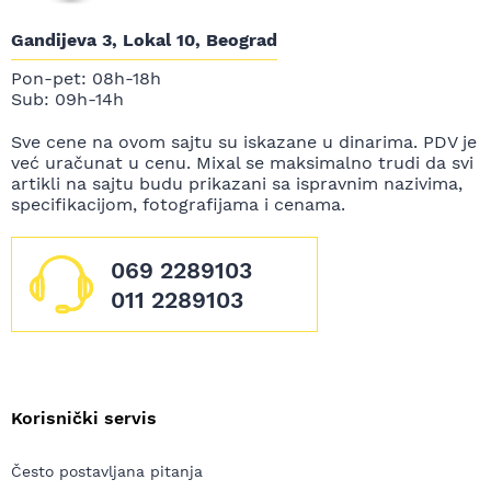
Gandijeva 3, Lokal 10, Beograd
Pon-pet: 08h-18h
Sub: 09h-14h
Sve cene na ovom sajtu su iskazane u dinarima. PDV je
već uračunat u cenu. Mixal se maksimalno trudi da svi
artikli na sajtu budu prikazani sa ispravnim nazivima,
specifikacijom, fotografijama i cenama.
069 2289103
011 2289103
Korisnički servis
Često postavljana pitanja