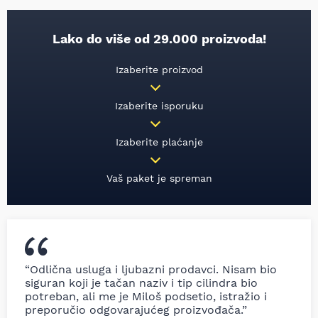
Lako do više od 29.000 proizvoda!
Izaberite proizvod
Izaberite isporuku
Izaberite plaćanje
Vaš paket je spreman
“Odlična usluga i ljubazni prodavci. Nisam bio
siguran koji je tačan naziv i tip cilindra bio
potreban, ali me je Miloš podsetio, istražio i
preporučio odgovarajućeg proizvođača.”