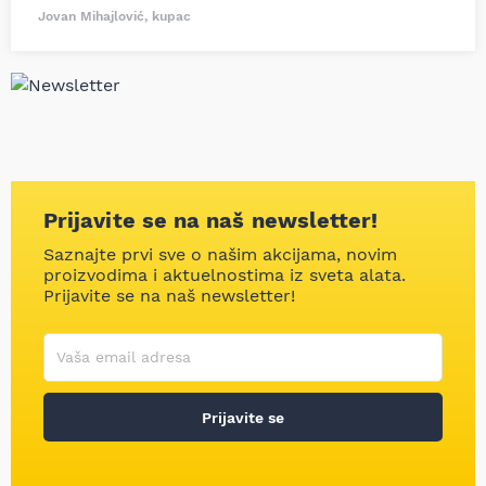
Jovan Mihajlović, kupac
Prijavite se na naš newsletter!
Saznajte prvi sve o našim akcijama, novim
proizvodima i aktuelnostima iz sveta alata.
Prijavite se na naš newsletter!
Korisničko ime
Vaša email adresa
Prijavite se