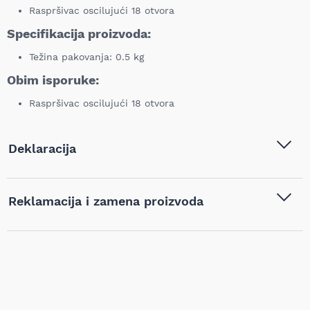
Raspršivac oscilujući 18 otvora
Specifikacija proizvoda:
Težina pakovanja: 0.5 kg
Obim isporuke:
Raspršivac oscilujući 18 otvora
Deklaracija
Tip i model:
Bomber - Raspršivac
Reklamacija i zamena proizvoda
oscilujući 18 otvora - 088795
Naziv i vrsta robe:
Baštenski alati
,
Prskalice
,
Ukoliko niste zadovoljni proizvodom kupljenim na sajtu
Rasprskivači
najpovoljnijialati.rs, iz bilo kog razloga, u roku od 14 dana od
dana prijema robe možete vratiti proizvod. Proizvod koji se
Barkod:
8605032642727
vraća mora biti u istom stanju kao i kada je nabavljen i mora
sadržati svu tehničku dokumentaciju (uputstvo, garanciju,
pakovanje itd). Proizvod mora biti bez bilo kakvih fizičkih
oštećenja i tragova korišćenja. Kupac je isključivo odgovoran